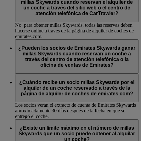
millas Skywards cuando reservan el alquiler de
un coche a través del sitio web o el centro de
atención telefónica de CarTrawler?
No, para obtener millas Skywards, todas las reservas deben
hacerse online a través de la página de alquiler de coches de
emirates.com.
¿Pueden los socios de Emirates Skywards ganar
millas Skywards cuando reservan un coche a
través del centro de atención telefónica o la
oficina de ventas de Emirates?
No, para obtener millas Skywards, todas las reservas deben
hacerse online a través de la página de alquiler de coches de
¿Cuándo recibe un socio millas Skywards por el
emirates.com.
alquiler de un coche reservado a través de la
página de alquiler de coches de emirates.com?
Los socios verán el extracto de cuenta de Emirates Skywards
aproximadamente 30 días después de la fecha en que se
entregó el coche.
¿Existe un límite máximo en el número de millas
Skywards que un socio puede obtener al alquilar
un coche?