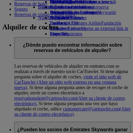
Opens an external link in a new tab
Bebidas
Diversión para los niños
Sostenibilidad en las operaciones
De Madrid a Dubái
Skywards Rail
Móvil y app de Emirates
Reservas de hotel
Nuestra flota
Últimos destinos
Juguetes infantiles
Política medioambiental
Calculadora de millas
Cancelar o cambiar una reserva
Seguro
Boeing 777
Actividades para niños
Informes medioambientales
Helsinki
Inicie sesión en Emirates Skywards
Alteraciones en los viajes
Reservas de visitas y atracciones
Nuestras comunidades
A380 de Emirates
Hangzhou
Skywards+
Acerca de Emirates
Emirates A350
Fundación Emirates Airline
Da Nang
Fundación
Alquiler de coches
Emirates Executive
Emirates Airline Opens an external link in
Shenzhen
Mapa de asientos
a new tab
Siem Riep
Patrocinios
¿Dónde puedo encontrar información sobre
reservas de vehículos de alquiler?
Las reservas de vehículos de alquiler en emirates.com se
realizan a través de nuestro socio CarTrawler. Si tiene alguna
pregunta sobre el alquiler de coches,
visite el sitio web de
CarTrawler
(Abre un sitio web externo en una ventana
nueva)
. Si tiene alguna pregunta antes de recoger el coche de
alquiler, envíe un correo electrónico a
reservationsdept@cartrawler.com
(Abre su cliente de correo
electrónico)
.
Si tiene alguna pregunta una vez que haya
alquilado el coche, utilice
customercare@cartrawler.com
(Abre
su cliente de correo electrónico)
.
¿Pueden los socios de Emirates Skywards ganar