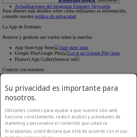
Suscribirse
Normativa del programa Emirates Skywards
Actualizaciones del programa Emirates Skywards
Para obtener más detalles sobre cómo utilizamos su información,
consulte nuestra
política de privacidad
.
La App de Emirates
Reserve y gestione sus vuelos sobre la marcha.
App Store
App Store
Google Play
Google Play
Huawei App Gallery
huawai os
Conecte con nosotros
Comparta su experiencia Emirates.
Su privacidad es importante para
nosotros.
Utilizamos cookies para ayudar a que nuestro sitio web
funcione correctamente, realice análisis y actividades de
marketing y personalice el contenido que usted ve.
Al aceptarlas, usted declara que está de acuerdo con el uso
Declaración de accesibilidad