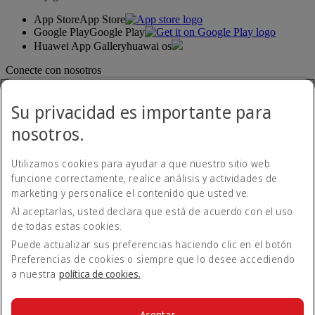
App Store
App Store
Google Play
Google Play
Huawei App Gallery
huawai os
Conecte con nosotros
Comparta su experiencia Emirates.
Su privacidad es importante para
nosotros.
Utilizamos cookies para ayudar a que nuestro sitio web
funcione correctamente, realice análisis y actividades de
marketing y personalice el contenido que usted ve.
Al aceptarlas, usted declara que está de acuerdo con el uso
Declaración de accesibilidad
de todas estas cookies.
Contacte con nosotros
Política de privacidad
Puede actualizar sus preferencias haciendo clic en el botón
Condiciones generales
Preferencias de cookies o siempre que lo desee accediendo
Política de cookies
a nuestra
política de cookies.
Ciberseguridad
Declaración de transparencia de la Ley sobre la Esclavitud
Moderna
Aceptar