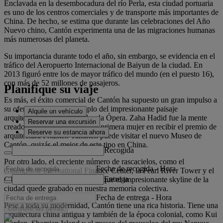
Enclavada en la desembocadura del río Perla, esta ciudad portuaria
es uno de los centros comerciales y de transporte más importantes de
China. De hecho, se estima que durante las celebraciones del Año
Nuevo chino, Cantón experimenta una de las migraciones humanas
más numerosas del planeta.
Su importancia durante todo el año, sin embargo, se evidencia en el
tráfico del Aeropuerto Internacional de Baiyun de la ciudad. En
2013 figuró entre los de mayor tráfico del mundo (en el puesto 16),
con más de 52 millones de pasajeros.
Planifique su viaje
Es más, el éxito comercial de Cantón ha supuesto un gran impulso a
su oferta cultural. Un ejemplo del impresionante paisaje
Alquile un vehículo
arquitectónico de la ciudad es la Ópera. Zaha Hadid fue la mente
Reservar una excursión
creadora, arquitecta iraquí y la primera mujer en recibir el premio de
Reserve su estancia ahora
arquitectura Pritzker. También puede visitar el nuevo Museo de
Cantón, quizás el mejor de este tipo en China.
Recogida
Por otro lado, el creciente número de rascacielos, como el
Fecha de recogida
-
Hora
Guangzhou International Finance Center, la Pearl River Tower y el
Entrega
CTF Finance Center, ha hecho que el impresionante skyline de la
ciudad quede grabado en nuestra memoria colectiva.
Fecha de entrega
-
Hora
Pese a toda su modernidad, Cantón tiene una rica historia. Tiene una
Consulte las tarifas
arquitectura china antigua y también de la época colonial, como Kui