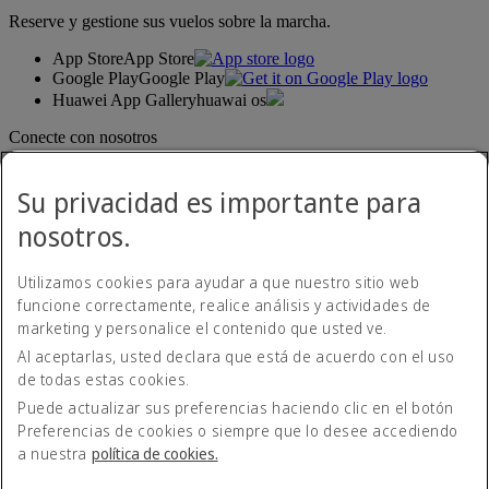
Reserve y gestione sus vuelos sobre la marcha.
App Store
App Store
Google Play
Google Play
Huawei App Gallery
huawai os
Conecte con nosotros
Comparta su experiencia Emirates.
Su privacidad es importante para
nosotros.
Utilizamos cookies para ayudar a que nuestro sitio web
funcione correctamente, realice análisis y actividades de
marketing y personalice el contenido que usted ve.
Al aceptarlas, usted declara que está de acuerdo con el uso
Declaración de accesibilidad
de todas estas cookies.
Contacte con nosotros
Política de privacidad
Puede actualizar sus preferencias haciendo clic en el botón
Condiciones generales
Preferencias de cookies o siempre que lo desee accediendo
Política de cookies
a nuestra
política de cookies.
Ciberseguridad
Declaración de transparencia de la Ley sobre la Esclavitud