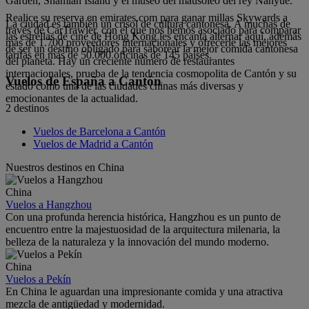
Garden, Shamian Island y el museo del mausoleo del rey Nanyue.
Realice su reserva en emirates.com para ganar millas Skywards a
La ciudad es también un crisol de cultura cantonesa. A muchas de
través de CarTrawler, con el que nos hemos asociado para comparar
las estrellas de cine de Hong Kong les encanta alternar aquí, además
más de 1.700 proveedores internacionales y ofrecerle las mejores
de ser un destino obligado para saborear la mejor comida cantonesa
tarifas en más de 50.000 oficinas de 145 países.
del planeta. Hay un creciente número de restaurantes
internacionales, prueba de la tendencia cosmopolita de Cantón y su
Vuelos de España a Cantón
estado como una de las ciudades chinas más diversas y
emocionantes de la actualidad.
2 destinos
Vuelos de Barcelona a Cantón
Vuelos de Madrid a Cantón
Nuestros destinos en China
China
Vuelos a Hangzhou
Con una profunda herencia histórica, Hangzhou es un punto de
encuentro entre la majestuosidad de la arquitectura milenaria, la
belleza de la naturaleza y la innovación del mundo moderno.
China
Vuelos a Pekín
En China le aguardan una impresionante comida y una atractiva
mezcla de antigüedad y modernidad.