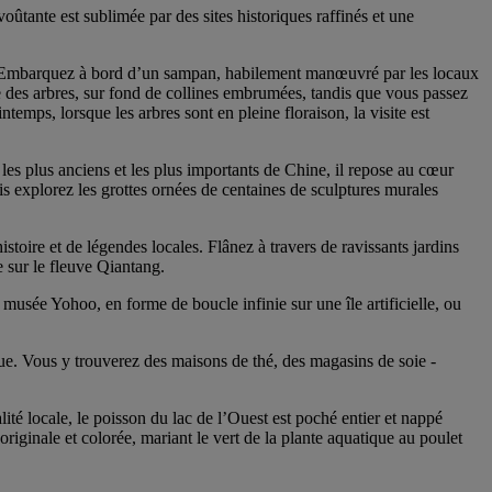
oûtante est sublimée par des sites historiques raffinés et une
ns. Embarquez à bord d’un sampan, habilement manœuvré par les locaux
me des arbres, sur fond de collines embrumées, tandis que vous passez
emps, lorsque les arbres sont en pleine floraison, la visite est
es plus anciens et les plus importants de Chine, il repose au cœur
s explorez les grottes ornées de centaines de sculptures murales
ire et de légendes locales. Flânez à travers de ravissants jardins
e sur le fleuve Qiantang.
musée Yohoo, en forme de boucle infinie sur une île artificielle, ou
ue. Vous y trouverez des maisons de thé, des magasins de soie -
alité locale, le poisson du lac de l’Ouest est poché entier et nappé
iginale et colorée, mariant le vert de la plante aquatique au poulet