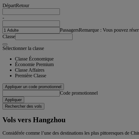
Départ
Retour
-
Passagers
Remarque : Vous pouvez réser
Classe
Sélectionner la classe
Classe Économique
Économie Premium
Classe Affaires
Première Classe
Appliquer un code promotionnel
Code promotionnel
Appliquer
Rechercher des vols
Vols vers Hangzhou
Considérée comme l’une des destinations les plus pittoresques de Chi