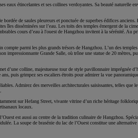
es eaux étincelantes et ses collines verdoyantes. Sa beauté naturelle env
ble bordée de saules pleureurs et ponctuée de superbes édifices ancie
ites îles disséminées sur l’eau. Les toits des temples émergent de la ci
rables cours d’eau à l'ouest de Hangzhou invitent à la sérénité. Au print
in compte parmi les plus grands trésors de Hangzhou. L’un des temples l
 son impressionnante Grande Salle, où trône une statue de 20 mètres, pui
’une colline, majestueuse tour de style pavillonnaire imprégnée d’histo
le ans, puis grimpez ses escaliers étroits pour admirer la vue panoramiqu
bles. Admirez des merveilles architecturales saisissantes, telles que le 
.
amment sur Hefang Street, vivante vitrine d’un riche héritage folkloriq
artisanaux locaux.
e l’Ouest est aussi au centre de la tradition culinaire de Hangzhou. Spéci
ulée. La soupe de brasénie du lac de l’Ouest constitue une alternative or