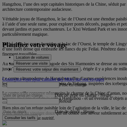
Hangzhou, l’une des sept capitales historiques de la Chine, séduit par s
architecture contemporaine audacieuse.
Véritable joyau de Hangzhou, le lac de l’Ouest est une étendue paisi
à l’aide d’une seule rame, pour explorer ponts décorés, pagodes et pet
devant jardins et parcs enchanteurs. Le Xixi Wetland Park et ses innomb
particulièrement magique.
Planifiez votre voyage
Niché entre les zones humides et le lac de l’Ouest, le temple de Lingy
d’une forêt dense qui embrasse les flancs du pic Feilai. Pénétrez dans
finement travaillées.
Location de voitures
Réserver une visite
Au sud de Hangzhou, la pagode des Six Harmonies se dresse au sommet d
jusqu’à cette structure octogonale fascinante, érigée il y a plus de mil
Réservez votre séjour dès maintenant
Le centre ultramoderne de Hangzhou offre d’autres expériences inoublia
Connectez-vous pour cumuler des Miles sur vos voyages
les fenêtres géométriques de l’opéra de Yuhang, inspirées des icebergs
Prise en charge
Le centre-ville conserve néanmoins le charme de la Chine d’antan, not
Date de prise en charge
-
Heure
témoins de l’âge d’or de la soie à Hangzhou - et un éventail d’objets 
Retour
Bien plus qu’un refuge paisible loin de l’agitation de la ville, le lac d
Date de dépôt
-
Heure
d’une sauce au vinaigre doux qui lui donne une saveur subtilement acid
Consulter les tarifs
effiloché dans un plat nutritif.