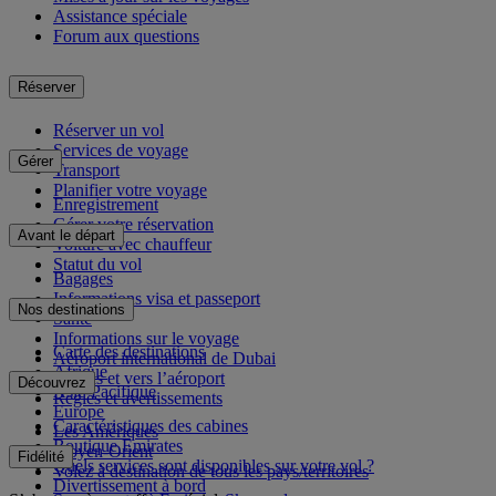
Assistance spéciale
Forum aux questions
Réserver
Réserver un vol
Services de voyage
Gérer
Transport
Planifier votre voyage
Enregistrement
Gérer votre réservation
Avant le départ
Voiture avec chauffeur
Statut du vol
Bagages
Informations visa et passeport
Nos destinations
Santé
Informations sur le voyage
Carte des destinations
Aéroport international de Dubai
Afrique
Depuis et vers l’aéroport
Découvrez
Asie-Pacifique
Règles et avertissements
Europe
Caractéristiques des cabines
Les Amériques
Boutique Emirates
Moyen-Orient
Fidélité
Quels services sont disponibles sur votre vol ?
Volez à destination de tous les pays/territoires
Divertissement à bord