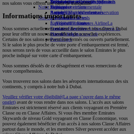
Boissons
Divertissements pour les enfants
La durabilité en pratique
Se connecter à Emirates Skywards
Téléphone portable et l'application
nos salons vous offrent une oasis de tranquillité
Notre flotte
Jouets pour enfants
Politique environnementale
Skywards+
Emirates
Boeing 777
Activités pour les enfants
Rapports environnementaux
Annuler ou modifier une réservation
Informations importantes
Nos communautés
L’A380 d’Emirates
Perturbations de vols
L’A350 d’Emirates
La Fondation Emirates Airline
À propos d’Emirates
La
Nous sommes actuellement en train de rénover nos salons à Dubai
Emirates Executive
Fondation Emirates Airline Opens an
pour leur offrir un nouveau souffle et de nouvelles expériences.
Plan des sièges
external link in a new tab
Certains de nos salons peuvent être fermés ou ouverts partiellement.
Parrainages
Si le salon le plus proche de votre porte d’embarquement est fermé,
nous serons ravis de vous accueillir dans le salon Emirates le plus
proche indiqué sur votre carte d’embarquement.
Nous sommes désolés de ce désagrément et vous remercions de
votre compréhension.
Vous trouverez nos salons dans les aéroports internationaux des six
continents, y compris à notre hub à Dubai.
Veuillez vérifier votre éligibilité
(La page s’ouvre dans le même
onglet)
avant de vous rendre dans nos salons. L'accès aux salons
Emirates est strictement réservé aux clients voyageant en Première
Classe ou en Classe Affaires. Si vous êtes membre Emirates
Skywards de niveau Gold voyageant en Classe Économique, vous
pouvez également bénéficier d'un accès à nos salons Classe Affaires
partout dans le monde, et les membres Silver peuvent accéder aux