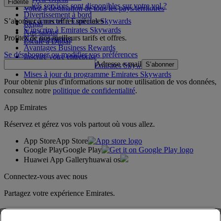
Fidélité
Quels services sont disponibles sur votre vol ?
Volez à destination de tous les pays/territoires
Divertissement à bord
S’abonner à nos offres spéciales
Se connecter à Emirates Skywards
Repas
S’inscrire à Emirates Skywards
Nos salons
Profitez de nos meilleurs tarifs et offres.
Nos partenaires
Escale à Dubai
Avantages Business Rewards
Se désabonner ou modifier vos préférences
Inscrire votre entreprise
Adresse e-mail
S’abonner
Règles du programme Emirates Skywards
Mises à jour du programme Emirates Skywards
Pour obtenir plus d'informations sur notre utilisation de vos données,
consultez notre
politique de confidentialité
.
App Emirates
Réservez et gérez vos vols partout où vous allez.
App Store
App Store
Google Play
Google Play
Huawei App Gallery
huawai os
Connectez-vous avec nous
Partagez votre expérience Emirates.