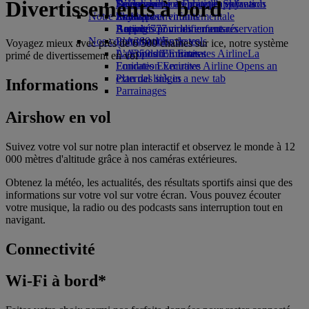
Divertissements à bord
Boissons
Divertissements pour les enfants
La durabilité en pratique
Se connecter à Emirates Skywards
Téléphone portable et l'application
Notre flotte
Jouets pour enfants
Politique environnementale
Skywards+
Emirates
Boeing 777
Activités pour les enfants
Rapports environnementaux
Annuler ou modifier une réservation
Nos communautés
L’A380 d’Emirates
Perturbations de vols
Voyagez mieux avec près de 6 500 chaînes sur ice, notre système
L’A350 d’Emirates
La Fondation Emirates Airline
À propos d’Emirates
La
primé de divertissement en vol
Emirates Executive
Fondation Emirates Airline Opens an
Plan des sièges
external link in a new tab
Informations
Parrainages
Airshow en vol
Suivez votre vol sur notre plan interactif et observez le monde à 12
000 mètres d'altitude grâce à nos caméras extérieures.
Obtenez la météo, les actualités, des résultats sportifs ainsi que des
informations sur votre vol sur votre écran. Vous pouvez écouter
votre musique, la radio ou des podcasts sans interruption tout en
navigant.
Connectivité
Wi-Fi à bord*