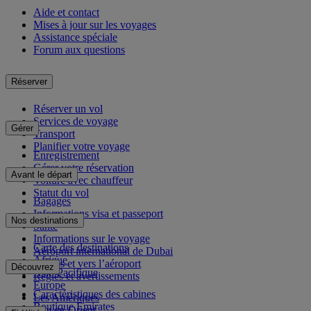
Aide et contact
Mises à jour sur les voyages
Assistance spéciale
Forum aux questions
Réserver
Réserver un vol
Services de voyage
Gérer
Transport
Planifier votre voyage
Enregistrement
Gérer votre réservation
Avant le départ
Voiture avec chauffeur
Statut du vol
Bagages
Informations visa et passeport
Nos destinations
Santé
Informations sur le voyage
Carte des destinations
Aéroport international de Dubai
Afrique
Depuis et vers l’aéroport
Découvrez
Asie-Pacifique
Règles et avertissements
Europe
Caractéristiques des cabines
Les Amériques
Boutique Emirates
Moyen-Orient