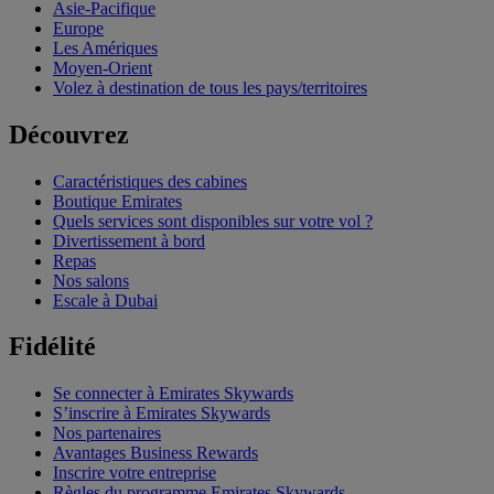
Asie-Pacifique
Europe
Les Amériques
Moyen-Orient
Volez à destination de tous les pays/territoires
Découvrez
Caractéristiques des cabines
Boutique Emirates
Quels services sont disponibles sur votre vol ?
Divertissement à bord
Repas
Nos salons
Escale à Dubai
Fidélité
Se connecter à Emirates Skywards
S’inscrire à Emirates Skywards
Nos partenaires
Avantages Business Rewards
Inscrire votre entreprise
Règles du programme Emirates Skywards