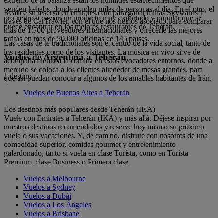
extremo de la balanza están los humildes establecimientos que
venden kebabs, donde acuden miles de personas al día. En el otro, el
Realice su reserva en emirates.com para ganar millas Skywards a
oro negro o caviar; un producto muy exportado y popular que se
través de CarTrawler, con el que nos hemos asociado para comparar
puede encontrar en los mejores restaurantes de Teherán.
más de 1.700 proveedores internacionales y ofrecerle las mejores
tarifas en más de 50.000 oficinas de 145 países.
Las casas de té tradicionales son el centro de la vida social, tanto de
los residentes como de los visitantes. La música en vivo sirve de
Vuelos de Argentina a Teherán
acompañamiento a la comida en estos evocadores entornos, donde a
menudo se coloca a los clientes alrededor de mesas grandes, para
1 destino
que así puedan conocer a algunos de los amables habitantes de Irán.
Vuelos de Buenos Aires a Teherán
Los destinos más populares desde Teherán (IKA)
Vuele con Emirates a Teherán (IKA) y más allá. Déjese inspirar por
nuestros destinos recomendados y reserve hoy mismo su próximo
vuelo o sus vacaciones. Y, de camino, disfrute con nosotros de una
comodidad superior, comidas gourmet y entretenimiento
galardonado, tanto si vuela en clase Turista, como en Turista
Premium, clase Business o Primera clase.
Vuelos a Melbourne
Vuelos a Sydney
Vuelos a Dubái
Vuelos a Los Ángeles
Vuelos a Brisbane