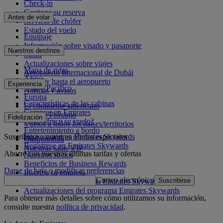
Check-in
Gestione su reserva
Antes de volar
Servicio de chófer
Estado del vuelo
Equipaje
Información sobre visado y pasaporte
Nuestros destinos
Salud
Actualizaciones sobre viajes
Mapa de rutas
Aeropuerto Internacional de Dubái
África
Desde y hasta el aeropuerto
Experiencia
Asia y Pacífico
Normas y avisos
Europa
Características de las cabinas
El continente americano
Comprar en Emirates
Oriente Próximo
Fidelización
¿Qué ofrece su vuelo?
Vuelos a todos los países/territorios
Entretenimiento a bordo
Suscribirse a nuestras ofertas especiales
Inicie sesión en Emirates Skywards
Gastronomía
Regístrese en Emirates Skywards
Nuestras salas VIP
Ahorre con nuestras últimas tarifas y ofertas
Nuestros socios
Beneficios de Business Rewards
Darse de baja o modificar preferencias
Inscriba su empresa
Correo electrónico
Suscribirse
Normativa del programa Emirates Skywards
Actualizaciones del programa Emirates Skywards
Para obtener más detalles sobre cómo utilizamos su información,
consulte nuestra
política de privacidad
.