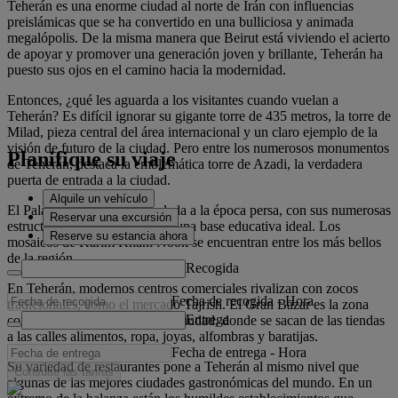
Teherán es una enorme ciudad al norte de Irán con influencias
preislámicas que se ha convertido en una bulliciosa y animada
megalópolis. De la misma manera que Beirut está viviendo el acierto
de apoyar y promover una generación joven y brillante, Teherán ha
puesto sus ojos en el camino hacia la modernidad.
Entonces, ¿qué les aguarda a los visitantes cuando vuelan a
Teherán? Es difícil ignorar su gigante torre de 435 metros, la torre de
Milad, pieza central del área internacional y un claro ejemplo de la
visión de futuro de la ciudad. Pero entre los numerosos monumentos
Planifique su viaje
de Teherán, destaca la emblemática torre de Azadi, la verdadera
puerta de entrada a la ciudad.
Alquile un vehículo
El Palacio Golestan nos traslada a la época persa, con sus numerosas
Reservar una excursión
estructuras, que proporcionan una base educativa ideal. Los
Reserve su estancia ahora
mosaicos de Karim Khani Nook se encuentran entre los más bellos
de la región.
Recogida
En Teherán, modernos centros comerciales rivalizan con zocos
Fecha de recogida
-
Hora
tradicionales, como el mercado Tajrish. El Gran Bazar es la zona
Entrega
comercial más transitada de la ciudad, donde se sacan de las tiendas
a las calles alimentos, ropa, joyas, alfombras y baratijas.
Fecha de entrega
-
Hora
Su variedad de restaurantes pone a Teherán al mismo nivel que
Consulte las tarifas
algunas de las mejores ciudades gastronómicas del mundo. En un