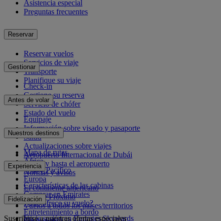
Asistencia especial
Preguntas frecuentes
Reservar
Reservar vuelos
Servicios de viaje
Gestionar
Transporte
Planifique su viaje
Check-in
Gestione su reserva
Antes de volar
Servicio de chófer
Estado del vuelo
Equipaje
Información sobre visado y pasaporte
Nuestros destinos
Salud
Actualizaciones sobre viajes
Mapa de rutas
Aeropuerto Internacional de Dubái
África
Desde y hasta el aeropuerto
Experiencia
Asia y Pacífico
Normas y avisos
Europa
Características de las cabinas
El continente americano
Comprar en Emirates
Oriente Próximo
Fidelización
¿Qué ofrece su vuelo?
Vuelos a todos los países/territorios
Entretenimiento a bordo
Suscribirse a nuestras ofertas especiales
Inicie sesión en Emirates Skywards
Gastronomía