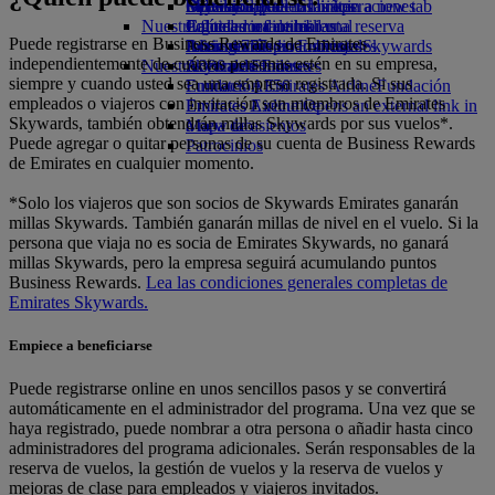
Opens an external link in a new tab
Bebidas
Diversión para los niños
Sostenibilidad en las operaciones
Skywards Rail
Móvil y app de Emirates
Nuestra flota
Juguetes infantiles
Política medioambiental
Calculadora de millas
Cancelar o cambiar una reserva
Puede registrarse en Business Rewards de Emirates
Boeing 777
Actividades para niños
Informes medioambientales
Inicie sesión en Emirates Skywards
Alteraciones en los viajes
independientemente de cuántas personas estén en su empresa,
Nuestras comunidades
A380 de Emirates
Skywards+
Acerca de Emirates
siempre y cuando usted sea una empresa registrada. Si sus
Emirates A350
Fundación Emirates Airline
Fundación
empleados o viajeros con invitación son miembros de Emirates
Emirates Executive
Emirates Airline Opens an external link in
Skywards, también obtendrán millas Skywards por sus vuelos*.
Mapa de asientos
a new tab
Puede agregar o quitar personas de su cuenta de Business Rewards
Patrocinios
de Emirates en cualquier momento.
*Solo los viajeros que son socios de Skywards Emirates ganarán
millas Skywards. También ganarán millas de nivel en el vuelo. Si la
persona que viaja no es socia de Emirates Skywards, no ganará
millas Skywards, pero la empresa seguirá acumulando puntos
Business Rewards.
Lea las condiciones generales completas de
Emirates Skywards.
Empiece a beneficiarse
Puede registrarse online en unos sencillos pasos y se convertirá
automáticamente en el administrador del programa. Una vez que se
haya registrado, puede nombrar a otra persona o añadir hasta cinco
administradores del programa adicionales. Serán responsables de la
reserva de vuelos, la gestión de vuelos y la reserva de vuelos y
mejoras de clase para empleados y viajeros invitados.