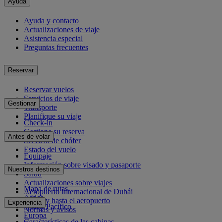
Ayuda
Ayuda y contacto
Actualizaciones de viaje
Asistencia especial
Preguntas frecuentes
Reservar
Reservar vuelos
Servicios de viaje
Gestionar
Transporte
Planifique su viaje
Check-in
Gestione su reserva
Antes de volar
Servicio de chófer
Estado del vuelo
Equipaje
Información sobre visado y pasaporte
Nuestros destinos
Salud
Actualizaciones sobre viajes
Mapa de rutas
Aeropuerto Internacional de Dubái
África
Desde y hasta el aeropuerto
Experiencia
Asia y Pacífico
Normas y avisos
Europa
Características de las cabinas