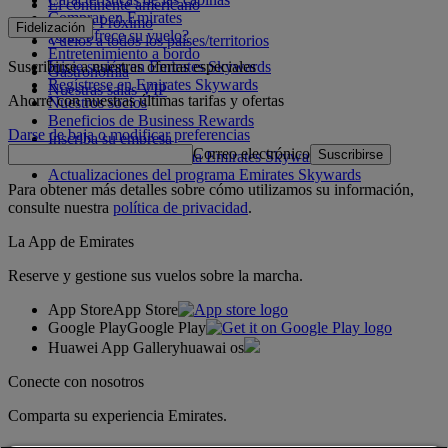
El continente americano
Comprar en Emirates
Oriente Próximo
Fidelización
¿Qué ofrece su vuelo?
Vuelos a todos los países/territorios
Entretenimiento a bordo
Suscribirse a nuestras ofertas especiales
Inicie sesión en Emirates Skywards
Gastronomía
Regístrese en Emirates Skywards
Nuestras salas VIP
Ahorre con nuestras últimas tarifas y ofertas
Nuestros socios
Beneficios de Business Rewards
Darse de baja o modificar preferencias
Inscriba su empresa
Correo electrónico
Suscribirse
Normativa del programa Emirates Skywards
Actualizaciones del programa Emirates Skywards
Para obtener más detalles sobre cómo utilizamos su información,
consulte nuestra
política de privacidad
.
La App de Emirates
Reserve y gestione sus vuelos sobre la marcha.
App Store
App Store
Google Play
Google Play
Huawei App Gallery
huawai os
Conecte con nosotros
Comparta su experiencia Emirates.