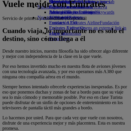
Vuele mejor con Emirates
Opens an external link in a new tab
Bebidas
Diversión para los niños
Sostenibilidad en las operaciones
Skywards Rail
Móvil y app de Emirates
Nuestra flota
Juguetes infantiles
Política medioambiental
Calculadora de millas
Cancelar o cambiar una reserva
Boeing 777
Actividades para niños
Informes medioambientales
Inicie sesión en Emirates Skywards
Alteraciones en los viajes
Nuestras comunidades
A380 de Emirates
Skywards+
Acerca de Emirates
Servicio de primera y comodidad excepcional
Emirates A350
Fundación Emirates Airline
Fundación
Emirates Executive
Emirates Airline Opens an external link in
Cuando viaja, lo importante no es solo el
Mapa de asientos
a new tab
destino, sino cómo llega a él
Patrocinios
Desde nuestro inicios, nuestra filosofía ha sido ofrecer algo diferente
y mejor con independencia de la clase en la que vuele.
Por eso hemos invertido mucho en nuestra flota de aviones jóvenes
con una tecnología avanzada, y por eso operamos más A380 que
ninguna otra compañía aérea en el mundo.
Siempre hemos intentado ofrecerle experiencias inesperadas. Es por
eso que ponemos duchas y zonas de bar a bordo para que su viaje
sea lo más cómodo y memorable posible. Por eso en clase Turista
puede disfrutar de un sinfín de opciones de entretenimiento en los
televisores de pantalla táctil más grandes a bordo.
Lo hacemos por usted. Para que cada vez que vuele con nosotros,
disfrute de una experiencia mejor y más placentera. Esta es nuestra
promesa.