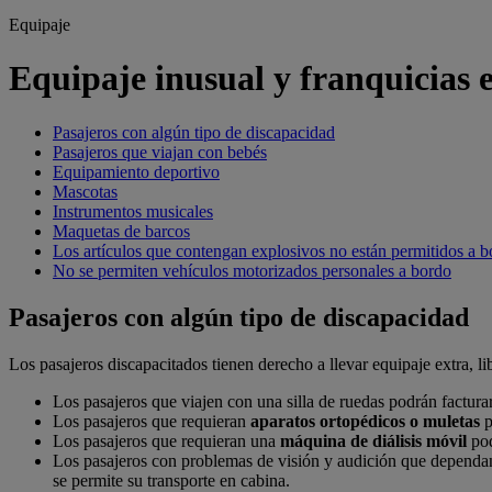
Equipaje
Equipaje inusual y franquicias e
Pasajeros con algún tipo de discapacidad
Pasajeros que viajan con bebés
Equipamiento deportivo
Mascotas
Instrumentos musicales
Maquetas de barcos
Los artículos que contengan explosivos no están permitidos a 
No se permiten vehículos motorizados personales a bordo
Pasajeros con algún tipo de discapacidad
Los pasajeros discapacitados tienen derecho a llevar equipaje extra, li
Los pasajeros que viajen con una silla de ruedas podrán factur
Los pasajeros que requieran
aparatos ortopédicos o muletas
p
Los pasajeros que requieran una
máquina de diálisis móvil
pod
Los pasajeros con problemas de visión y audición que depend
se permite su transporte en cabina.