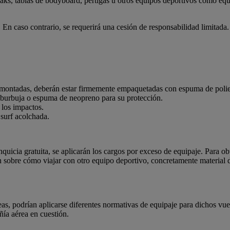
yaks, tablas de bodyboard, pértigas u otros equipos deportivos como equi
En caso contrario, se requerirá una cesión de responsabilidad limitada.
smontadas, deberán estar firmemente empaquetadas con espuma de polie
e burbuja o espuma de neopreno para su protección.
 los impactos.
 surf acolchada.
anquicia gratuita, se aplicarán los cargos por exceso de equipaje. Para 
n sobre cómo viajar con otro equipo deportivo, concretamente materia
eas, podrían aplicarse diferentes normativas de equipaje para dichos vue
ía aérea en cuestión.