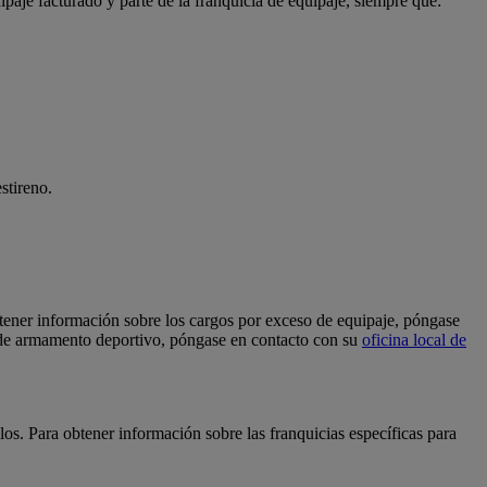
paje facturado y parte de la franquicia de equipaje, siempre que:
stireno.
obtener información sobre los cargos por exceso de equipaje, póngase
l de armamento deportivo, póngase en contacto con su
oficina local de
los. Para obtener información sobre las franquicias específicas para