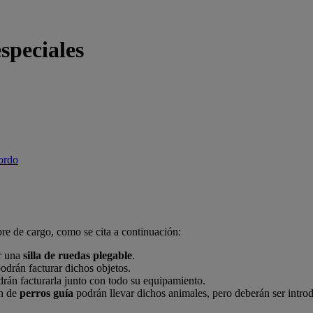
speciales
bordo
bre de cargo, como se cita a continuación:
ar una
silla de ruedas plegable
.
odrán facturar dichos objetos.
rán facturarla junto con todo su equipamiento.
an de
perros guía
podrán llevar dichos animales, pero deberán ser intro