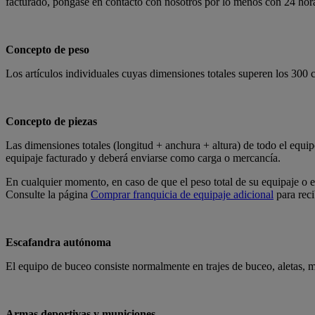
facturado, póngase en contacto con nosotros por lo menos con 24 horas
Concepto de peso
Los artículos individuales cuyas dimensiones totales superen los 30
Concepto de piezas
Las dimensiones totales (longitud + anchura + altura) de todo el equ
equipaje facturado y deberá enviarse como carga o mercancía.
En cualquier momento, en caso de que el peso total de su equipaje o el
Consulte la página
Comprar franquicia de equipaje adicional
para reci
Escafandra autónoma
El equipo de buceo consiste normalmente en trajes de buceo, aletas, más
Armas deportivas y municiones