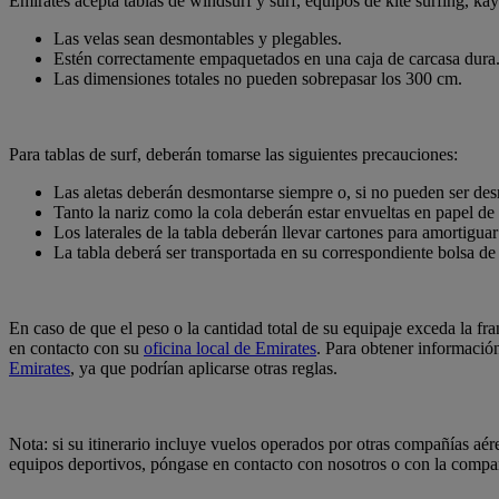
Emirates acepta tablas de windsurf y surf, equipos de kite surfing, ka
Las velas sean desmontables y plegables.
Estén correctamente empaquetados en una caja de carcasa dura. 
Las dimensiones totales no pueden sobrepasar los 300 cm.
Para tablas de surf, deberán tomarse las siguientes precauciones:
Las aletas deberán desmontarse siempre o, si no pueden ser de
Tanto la nariz como la cola deberán estar envueltas en papel d
Los laterales de la tabla deberán llevar cartones para amortiguar
La tabla deberá ser transportada en su correspondiente bolsa de
En caso de que el peso o la cantidad total de su equipaje exceda la fr
en contacto con su
oficina local de Emirates
. Para obtener informació
Emirates
, ya que podrían aplicarse otras reglas.
Nota: si su itinerario incluye vuelos operados por otras compañías aér
equipos deportivos, póngase en contacto con nosotros o con la compañ