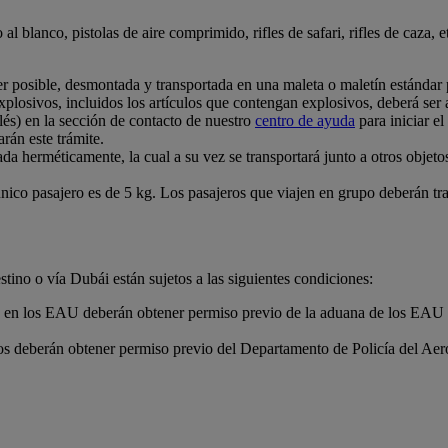
 al blanco, pistolas de aire comprimido, rifles de safari, rifles de caza
r posible, desmontada y transportada en una maleta o maletín estándar 
plosivos, incluidos los artículos que contengan explosivos, deberá ser 
lés) en la sección de contacto de nuestro
centro de ayuda
para iniciar e
rán este trámite.
da herméticamente, la cual a su vez se transportará junto a otros obje
ico pasajero es de 5 kg. Los pasajeros que viajen en grupo deberán tran
tino o vía Dubái están sujetos a las siguientes condiciones:
n en los EAU deberán obtener permiso previo de la aduana de los EAU y
los deberán obtener permiso previo del Departamento de Policía del Aer