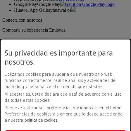
Google Play
Google Play
Huawei App Gallery
huawai os
Conecte con nosotros
Comparta su experiencia Emirates.
Su privacidad es importante para
nosotros.
Utilizamos cookies para ayudar a que nuestro sitio web
funcione correctamente, realice análisis y actividades de
Emirates, domicilio legal: Rodríguez Peña 694, Piso 10, Ciudad
marketing y personalice el contenido que usted ve.
Autónoma de Buenos Aires
Al aceptarlas, usted declara que está de acuerdo con el uso
Declaración de accesibilidad
de todas estas cookies.
Contacte con nosotros
Política de privacidad
Puede actualizar sus preferencias haciendo clic en el botón
Condiciones generales
Preferencias de cookies o siempre que lo desee accediendo
Política de cookies
a nuestra
política de cookies.
Ciberseguridad
Declaración de transparencia de la Ley sobre la Esclavitud