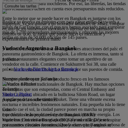
famosa, es un imán para mochileros. Por eso, las librerías, las tiendas
Consulte las tarifas
y los restaurantes tienen en cuenta esos presupuestos más reducidos.
Entre lo mejor que se puede hacer en Bangkok es juntarse con los
Realice su reserva en emirates.com para ganar millas Skywards a
lugareños. Ya sea animar a un boxeador tailandés de Muay, comprar
través de CarTrawler, con el que nos hemos asociado para comparar
en uno de los numerosos mercados o alternar en los animados
más de 1.700 proveedores internacionales y ofrecerle las mejores
distritos de ocio, lo mejor que puede hacer es mezclarse y
tarifas en más de 50.000 oficinas de 145 países.
experimentarlo de primera mano
Vuelos de Argentina a Bangkok
y todo ello sin hablar de una de las mayores atracciones del país: el
panorama gastronómico de Bangkok. La oferta es inmensa, tanto si
prefiere restaurantes elegantes como tomar un aperitivo de un
1 destino
vendedor en la calle. Comience en Sukhumvit Soi 38, una calle
Vuelos de Buenos Aires a Bangkok
próxima a la estación Thong Lo famosa por sus puestos de comida.
Nuestros destinos en Tailandia
Siempre puede optar por un producto fresco en los famosos
mercados flotantes tradicionales de Bangkok. Hay muchas opciones
Tailandia
de compras que son estupendas, como el Central Embassy and
Vuelos a Phuket
Silom Complex, ubicado en la bulliciosa Silom Road, un lugar
Asegúrese de no subestimar Phuket. Tiene una vibrante escena
popular para la noche también.
nocturna e increíbles fenómenos naturales. Esta pequeña isla lo tiene
Cuando cae el sol, la ciudad parece poner en marcha su propio
todo.
espectáculo de luces de neón y rezuma una increíble energía. Los
Los destinos más populares desde Bangkok (BKK)
lugareños y los visitantes se apuran y afanan en llegar a sus
Vuele con Emirates a Bangkok (BKK) y más allá. Déjese inspirar
restaurantes y locales favoritos. Queda claro que Bangkok rebosa de
por nuestros destinos recomendados y reserve hoy mismo su