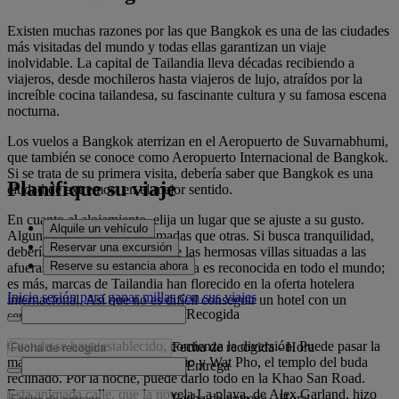
Existen muchas razones por las que Bangkok es una de las ciudades
más visitadas del mundo y todas ellas garantizan un viaje
inolvidable. La capital de Tailandia lleva décadas recibiendo a
viajeros, desde mochileros hasta viajeros de lujo, atraídos por la
increíble cocina tailandesa, su fascinante cultura y su famosa escena
nocturna.
Los vuelos a Bangkok aterrizan en el Aeropuerto de Suvarnabhumi,
que también se conoce como Aeropuerto Internacional de Bangkok.
Si se trata de su primera visita, debería saber que Bangkok es una
Planifique su viaje
ciudad de extremos, en el mejor sentido.
En cuanto al alojamiento, elija un lugar que se ajuste a su gusto.
Alquile un vehículo
Algunas áreas son más animadas que otras. Si busca tranquilidad,
Reservar una excursión
debería decidirse por alguna de las hermosas villas situadas a las
Reserve su estancia ahora
afueras. La hospitalidad tailandesa es reconocida en todo el mundo;
es más, marcas de Tailandia han florecido en la oferta hotelera
Inicie sesión para ganar millas con sus viajes
internacional. Así que no es difícil conseguir un hotel con un
Recogida
servicio de primera.
Cuando se haya establecido, comienza la diversión. Puede pasar la
Fecha de recogida
-
Hora
mañana visitando el Gran Palacio y Wat Pho, el templo del buda
Entrega
reclinado. Por la noche, puede darlo todo en la Khao San Road.
Esta animada calle, que la novela La playa, de Alex Garland, hizo
Fecha de entrega
-
Hora