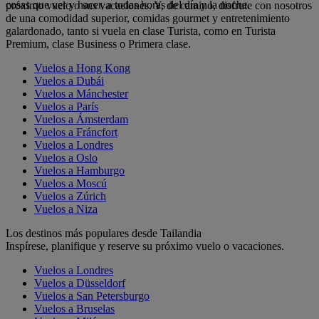
cosas que ver y hacer, a todas horas del día y la noche.
próximo vuelo o sus vacaciones. Y, de camino, disfrute con nosotros
de una comodidad superior, comidas gourmet y entretenimiento
galardonado, tanto si vuela en clase Turista, como en Turista
Premium, clase Business o Primera clase.
Vuelos a Hong Kong
Vuelos a Dubái
Vuelos a Mánchester
Vuelos a París
Vuelos a Ámsterdam
Vuelos a Fráncfort
Vuelos a Londres
Vuelos a Oslo
Vuelos a Hamburgo
Vuelos a Moscú
Vuelos a Zúrich
Vuelos a Niza
Los destinos más populares desde Tailandia
Inspírese, planifique y reserve su próximo vuelo o vacaciones.
Vuelos a Londres
Vuelos a Düsseldorf
Vuelos a San Petersburgo
Vuelos a Bruselas