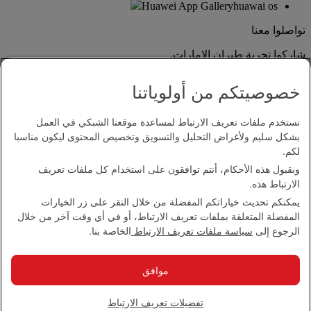
Huawei App Gallery
huawai os
تواصلوا معنا
شاركوا تجربة طيران الإمارات.
خصوصيتكم من أولوياتنا
نستخدم ملفات تعريف الارتباط لمساعدة موقعنا الشبكي في العمل
بشكل سليم ولأغراض التحليل والتسويق وتخصيص المحتوى ليكون مناسبا
لكم.
وبقبول هذه الأحكام، أنتم توافقون على استخدام كل ملفات تعريف
بيان إمكانية الدخول
الارتباط هذه.
اتصل بنا
يمكنكم تحديث خياراتكم المفضلة من خلال النقر على زر الخيارات
سياسة الخصوصية
المفضلة المتعلقة بملفات تعريف الارتباط، أو في أي وقت آخر من خلال
الشروط والأحكام
الرجوع إلى
سياسة ملفات تعريف الارتباط
الخاصة بنا.
سياسة ملفات تعريف الارتباط
الأمن الإلكتروني
بيان الشفافية بموجب قانون مكافحة العبودية الحديثة
موافق
خريطة الموقع
مجموعة الإمارات 2026 ©، جميع الحقوق محفوظة.
تفضيلات تعريف الارتباط