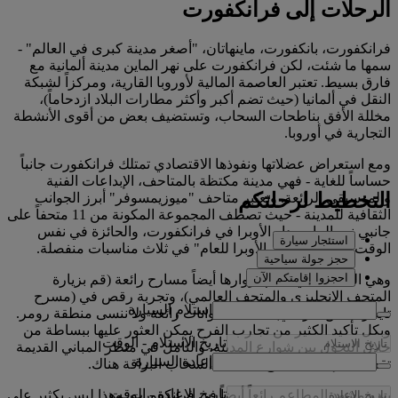
الرحلات إلى فرانكفورت
فرانكفورت، بانكفورت، ماينهاتان، "أصغر مدينة كبرى في العالم" -
سمها ما شئت، لكن فرانكفورت على نهر الماين مدينة ألمانية مع
فارق بسيط. تعتبر العاصمة المالية لأوروبا القارية، ومركزاً لشبكة
النقل في ألمانيا (حيث تضم أكبر وأكثر مطارات البلاد ازدحاماً)،
مخللة الأفق بناطحات السحاب، وتستضيف بعض من أقوى الأنشطة
التجارية في أوروبا.
ومع استعراض عضلاتها ونفوذها الاقتصادي تمتلك فرانكفورت جانباً
حساساً للغاية - فهي مدينة مكتظة بالمتاحف، الإبداعات الفنية
التخطيط لرحلتكم
والموسيقى الرائعة. وتعتبر متاحف "ميوزيمسوفر" أبرز الجوانب
الثقافية للمدينة - حيث تصطف المجموعة المكونة من 11 متحفاً على
جانبي نهر الماين. دار الأوبرا في فرانكفورت، والحائزة في نفس
استئجار سيارة
الوقت على لقب "دار الأوبرا للعام" في ثلاث مناسبات منفصلة.
حجز جولة سياحية
احجزوا إقامتكم الآن
وهي المدينة التي تقدم لزوارها أيضاً مسارح رائعة (قم بزيارة
المتحف الإنجليزي والمتحف العالمي)، وتجربة رقص في (مسرح
استلام السيارة
تايجر بالاس فارييتي)، حديقة حيوانات رائعة ولا ننسى منطقة رومر.
وبكل تأكيد الكثير من تجارب الفرح يمكن العثور عليها ببساطة من
تاريخ الاستلام
-
الوقت
خلال التجول بين شوارع المدينة، والتأمل في منظر المباني القديمة
إعادة السيارة
تقف جنباً إلى جنب مع ناطحات السحاب البراقة هناك.
تاريخ الإعادة
-
الوقت
يبدو مشهد المطاعم رائعاً أيضاً في فرانكفورت. وهذا ليس بكثير على