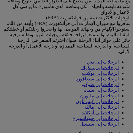
مع ما تمتلكه المدينة من مطبخ على الطراز العالمي، تاريخ وثقافة
متنوعة نابضة بالحياة - بكل بساطة، لدى هامبورغ ما يرضي كل
الأعمار والأذواق.
الوجهات الأكثر شعبية من فرانكفورت (FRA)
سافروا مع طيران الإمارات إلى فرانكفورت (FRA) وأبعد من ذلك.
استوحوا الإلهام من وجهاتنا الموصى بها واحجزوا رحلتكم أو عطلتكم
المقبلة اليوم. واستمتعوا براحة فائقة ووجبات شهية ونظام ترفيه
حائز على جوائز أثناء الرحلة، سواء اخترتم السفر في الدرجة
السياحية أو الدرجة السياحية الممتازة أو درجة الأعمال أو الدرجة
الأولى.
الرحلات إلى دبي
الرحلات إلى بانكوك
الرحلات إلى بوكيت
الرحلات إلى سنغافورة
الرحلات إلى طوكيو
الرحلات إلى سيدني
الرحلات إلى ملبورن
الرحلات إلى كيب تاون
الرحلات إلى ماليّه
الرحلات إلى أوكلاند
الرحلات إلى جوهانسبرغ
الرحلات إلى سيشيل