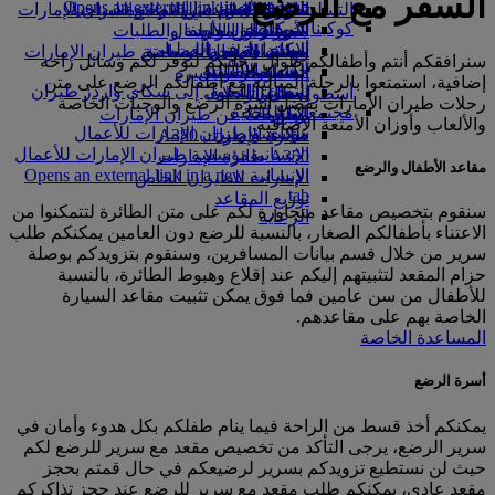
السفر مع الرضع
Opens an external link in a new tab
in a new tab
التسلية للأطفال
السوق الحرة
تجربتكم على متن الطائرة
تناول الطعام في الدرجة السياحية
السفر لأصحاب الهمم مع طيران الإمارات
كوكبنا
شركاؤنا
الممتازة
متجرنا الرسمي
الأدوات والموارد
الترفيه عن الأطفال
المساعدة الخاصة والطلبات
سكاي واردز رايل
الاستدامة في العمليات
ألعاب الأطفال
وجبات الدرجة السياحية
الهاتف المتحرك وتطبيق طيران الإمارات
سنرافقكم أنتم وأطفالكم طوال رحلتكم لنوفر لكم وسائل راحة
حاسبة الأميال
السياسة البيئية
المشروبات
أنشطة للأطفال
إلغاء حجز أو تغييره
إضافية، استمتعوا بالرحلة المثالية مع أطفالكم الرضع على متن
التقارير البيئية
تسجيل الدخول إلى سكاي واردز طيران
أسطول طائراتنا
تعطل الرحلات
رحلات طيران الإمارات بفضل أسرة الرضع والوجبات الخاصة
الإمارات
مجتمعاتنا المحلية
بوينج 777
معلومات عن طيران الإمارات
والألعاب وأوزان الأمتعة الإضافية.
سكاي واردز+
مؤسسة طيران الإمارات للأعمال
طائرة الإمارات A380
الإنسانية
مؤسسة طيران الإمارات للأعمال
A350 طائرة الإمارات
مقاعد الأطفال والرضع
الإنسانية Opens an external link in a new
الإمارات للطيران الخاص
tab
توزيع المقاعد
سنقوم بتخصيص مقاعد متجاورة لكم على متن الطائرة لتتمكنوا من
الرعاية
الاعتناء بأطفالكم الصغار، بالنسبة للرضع دون العامين يمكنكم طلب
سرير من خلال قسم بيانات المسافرين، وسنقوم بتزويدكم بوصلة
حزام المقعد لتثبيتهم إليكم عند إقلاع وهبوط الطائرة، بالنسبة
للأطفال من سن عامين فما فوق يمكن تثبيت مقاعد السيارة
الخاصة بهم على مقاعدهم.
المساعدة الخاصة
أسرة الرضع
يمكنكم أخذ قسط من الراحة فيما ينام طفلكم بكل هدوء وأمان في
سرير الرضع، يرجى التأكد من تخصيص مقعد مع سرير للرضع لكم
حيث لن نستطيع تزويدكم بسرير لرضيعكم في حال قمتم بحجز
مقعد عادي، يمكنكم طلب مقعد مع سرير للرضع عند حجز تذاكركم