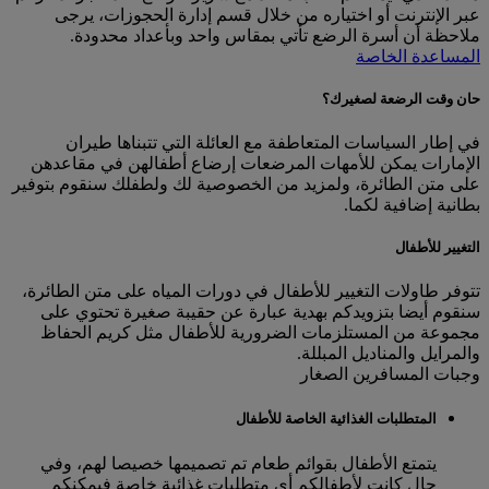
عبر الإنترنت أو اختياره من خلال قسم إدارة الحجوزات، يرجى
ملاحظة أن أسرة الرضع تأتي بمقاس واحد وبأعداد محدودة.
المساعدة الخاصة
حان وقت الرضعة لصغيرك؟
في إطار السياسات المتعاطفة مع العائلة التي تتبناها طيران
الإمارات يمكن للأمهات المرضعات إرضاع أطفالهن في مقاعدهن
على متن الطائرة، ولمزيد من الخصوصية لك ولطفلك سنقوم بتوفير
بطانية إضافية لكما.
التغيير للأطفال
تتوفر طاولات التغيير للأطفال في دورات المياه على متن الطائرة،
سنقوم أيضا بتزويدكم بهدية عبارة عن حقيبة صغيرة تحتوي على
مجموعة من المستلزمات الضرورية للأطفال مثل كريم الحفاظ
والمرايل والمناديل المبللة.
وجبات المسافرين الصغار
المتطلبات الغذائية الخاصة للأطفال
يتمتع الأطفال بقوائم طعام تم تصميمها خصيصا لهم، وفي
حال كانت لأطفالكم أي متطلبات غذائية خاصة فيمكنكم