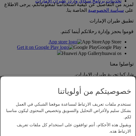
تحديثات برنامج سكاي واردز طيران الإمارات
لمزيد من التفاصيل عن كيفية استخدامنا لمعلوماتكم، يرجى الاطلاع
على
سياسة الخصوصية
الخاصة بنا.
تطبيق طيران الإمارات
قوموا بحجز وإدارة رحلاتكم أينما كنتم.
App Store
App Store
Google Play
Google Play
Huawei App Gallery
huawai os
تواصلوا معنا
شاركوا تجربة طيران الإمارات.
خصوصيتكم من أولوياتنا
نستخدم ملفات تعريف الارتباط لمساعدة موقعنا الشبكي في العمل
بشكل سليم ولأغراض التحليل والتسويق وتخصيص المحتوى ليكون مناسبا
لكم.
وبقبول هذه الأحكام، أنتم توافقون على استخدام كل ملفات تعريف
بيان إمكانية الدخول
الارتباط هذه.
اتصل بنا