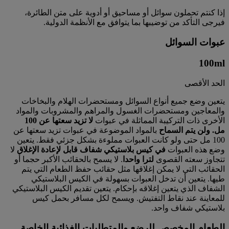
إذا كنتم تحملون سوائل أو مساحيق أو أدوية على متن الطائرة،
فيرجى التأكد من توضيبها بما يتوافق مع الأنظمة الدولية.
عبوات السوائل
100
ml
الحد الأقصى
يتعين وضع جميع أنواع السوائل ومستحضرات الهلام والبخاخات
والمعاجين ومستحضرات الغسول والمراهم والمشروبات والمواد
الأخرى ذات التركيبة المماثلة في عبوات
لا تزيد سعتها عن 100
مل.
ولن يتم السماح
بالمواد الموضوعة في عبوات تزيد سعتها عن
100 مل حتى ولو كانت العبوات مملوءة بشكل جزئي فقط. يتعين
وضع هذه العبوات
في كيس بلاستيكي شفاف قابل لإعادة الإغلاق
لا
تتجاوز سعته القصوى
لترا واحدا
. لا يسمح بالحقائب الأكبر حجما أو
الحقائب التي لا يمكن إغلاقها مثل حقائب حفظ الطعام التي يتم
طيها. يتعين أن تدخل العبوات بسهولة في الكيس البلاستيكي
الشفاف الذي يتعين إغلاقه بإحكام. يتعين تقديم الكيس البلاستيكي
للمعاينة عند نقاط التفتيش. ويسمح لكل مسافر بحمل كيس
بلاستيكي شفاف واحد.
الطعام المخصص للرضع والمتطلبات الغذائية الخاصة