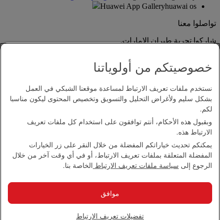
Huawei App Gallery
huawai os
تواصلوا معنا
شاركوا تجربة طيران الإمارات.
خصوصيتكم من أولوياتنا
نستخدم ملفات تعريف الارتباط لمساعدة موقعنا الشبكي في العمل
بشكل سليم ولأغراض التحليل والتسويق وتخصيص المحتوى ليكون مناسبا
لكم.
وبقبول هذه الأحكام، أنتم توافقون على استخدام كل ملفات تعريف
بيان إمكانية الدخول
الارتباط هذه.
اتصل بنا
يمكنكم تحديث خياراتكم المفضلة من خلال النقر على زر الخيارات
سياسة الخصوصية
المفضلة المتعلقة بملفات تعريف الارتباط، أو في أي وقت آخر من خلال
الشروط والأحكام
الرجوع إلى
سياسة ملفات تعريف الارتباط
الخاصة بنا.
سياسة ملفات تعريف الارتباط
الأمن الإلكتروني
بيان الشفافية بموجب قانون مكافحة العبودية الحديثة
موافق
خريطة الموقع
مجموعة الإمارات 2026 ©، جميع الحقوق محفوظة.
تفضيلات تعريف الارتباط