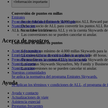
<Información importante
Conversión de puntos en millas
Emirates
Programa de fidelidad Emirates Skywards
Se necesita un mínimo de 4.000 puntos ALL Reward para
Nuestros socios
Debe ser socio de ALL para convertir los puntos ALL R
ALL Accor Live Limitless
Su nombre en la cuenta ALL y en la cuenta Skywards de E
Las conversiones no se pueden cancelar ni anular.
Acerca de nosotros
Conversión de millas en puntos
Acerca de nosotros
Se necesita un mínimo de 4.000 millas Skywards para l
Empleo
Empleo Opens an external link in a new tab
La conversión se llevará a cabo en un plazo de 48 horas.
Prensa
Prensa Opens an external link in a new tab
Su nombre en la cuenta ALL y en la cuenta Skywards de E
Nuestro planeta
Las cuentas Skywards Skysurfers, My Family y Business
Nuestro equipo
Las conversiones no se pueden cancelar ni anular.
Nuestras comunidades
Se aplica la normativa del programa Emirates Skywards.
Ayuda
Se aplican los términos y condiciones de ALL, el programa de f
Ayuda y contacto
Actualizaciones de viaje
Asistencia especial
Preguntas frecuentes