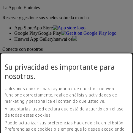
La App de Emirates
Reserve y gestione sus vuelos sobre la marcha.
App Store
App Store
Google Play
Google Play
Huawei App Gallery
huawai os
Conecte con nosotros
Comparta su experiencia Emirates.
Su privacidad es importante para
nosotros.
Utilizamos cookies para ayudar a que nuestro sitio web
funcione correctamente, realice análisis y actividades de
marketing y personalice el contenido que usted ve.
Al aceptarlas, usted declara que está de acuerdo con el uso
Declaración de accesibilidad
de todas estas cookies.
Contacte con nosotros
Política de privacidad
Puede actualizar sus preferencias haciendo clic en el botón
Condiciones generales
Preferencias de cookies o siempre que lo desee accediendo
Política de cookies