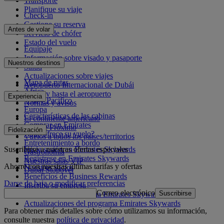
Transporte
Planifique su viaje
Check-in
Gestione su reserva
Antes de volar
Servicio de chófer
Estado del vuelo
Equipaje
Información sobre visado y pasaporte
Nuestros destinos
Salud
Actualizaciones sobre viajes
Mapa de rutas
Aeropuerto Internacional de Dubái
África
Desde y hasta el aeropuerto
Experiencia
Asia y Pacífico
Normas y avisos
Europa
Características de las cabinas
El continente americano
Comprar en Emirates
Oriente Próximo
Fidelización
¿Qué ofrece su vuelo?
Vuelos a todos los países/territorios
Entretenimiento a bordo
Suscribirse a nuestras ofertas especiales
Inicie sesión en Emirates Skywards
Gastronomía
Regístrese en Emirates Skywards
Nuestras salas VIP
Ahorre con nuestras últimas tarifas y ofertas
Nuestros socios
Dubai Stopover
Beneficios de Business Rewards
Darse de baja o modificar preferencias
Inscriba su empresa
Correo electrónico
Suscribirse
Normativa del programa Emirates Skywards
Actualizaciones del programa Emirates Skywards
Para obtener más detalles sobre cómo utilizamos su información,
consulte nuestra
política de privacidad
.