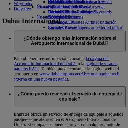
Opens an external link in a new tab
Bebidas
Diversión para los niños
Sostenibilidad en las operaciones
De Madrid a Dubái
Skywards Rail
Móvil y app de Emirates
Wayfinder
Nuestra flota
Últimos destinos
Juguetes infantiles
Política medioambiental
Calculadora de millas
Cancelar o cambiar una reserva
Duty free
Boeing 777
Actividades para niños
Informes medioambientales
Helsinki
Inicie sesión en Emirates Skywards
Alteraciones en los viajes
Nuestras comunidades
A380 de Emirates
Hangzhou
Skywards+
Acerca de Emirates
Dubai International
Emirates A350
Fundación Emirates Airline
Da Nang
Fundación
Emirates Executive
Emirates Airline Opens an external link in
Shenzhen
Mapa de asientos
a new tab
Siem Riep
Patrocinios
¿Dónde obtengo más información sobre el
Aeropuerto Internacional de Dubái?
Para obtener más información, consulte
la página del
Aeropuerto Internacional de Dubái
o la
página de visados
para los EAU
. También puede consultar la página web del
aeropuerto en
www.dubaiairports.ae
(Abre una página web
externa en una nueva pestaña)
.
¿Cómo puedo reservar el servicio de entrega de
equipaje?
Emirates ofrece un servicio de entrega de equipaje a aquellos
pasajeros que aterricen en el Aeropuerto Internacional de
Dubái. El equipaje se puede entregar en cualquier punto de