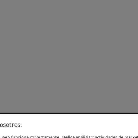
osotros.
 web funcione correctamente, realice análisis y actividades de marke