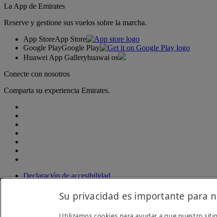
La App de Emirates
Reserve y gestione sus vuelos sobre la marcha.
App Store
App Store
Google Play
Google Play
Huawei App Gallery
huawai os
Conecte con nosotros
Comparta su experiencia Emirates.
Declaración de accesibilidad
Contacte con nosotros
Política de privacidad
Su privacidad es importante para n
Condiciones generales
Política de cookies
Utilizamos cookies para ayudar a que nuestro sitio