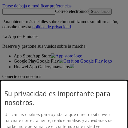
Darse de baja o modificar preferencias
Correo electrónico
Suscribirse
Para obtener más detalles sobre cómo utilizamos su información,
consulte nuestra
política de privacidad
.
La App de Emirates
Reserve y gestione sus vuelos sobre la marcha.
App Store
App Store
Google Play
Google Play
Huawei App Gallery
huawai os
Conecte con nosotros
Comparta su experiencia Emirates.
Su privacidad es importante para
nosotros.
Utilizamos cookies para ayudar a que nuestro sitio web
funcione correctamente, realice análisis y actividades de
marketing y personalice el contenido que usted ve.