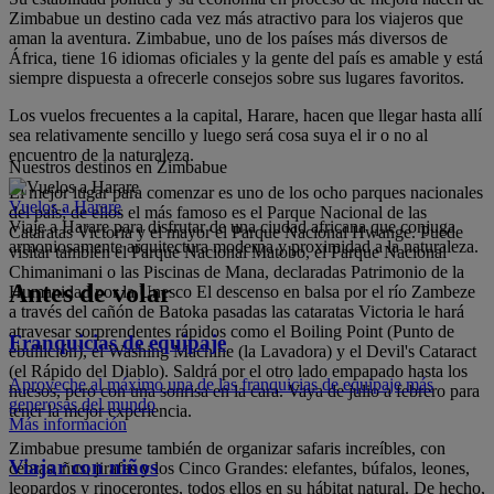
Zimbabue un destino cada vez más atractivo para los viajeros que
aman la aventura. Zimbabue, uno de los países más diversos de
África, tiene 16 idiomas oficiales y la gente del país es amable y está
siempre dispuesta a ofrecerle consejos sobre sus lugares favoritos.
Los vuelos frecuentes a la capital, Harare, hacen que llegar hasta allí
sea relativamente sencillo y luego será cosa suya el ir o no al
encuentro de la naturaleza.
Nuestros destinos en Zimbabue
El mejor lugar para comenzar es uno de los ocho parques nacionales
Vuelos a Harare
del país; de ellos el más famoso es el Parque Nacional de las
Viaje a Harare para disfrutar de una ciudad africana que conjuga
Cataratas Victoria y el mayor el Parque Nacional Hwange. Puede
armoniosamente arquitectura moderna y proximidad a la naturaleza.
visitar también el Parque Nacional Matobo, el Parque Nacional
Chimanimani o las Piscinas de Mana, declaradas Patrimonio de la
Antes de volar
Humanidad por la Unesco El descenso en balsa por el río Zambeze
a través del cañón de Batoka pasadas las cataratas Victoria le hará
atravesar sorprendentes rápidos como el Boiling Point (Punto de
Franquicias de equipaje
ebullición), el Washing Machine (la Lavadora) y el Devil's Cataract
(el Rápido del Diablo). Saldrá por el otro lado empapado hasta los
Aproveche al máximo una de las franquicias de equipaje más
huesos, pero con una sonrisa en la cara. Vaya de julio a febrero para
generosas del mundo
tener la mejor experiencia.
Más información
Zimbabue presume también de organizar safaris increíbles, con
Viajar con niños
cebras, ñus, jirafas y los Cinco Grandes: elefantes, búfalos, leones,
leopardos y rinocerontes, todos ellos en su hábitat natural. De hecho,