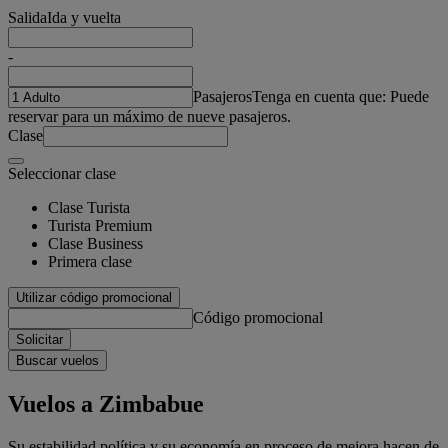
Salida
Ida y vuelta
-
Pasajeros
Tenga en cuenta que: Puede
reservar para un máximo de nueve pasajeros.
Clase
Seleccionar clase
Clase Turista
Turista Premium
Clase Business
Primera clase
Utilizar código promocional
Código promocional
Solicitar
Buscar vuelos
Vuelos a Zimbabue
Su estabilidad política y su economía en proceso de mejora hacen de