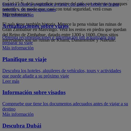
casi el 15 % de la superficie terrestre del país son reservas y parques
Explore cómo le ayudamos a viajar con niños y bebés de forma
naturales, de modo que, casi con total seguridad, verá cosas
sencilla y sin preocupaciones
impresionantes.
Más información
El país tiene también historia. Merece la pena visitar las ruinas de
Actualizaciones sobre viajes
Gran Zimbabue en Masvingo. Verá los restos en piedra que quedan
del Reino de Zimbabue, datado entre 1300 y 1600. Otros sitios
Obtenga recomendaciones e información útil actualizada para
interesantes son las ruinas de Khami, Danamombe y Naletale.
preparar su viaje
Más información
Planifique su viaje
Descubra los hoteles, alquileres de vehículos, tours y actividades
que puede añadir a su próximo viaje
Leer más
Información sobre visados
Compruebe que tiene los documentos adecuados antes de viajar a su
destino
Más información
Descubra Dubái