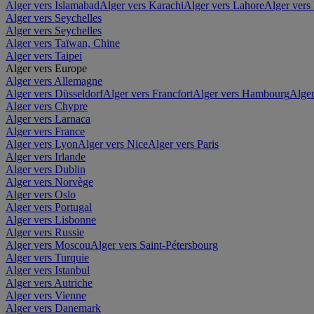
Alger vers Islamabad
Alger vers Karachi
Alger vers Lahore
Alger vers
Alger vers Seychelles
Alger vers Seychelles
Alger vers Taïwan, Chine
Alger vers Taipei
Alger vers Europe
Alger vers Allemagne
Alger vers Düsseldorf
Alger vers Francfort
Alger vers Hambourg
Alger
Alger vers Chypre
Alger vers Larnaca
Alger vers France
Alger vers Lyon
Alger vers Nice
Alger vers Paris
Alger vers Irlande
Alger vers Dublin
Alger vers Norvège
Alger vers Oslo
Alger vers Portugal
Alger vers Lisbonne
Alger vers Russie
Alger vers Moscou
Alger vers Saint-Pétersbourg
Alger vers Turquie
Alger vers Istanbul
Alger vers Autriche
Alger vers Vienne
Alger vers Danemark