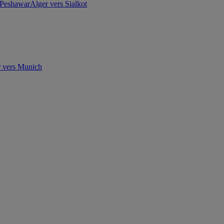
 Peshawar
Alger vers Sialkot
 vers Munich