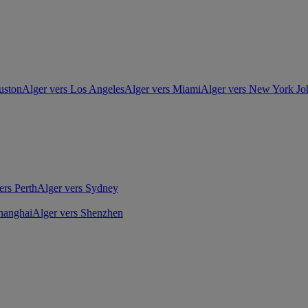
uston
Alger vers Los Angeles
Alger vers Miami
Alger vers New York J
ers Perth
Alger vers Sydney
hanghai
Alger vers Shenzhen