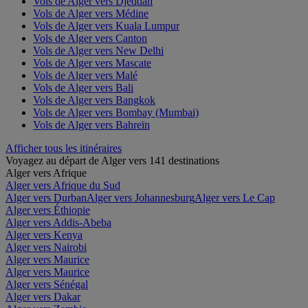
Vols de Alger vers Djeddah
Vols de Alger vers Médine
Vols de Alger vers Kuala Lumpur
Vols de Alger vers Canton
Vols de Alger vers New Delhi
Vols de Alger vers Mascate
Vols de Alger vers Malé
Vols de Alger vers Bali
Vols de Alger vers Bangkok
Vols de Alger vers Bombay (Mumbai)
Vols de Alger vers Bahreïn
Afficher tous les itinéraires
Voyagez au départ de Alger vers 141 destinations
Alger vers Afrique
Alger vers Afrique du Sud
Alger vers Durban
Alger vers Johannesburg
Alger vers Le Cap
Alger vers Éthiopie
Alger vers Addis-Abeba
Alger vers Kenya
Alger vers Nairobi
Alger vers Maurice
Alger vers Maurice
Alger vers Sénégal
Alger vers Dakar