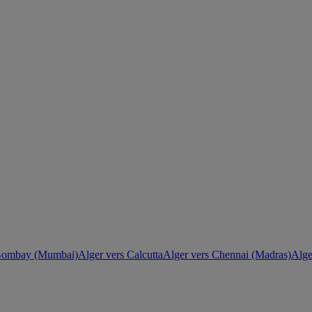
 Bombay (Mumbai)
Alger vers Calcutta
Alger vers Chennai (Madras)
Alge