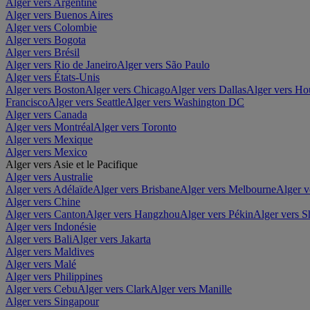
Alger vers Argentine
Alger vers Buenos Aires
Alger vers Colombie
Alger vers Bogota
Alger vers Brésil
Alger vers Rio de Janeiro
Alger vers São Paulo
Alger vers États-Unis
Alger vers Boston
Alger vers Chicago
Alger vers Dallas
Alger vers Ho
Francisco
Alger vers Seattle
Alger vers Washington DC
Alger vers Canada
Alger vers Montréal
Alger vers Toronto
Alger vers Mexique
Alger vers Mexico
Alger vers Asie et le Pacifique
Alger vers Australie
Alger vers Adélaïde
Alger vers Brisbane
Alger vers Melbourne
Alger v
Alger vers Chine
Alger vers Canton
Alger vers Hangzhou
Alger vers Pékin
Alger vers S
Alger vers Indonésie
Alger vers Bali
Alger vers Jakarta
Alger vers Maldives
Alger vers Malé
Alger vers Philippines
Alger vers Cebu
Alger vers Clark
Alger vers Manille
Alger vers Singapour