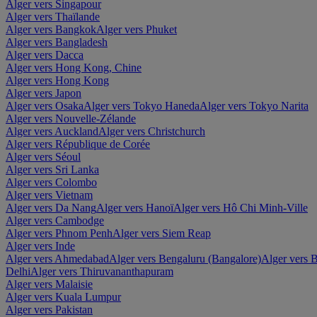
Alger vers Singapour
Alger vers Thaïlande
Alger vers Bangkok
Alger vers Phuket
Alger vers Bangladesh
Alger vers Dacca
Alger vers Hong Kong, Chine
Alger vers Hong Kong
Alger vers Japon
Alger vers Osaka
Alger vers Tokyo Haneda
Alger vers Tokyo Narita
Alger vers Nouvelle-Zélande
Alger vers Auckland
Alger vers Christchurch
Alger vers République de Corée
Alger vers Séoul
Alger vers Sri Lanka
Alger vers Colombo
Alger vers Vietnam
Alger vers Da Nang
Alger vers Hanoï
Alger vers Hô Chi Minh-Ville
Alger vers Cambodge
Alger vers Phnom Penh
Alger vers Siem Reap
Alger vers Inde
Alger vers Ahmedabad
Alger vers Bengaluru (Bangalore)
Alger vers
Delhi
Alger vers Thiruvananthapuram
Alger vers Malaisie
Alger vers Kuala Lumpur
Alger vers Pakistan