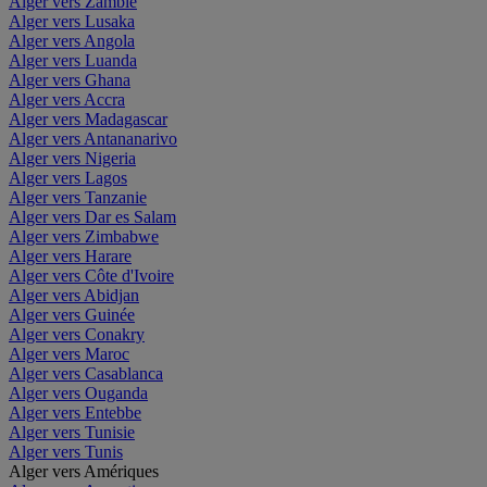
Alger vers Zambie
Alger vers Lusaka
Alger vers Angola
Alger vers Luanda
Alger vers Ghana
Alger vers Accra
Alger vers Madagascar
Alger vers Antananarivo
Alger vers Nigeria
Alger vers Lagos
Alger vers Tanzanie
Alger vers Dar es Salam
Alger vers Zimbabwe
Alger vers Harare
Alger vers Côte d'Ivoire
Alger vers Abidjan
Alger vers Guinée
Alger vers Conakry
Alger vers Maroc
Alger vers Casablanca
Alger vers Ouganda
Alger vers Entebbe
Alger vers Tunisie
Alger vers Tunis
Alger vers Amériques