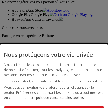
Réservez et gérez vos vols partout où vous allez.
App Store
App Store
Google Play
Google Play
Huawei App Gallery
huawai os
Connectez-vous avec nous
Partagez votre expérience Emirates.
Nous protégeons votre vie privée
Nous utilisons les cookies pour optimiser le fonctionnement
de notre site Internet, pour les analyses, le marketing et pour
personnaliser les contenus que vous visualisez.
Déclaration d'accessibilité
En les acceptant, vous validez l’utilisation de tous ces cookies.
Nous contacter
Politique de confidentialité
Vous pouvez modifier vos préférences en cliquant sur le
Conditions générales
bouton Préférences concernant les cookies ou à tout moment
Politique en matière de cookies
en consultant notre
politique concernant les cookies
.
Cyber-sécurité
Déclaration de transparence vis-à-vis de la loi sur l’esclavage