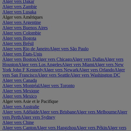
Alger vers Dakar
Alger vers Zambie
Alger vers Lusaka
Alger vers Amériques
Alger vers Argentine
Alger vers Buenos Aires
Alger vers Colombie
Alger vers Bogota
Alger vers Brésil
Alger vers Rio de Janeiro
Alger vers São Paulo
Alger vers États-Unis
Alger vers Boston
Alger vers Chicago
Alger vers Dallas
Alger vers
Houston
Alger vers Los Angeles
Alger vers Miami
Alger vers New
York John F Kennedy
Alger vers Newark
Alger vers Orlando
Alger
vers San Francisco
Alger vers Seattle
Alger vers Washington DC
Alger vers Canada
Alger vers Montréal
Alger vers Toronto
Alger vers Mexique
Alger vers Mexico
Alger vers Asie et le Pacifique
Alger vers Australie
Alger vers Adélaïde
Alger vers Brisbane
Alger vers Melbourne
Alger
vers Perth
Alger vers Sydney
Alger vers Chine
Alger vers Canton
Alger vers Hangzhou
Alger vers Pékin
Alger vers