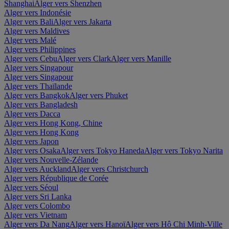
Shanghai
Alger vers Shenzhen
Alger vers Indonésie
Alger vers Bali
Alger vers Jakarta
Alger vers Maldives
Alger vers Malé
Alger vers Philippines
Alger vers Cebu
Alger vers Clark
Alger vers Manille
Alger vers Singapour
Alger vers Singapour
Alger vers Thaïlande
Alger vers Bangkok
Alger vers Phuket
Alger vers Bangladesh
Alger vers Dacca
Alger vers Hong Kong, Chine
Alger vers Hong Kong
Alger vers Japon
Alger vers Osaka
Alger vers Tokyo Haneda
Alger vers Tokyo Narita
Alger vers Nouvelle-Zélande
Alger vers Auckland
Alger vers Christchurch
Alger vers République de Corée
Alger vers Séoul
Alger vers Sri Lanka
Alger vers Colombo
Alger vers Vietnam
Alger vers Da Nang
Alger vers Hanoï
Alger vers Hô Chi Minh-Ville