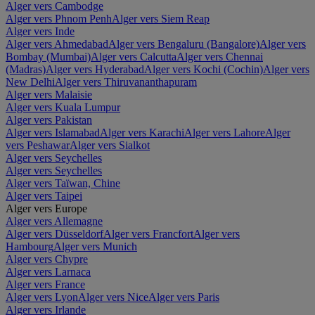
Alger vers Cambodge
Alger vers Phnom Penh
Alger vers Siem Reap
Alger vers Inde
Alger vers Ahmedabad
Alger vers Bengaluru (Bangalore)
Alger vers
Bombay (Mumbai)
Alger vers Calcutta
Alger vers Chennai
(Madras)
Alger vers Hyderabad
Alger vers Kochi (Cochin)
Alger vers
New Delhi
Alger vers Thiruvananthapuram
Alger vers Malaisie
Alger vers Kuala Lumpur
Alger vers Pakistan
Alger vers Islamabad
Alger vers Karachi
Alger vers Lahore
Alger
vers Peshawar
Alger vers Sialkot
Alger vers Seychelles
Alger vers Seychelles
Alger vers Taïwan, Chine
Alger vers Taipei
Alger vers Europe
Alger vers Allemagne
Alger vers Düsseldorf
Alger vers Francfort
Alger vers
Hambourg
Alger vers Munich
Alger vers Chypre
Alger vers Larnaca
Alger vers France
Alger vers Lyon
Alger vers Nice
Alger vers Paris
Alger vers Irlande