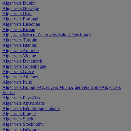
Alger vers Dublin
Alger vers Norvège
Alger vers Oslo
Alger vers Portugal
Alger vers Lisbonne
Alger vers Russie
Alger vers Moscou
Alger vers Saint-Pétersbourg
Alger vers Turquie
Alger vers Istanbul
Alger vers Autriche
Alger vers Vienne
Alger vers Danemark
Alger vers Copenhague
Alger vers Grèce
Alger vers Athènes
Alger vers Italie
Alger vers Bologne
Alger vers Milan
Alger vers Rome
Alger vers
Venise
Alger vers Pays-Bas
Alger vers Amsterdam
Alger vers République tchèque
Alger vers Prague
Alger vers Suède
Alger vers Stockholm
Alger vers Belgique