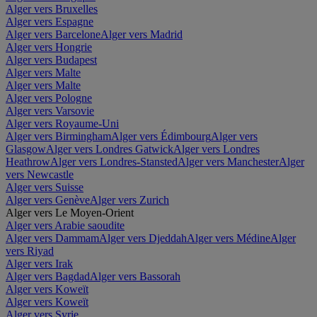
Alger vers Bruxelles
Alger vers Espagne
Alger vers Barcelone
Alger vers Madrid
Alger vers Hongrie
Alger vers Budapest
Alger vers Malte
Alger vers Malte
Alger vers Pologne
Alger vers Varsovie
Alger vers Royaume-Uni
Alger vers Birmingham
Alger vers Édimbourg
Alger vers
Glasgow
Alger vers Londres Gatwick
Alger vers Londres
Heathrow
Alger vers Londres-Stansted
Alger vers Manchester
Alger
vers Newcastle
Alger vers Suisse
Alger vers Genève
Alger vers Zurich
Alger vers Le Moyen-Orient
Alger vers Arabie saoudite
Alger vers Dammam
Alger vers Djeddah
Alger vers Médine
Alger
vers Riyad
Alger vers Irak
Alger vers Bagdad
Alger vers Bassorah
Alger vers Koweït
Alger vers Koweït
Alger vers Syrie