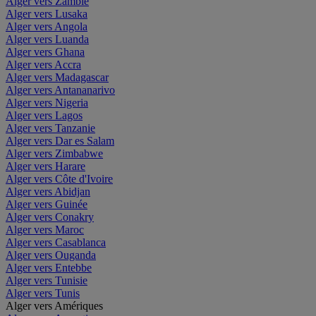
Alger vers Zambie
Alger vers Lusaka
Alger vers Angola
Alger vers Luanda
Alger vers Ghana
Alger vers Accra
Alger vers Madagascar
Alger vers Antananarivo
Alger vers Nigeria
Alger vers Lagos
Alger vers Tanzanie
Alger vers Dar es Salam
Alger vers Zimbabwe
Alger vers Harare
Alger vers Côte d'Ivoire
Alger vers Abidjan
Alger vers Guinée
Alger vers Conakry
Alger vers Maroc
Alger vers Casablanca
Alger vers Ouganda
Alger vers Entebbe
Alger vers Tunisie
Alger vers Tunis
Alger vers Amériques