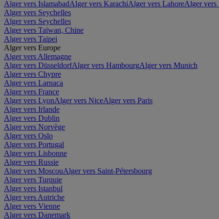
Alger vers Islamabad
Alger vers Karachi
Alger vers Lahore
Alger vers
Alger vers Seychelles
Alger vers Seychelles
Alger vers Taïwan, Chine
Alger vers Taipei
Alger vers Europe
Alger vers Allemagne
Alger vers Düsseldorf
Alger vers Hambourg
Alger vers Munich
Alger vers Chypre
Alger vers Larnaca
Alger vers France
Alger vers Lyon
Alger vers Nice
Alger vers Paris
Alger vers Irlande
Alger vers Dublin
Alger vers Norvège
Alger vers Oslo
Alger vers Portugal
Alger vers Lisbonne
Alger vers Russie
Alger vers Moscou
Alger vers Saint-Pétersbourg
Alger vers Turquie
Alger vers Istanbul
Alger vers Autriche
Alger vers Vienne
Alger vers Danemark