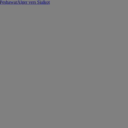
 Peshawar
Alger vers Sialkot