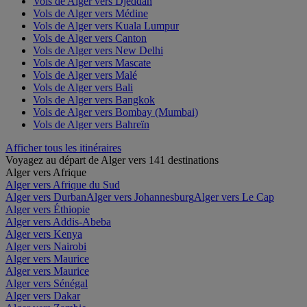
Vols de Alger vers Djeddah
Vols de Alger vers Médine
Vols de Alger vers Kuala Lumpur
Vols de Alger vers Canton
Vols de Alger vers New Delhi
Vols de Alger vers Mascate
Vols de Alger vers Malé
Vols de Alger vers Bali
Vols de Alger vers Bangkok
Vols de Alger vers Bombay (Mumbai)
Vols de Alger vers Bahreïn
Afficher tous les itinéraires
Voyagez au départ de Alger vers 141 destinations
Alger vers Afrique
Alger vers Afrique du Sud
Alger vers Durban
Alger vers Johannesburg
Alger vers Le Cap
Alger vers Éthiopie
Alger vers Addis-Abeba
Alger vers Kenya
Alger vers Nairobi
Alger vers Maurice
Alger vers Maurice
Alger vers Sénégal
Alger vers Dakar