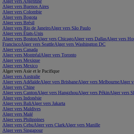
Alger vers Argentine
Alger vers Buenos Aires
Alger vers Colombie
Alger vers Bogota
Alger vers Brésil
Alger vers Rio de Janeiro
Alger vers São Paulo
Alger vers États-Unis
Alger vers Boston
Alger vers Chicago
Alger vers Dallas
Alger vers Ho
Francisco
Alger vers Seattle
Alger vers Washington DC
Alger vers Canada
Alger vers Montréal
Alger vers Toronto
Alger vers Mexique
Alger vers Mexico
Alger vers Asie et le Pacifique
Alger vers Australie
Alger vers Adélaïde
Alger vers Brisbane
Alger vers Melbourne
Alger v
Alger vers Chine
Alger vers Canton
Alger vers Hangzhou
Alger vers Pékin
Alger vers S
Alger vers Indonésie
Alger vers Bali
Alger vers Jakarta
Alger vers Maldives
Alger vers Malé
Alger vers Philippines
Alger vers Cebu
Alger vers Clark
Alger vers Manille
Alger vers Singapour