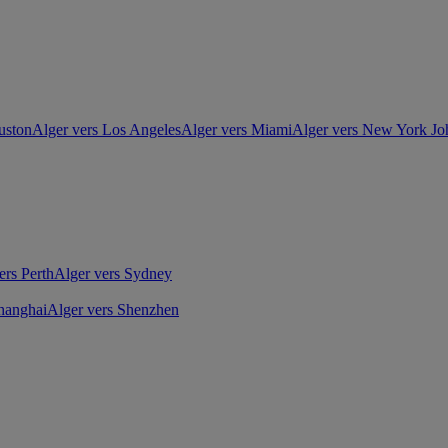
uston
Alger vers Los Angeles
Alger vers Miami
Alger vers New York J
ers Perth
Alger vers Sydney
hanghai
Alger vers Shenzhen