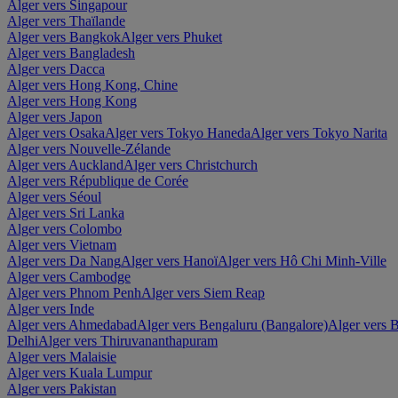
Alger vers Singapour
Alger vers Thaïlande
Alger vers Bangkok
Alger vers Phuket
Alger vers Bangladesh
Alger vers Dacca
Alger vers Hong Kong, Chine
Alger vers Hong Kong
Alger vers Japon
Alger vers Osaka
Alger vers Tokyo Haneda
Alger vers Tokyo Narita
Alger vers Nouvelle-Zélande
Alger vers Auckland
Alger vers Christchurch
Alger vers République de Corée
Alger vers Séoul
Alger vers Sri Lanka
Alger vers Colombo
Alger vers Vietnam
Alger vers Da Nang
Alger vers Hanoï
Alger vers Hô Chi Minh-Ville
Alger vers Cambodge
Alger vers Phnom Penh
Alger vers Siem Reap
Alger vers Inde
Alger vers Ahmedabad
Alger vers Bengaluru (Bangalore)
Alger vers
Delhi
Alger vers Thiruvananthapuram
Alger vers Malaisie
Alger vers Kuala Lumpur
Alger vers Pakistan