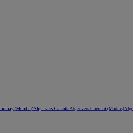
 Bombay (Mumbai)
Alger vers Calcutta
Alger vers Chennai (Madras)
Alge