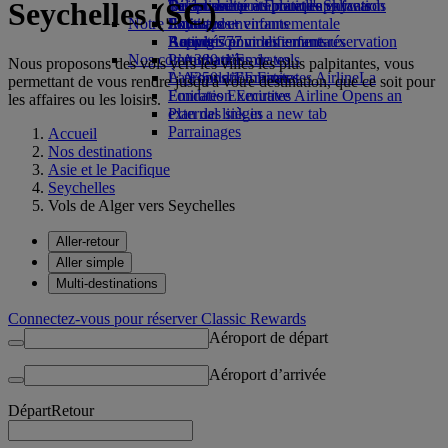
Seychelles (SC)
Boissons
Divertissements pour les enfants
La durabilité en pratique
Se connecter à Emirates Skywards
Téléphone portable et l'application
Notre flotte
Jouets pour enfants
Politique environnementale
Skywards+
Emirates
Boeing 777
Activités pour les enfants
Rapports environnementaux
Annuler ou modifier une réservation
Nos communautés
L’A380 d’Emirates
Perturbations de vols
Nous proposons des vols vers les villes les plus palpitantes, vous
L’A350 d’Emirates
La Fondation Emirates Airline
À propos d’Emirates
La
permettant de vous rendre jusqu'à votre destination, que ce soit pour
Emirates Executive
Fondation Emirates Airline Opens an
les affaires ou les loisirs.
Plan des sièges
external link in a new tab
Parrainages
Accueil
Nos destinations
Asie et le Pacifique
Seychelles
Vols de Alger vers Seychelles
Aller-retour
Aller simple
Multi-destinations
Connectez-vous pour réserver Classic Rewards
Aéroport de départ
Aéroport d’arrivée
Départ
Retour