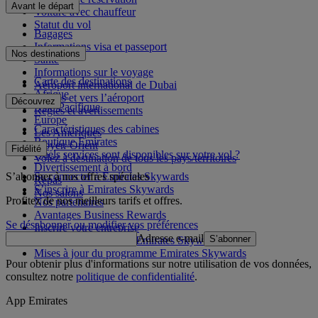
Avant le départ
Voiture avec chauffeur
Statut du vol
Bagages
Informations visa et passeport
Nos destinations
Santé
Informations sur le voyage
Carte des destinations
Aéroport international de Dubai
Afrique
Depuis et vers l’aéroport
Découvrez
Asie-Pacifique
Règles et avertissements
Europe
Caractéristiques des cabines
Les Amériques
Boutique Emirates
Moyen-Orient
Fidélité
Quels services sont disponibles sur votre vol ?
Volez à destination de tous les pays/territoires
Divertissement à bord
S’abonner à nos offres spéciales
Se connecter à Emirates Skywards
Repas
S’inscrire à Emirates Skywards
Nos salons
Profitez de nos meilleurs tarifs et offres.
Nos partenaires
Avantages Business Rewards
Se désabonner ou modifier vos préférences
Inscrire votre entreprise
Adresse e-mail
S’abonner
Règles du programme Emirates Skywards
Mises à jour du programme Emirates Skywards
Pour obtenir plus d'informations sur notre utilisation de vos données,
consultez notre
politique de confidentialité
.
App Emirates