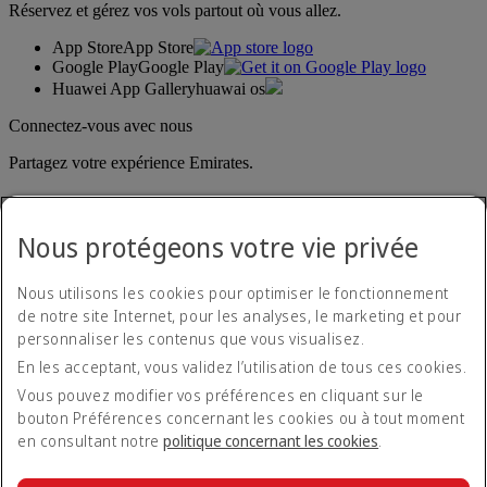
Réservez et gérez vos vols partout où vous allez.
App Store
App Store
Google Play
Google Play
Huawei App Gallery
huawai os
Connectez-vous avec nous
Partagez votre expérience Emirates.
Nous protégeons votre vie privée
Nous utilisons les cookies pour optimiser le fonctionnement
de notre site Internet, pour les analyses, le marketing et pour
personnaliser les contenus que vous visualisez.
Déclaration d'accessibilité
En les acceptant, vous validez l’utilisation de tous ces cookies.
Nous contacter
Politique de confidentialité
Vous pouvez modifier vos préférences en cliquant sur le
Conditions générales
bouton Préférences concernant les cookies ou à tout moment
Politique en matière de cookies
en consultant notre
politique concernant les cookies
.
Cyber-sécurité
Déclaration de transparence vis-à-vis de la loi sur l’esclavage