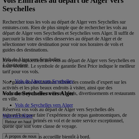
Vols Emirates au départ de Alger vers
Seychelles
Rechercher tous les vols au départ de Alger vers Seychelles sur
emirates.com. Rien de plus simple que de rechercher les vols au
départ de Alger vers Seychelles et Seychelles vers Alger. Il suffit de
parcourir la liste des villes desservies au départ de Alger et de
sélectionner votre destination pour voir nos horaires de vols et
guides des destinations.
Vols de Alger vers Seychelles
Réservez rapidement des vols au départ de Alger vers Seychelles en
1 destination
toute sécurité. Le symbole de garantie Best Price indique le meilleur
tarif pour vos vols.
Vols de Alger vers Seychelles
Nos guides des destinations offrent des conseils d’expert sur les
activités et les plus beaux endroits à visiter, ainsi que des
Vols de Seychelles vers Alger
recommandations des meilleurs hôtels, divertissements et restaurants
en ville.
Vols de Seychelles vers Alger
Réservez vos vols au départ de Alger vers Seychelles dès
aujourd’hui pour faire l’expérience de repas gastronomiques, de
Vols vers Alger
divertissements primés en vol et de notre service exceptionnel,
Retour en haut
quelle que soit votre classe de voyage.
Nous espérons vous accueillir bientôt à bord.
À propos de nous