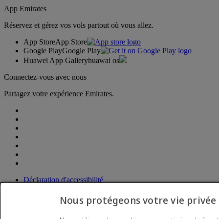
App Emirates
Réservez et gérez vos vols partout où vous allez.
App Store
App Store
Google Play
Google Play
Huawei App Gallery
huawai os
Connectez-vous avec nous
Partagez votre expérience Emirates.
Déclaration d'accessibilité
Nous contacter
Politique de confidentialité
Nous protégeons votre vie privée
Conditions générales
Politique en matière de cookies