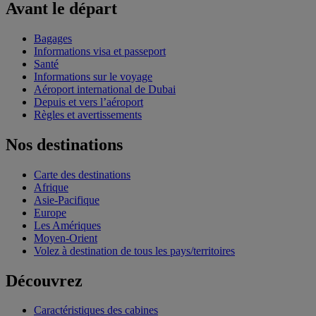
Avant le départ
Bagages
Informations visa et passeport
Santé
Informations sur le voyage
Aéroport international de Dubai
Depuis et vers l’aéroport
Règles et avertissements
Nos destinations
Carte des destinations
Afrique
Asie-Pacifique
Europe
Les Amériques
Moyen-Orient
Volez à destination de tous les pays/territoires
Découvrez
Caractéristiques des cabines