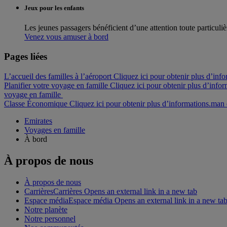
Jeux pour les enfants
Les jeunes passagers bénéficient d’une attention toute particuli
Venez vous amuser à bord
Pages liées
L’accueil des familles à l’aéroport Cliquez ici pour obtenir plus d’info
Planifier votre voyage en famille Cliquez ici pour obtenir plus d’infor
voyage en famille
Classe Économique Cliquez ici pour obtenir plus d’informations.
man 
Emirates
Voyages en famille
À bord
À propos de nous
À propos de nous
Carrières
Carrières Opens an external link in a new tab
Espace média
Espace média Opens an external link in a new ta
Notre planète
Notre personnel