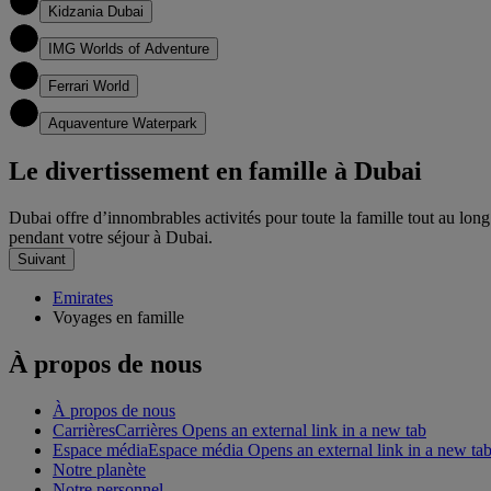
4
Kidzania Dubai
5
IMG Worlds of Adventure
6
Ferrari World
7
Aquaventure Waterpark
Le divertissement en famille à Dubai
Dubai offre d’innombrables activités pour toute la famille tout au lon
pendant votre séjour à Dubai.
Suivant
Emirates
Voyages en famille
À propos de nous
À propos de nous
Carrières
Carrières Opens an external link in a new tab
Espace média
Espace média Opens an external link in a new ta
Notre planète
Notre personnel