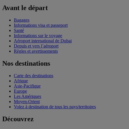
Avant le départ
Bagages
Informations visa et passeport
Santé
Informations sur le voyage
Aéroport international de Dubai
Depuis et vers l’aéroport
Règles et avertissements
Nos destinations
Carte des destinations
Afrique
Asie-Pacifique
Europe
Les Amériques
Moyen-Orient
Volez à destination de tous les pays/territoires
Découvrez