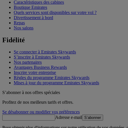
Caractéristiques des cabines
Boutique Emirates
Quels services sont disponibles sur votre vol ?
Divertissement à bord
Repas
Nos salons
Fidélité
Se connecter à Emirates Skywards
S’inscrire à Emirates Skywards
Nos partenaires
Avantages Business Rewards
Inscrire votre entreprise
Règles du programme Emirates Skywards
Mises à jour du programme Emirates Skywards
S’abonner à nos offres spéciales
Profitez de nos meilleurs tarifs et offres.
Se désabonner ou modifier vos préférences
Adresse e-mail
S’abonner
Pour obtenir plus d'informations sur notre utilisation de vos données,