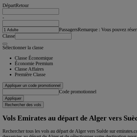
Départ
Retour
-
Passagers
Remarque : Vous pouvez réser
Classe
Sélectionner la classe
Classe Économique
Économie Premium
Classe Affaires
Première Classe
Appliquer un code promotionnel
Code promotionnel
Appliquer
Rechercher des vols
Vols Emirates au départ de Alger vers Suè
Rechercher tous les vols au départ de Alger vers Suède sur emirates.com
desservies au départ de Alger et de sélectionner votre destination pour 