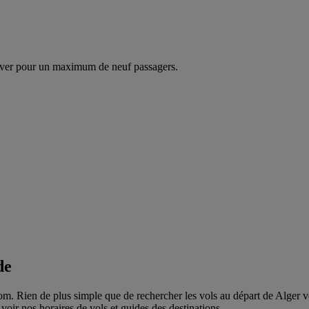
ver pour un maximum de neuf passagers.
de
. Rien de plus simple que de rechercher les vols au départ de Alger vers 
voir nos horaires de vols et guides des destinations.