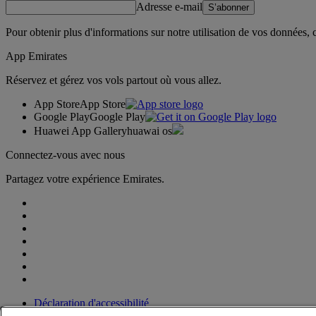
Adresse e-mail
S’abonner
Pour obtenir plus d'informations sur notre utilisation de vos données,
App Emirates
Réservez et gérez vos vols partout où vous allez.
App Store
App Store
Google Play
Google Play
Huawei App Gallery
huawai os
Connectez-vous avec nous
Partagez votre expérience Emirates.
Déclaration d'accessibilité
Nous contacter