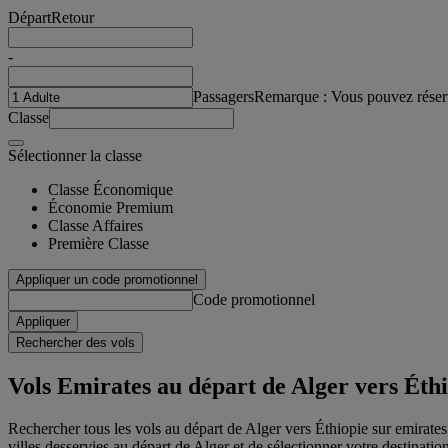
Départ
Retour
-
Passagers
Remarque : Vous pouvez réser
Classe
Sélectionner la classe
Classe Économique
Économie Premium
Classe Affaires
Première Classe
Appliquer un code promotionnel
Code promotionnel
Appliquer
Rechercher des vols
Vols Emirates au départ de Alger vers Éth
Rechercher tous les vols au départ de Alger vers Éthiopie sur emirates.
villes desservies au départ de Alger et de sélectionner votre destinatio