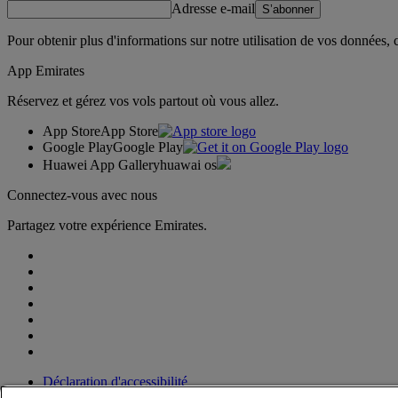
Adresse e-mail
S’abonner
Pour obtenir plus d'informations sur notre utilisation de vos données,
App Emirates
Réservez et gérez vos vols partout où vous allez.
App Store
App Store
Google Play
Google Play
Huawei App Gallery
huawai os
Connectez-vous avec nous
Partagez votre expérience Emirates.
Déclaration d'accessibilité
Nous contacter