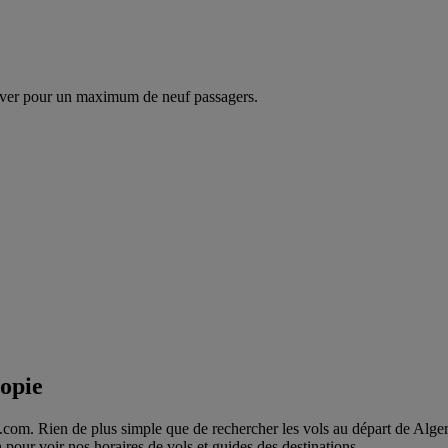
ver pour un maximum de neuf passagers.
iopie
com. Rien de plus simple que de rechercher les vols au départ de Alger ve
n pour voir nos horaires de vols et guides des destinations.