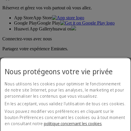
Réservez et gérez vos vols partout où vous allez.
App Store
App Store
Google Play
Google Play
Huawei App Gallery
huawai os
Connectez-vous avec nous
Partagez votre expérience Emirates.
Nous protégeons votre vie privée
Nous utilisons les cookies pour optimiser le fonctionnement
de notre site Internet, pour les analyses, le marketing et pour
personnaliser les contenus que vous visualisez.
Déclaration d'accessibilité
En les acceptant, vous validez l’utilisation de tous ces cookies.
Nous contacter
Politique de confidentialité
Vous pouvez modifier vos préférences en cliquant sur le
Conditions générales
bouton Préférences concernant les cookies ou à tout moment
Politique en matière de cookies
en consultant notre
politique concernant les cookies
.
Cyber-sécurité