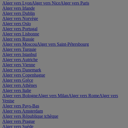
Alger vers Lyon
Alger vers Nice
Alger vers Paris
Alger vers Irlande
Alger vers Dublin
Alger vers Norvège
Alger vers Oslo
Alger vers Portugal
Alger vers Lisbonne
Alger vers Russie
Alger vers Moscou
Alger vers Saint-Pétersbourg
Alger vers Turquie
Alger vers Istanbul
Alger vers Autriche
Alger vers Vienne
Alger vers Danemark
Alger vers Copenhague
Alger vers Grèce
Alger vers Athènes
Alger vers Italie
Alger vers Bologne
Alger vers Milan
Alger vers Rome
Alger vers
Venise
Alger vers Pays-Bas
Alger vers Amsterdam
Alger vers République tchèque
Alger vers Prague
Alger vers Suède