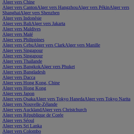
Alger vers Chine
Alger vers Canton
Alger vers Hangzhou
Alger vers Pékin
Alger vers
Shanghai
Alger vers Shenzhen
Alger vers Indonésie
Alger vers Bali
Alger vers Jakarta
Alger vers Maldives
Alger vers Malé
Alger vers Philippines
Alger vers Cebu
Alger vers Clark
Alger vers Manille
Alger vers Singapour
Alger vers Singapour
Alger vers Thaïlande
Alger vers Bangkok
Alger vers Phuket
Alger vers Bangladesh
Alger vers Dacca
Alger vers Hong Kong, Chine
Alger vers Hong Kong
Alger vers Japon
Alger vers Osaka
Alger vers Tokyo Haneda
Alger vers Tokyo Narita
Alger vers Nouvelle-Zélande
Alger vers Auckland
Alger vers Christchurch
Alger vers République de Corée
Alger vers Séoul
Alger vers Sri Lanka
Alger vers Colombo