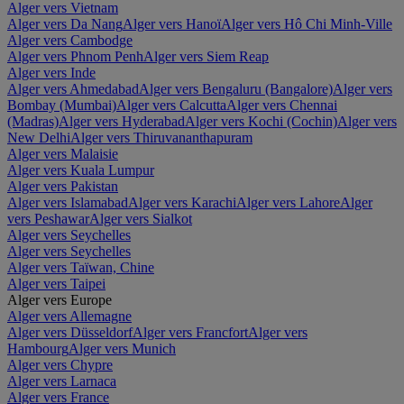
Alger vers Vietnam
Alger vers Da Nang
Alger vers Hanoï
Alger vers Hô Chi Minh-Ville
Alger vers Cambodge
Alger vers Phnom Penh
Alger vers Siem Reap
Alger vers Inde
Alger vers Ahmedabad
Alger vers Bengaluru (Bangalore)
Alger vers
Bombay (Mumbai)
Alger vers Calcutta
Alger vers Chennai
(Madras)
Alger vers Hyderabad
Alger vers Kochi (Cochin)
Alger vers
New Delhi
Alger vers Thiruvananthapuram
Alger vers Malaisie
Alger vers Kuala Lumpur
Alger vers Pakistan
Alger vers Islamabad
Alger vers Karachi
Alger vers Lahore
Alger
vers Peshawar
Alger vers Sialkot
Alger vers Seychelles
Alger vers Seychelles
Alger vers Taïwan, Chine
Alger vers Taipei
Alger vers Europe
Alger vers Allemagne
Alger vers Düsseldorf
Alger vers Francfort
Alger vers
Hambourg
Alger vers Munich
Alger vers Chypre
Alger vers Larnaca
Alger vers France