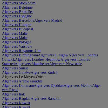
Alger vers Stockholm
Alger vers Belgique
Alger vers Bruxelles
Alger vers Espagne
Alger vers Barcelone
Alger vers Madrid
Alger vers Hongrie
Alger vers Budapest
Alger vers Malte
Alger vers Malte
Alger vers Pologne
Alger vers Varsovie
Alger vers Royaume-Uni
Alger vers Birmingham
Alger vers Glasgow
Alger vers Londres
Gatwick
Alger vers Londres Heathrow
Alger vers Londres-
Stansted
Alger vers Manchester
Alger vers Newcastle
Alger vers Suisse
Alger vers Genève
Alger vers Zurich
Alger vers Le Moyen-Orient
Alger vers Arabie saoudite
Alger vers Dammam
Alger vers Djeddah
Alger vers Médine
Alger
vers Riyad
Alger vers Irak
Alger vers Bagdad
Alger vers Bassorah
Alger vers Koweït
Alger vers Koweït