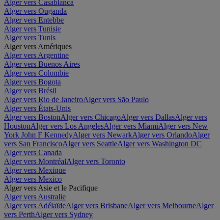
Alger vers Casablanca
Alger vers Ouganda
Alger vers Entebbe
Alger vers Tunisie
Alger vers Tunis
Alger vers Amériques
Alger vers Argentine
Alger vers Buenos Aires
Alger vers Colombie
Alger vers Bogota
Alger vers Brésil
Alger vers Rio de Janeiro
Alger vers São Paulo
Alger vers États-Unis
Alger vers Boston
Alger vers Chicago
Alger vers Dallas
Alger vers
Houston
Alger vers Los Angeles
Alger vers Miami
Alger vers New
York John F Kennedy
Alger vers Newark
Alger vers Orlando
Alger
vers San Francisco
Alger vers Seattle
Alger vers Washington DC
Alger vers Canada
Alger vers Montréal
Alger vers Toronto
Alger vers Mexique
Alger vers Mexico
Alger vers Asie et le Pacifique
Alger vers Australie
Alger vers Adélaïde
Alger vers Brisbane
Alger vers Melbourne
Alger
vers Perth
Alger vers Sydney