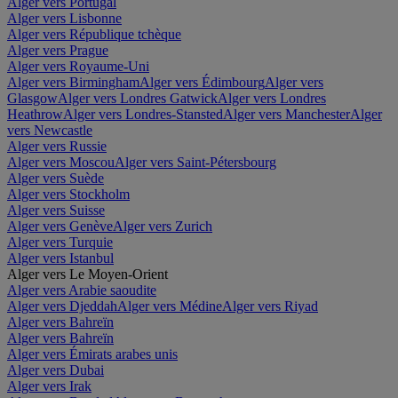
Alger vers Portugal
Alger vers Lisbonne
Alger vers République tchèque
Alger vers Prague
Alger vers Royaume-Uni
Alger vers Birmingham
Alger vers Édimbourg
Alger vers
Glasgow
Alger vers Londres Gatwick
Alger vers Londres
Heathrow
Alger vers Londres-Stansted
Alger vers Manchester
Alger
vers Newcastle
Alger vers Russie
Alger vers Moscou
Alger vers Saint-Pétersbourg
Alger vers Suède
Alger vers Stockholm
Alger vers Suisse
Alger vers Genève
Alger vers Zurich
Alger vers Turquie
Alger vers Istanbul
Alger vers Le Moyen-Orient
Alger vers Arabie saoudite
Alger vers Djeddah
Alger vers Médine
Alger vers Riyad
Alger vers Bahreïn
Alger vers Bahreïn
Alger vers Émirats arabes unis
Alger vers Dubai
Alger vers Irak