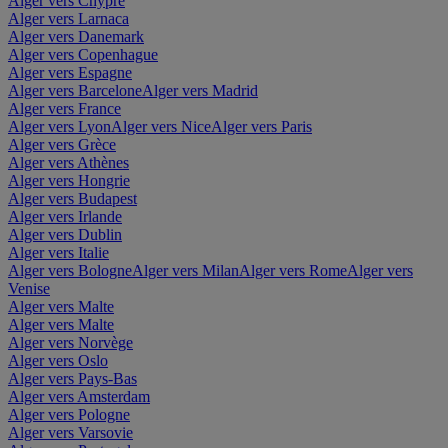
Alger vers Chypre
Alger vers Larnaca
Alger vers Danemark
Alger vers Copenhague
Alger vers Espagne
Alger vers Barcelone
Alger vers Madrid
Alger vers France
Alger vers Lyon
Alger vers Nice
Alger vers Paris
Alger vers Grèce
Alger vers Athènes
Alger vers Hongrie
Alger vers Budapest
Alger vers Irlande
Alger vers Dublin
Alger vers Italie
Alger vers Bologne
Alger vers Milan
Alger vers Rome
Alger vers
Venise
Alger vers Malte
Alger vers Malte
Alger vers Norvège
Alger vers Oslo
Alger vers Pays-Bas
Alger vers Amsterdam
Alger vers Pologne
Alger vers Varsovie