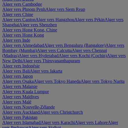
Alger vers Cambodge
Alger vers Phnom Penh
Alger vers Siem Reap
Alger vers Chine
Alger vers Canton
Alger vers Hangzhou
Alger vers Pékin
Alger vers
Shanghai
Alger vers Shenzhen
Alger vers Hong Kong, Chine
Alger vers Hong Kong
Alger vers Inde
Alger vers Ahmedabad
Alger vers Bengaluru (Bangalore)
Alger vers
Bombay (Mumbai)
Alger vers Calcutta
Alger vers Chennai
(Madras)
Alger vers Hyderabad
Alger vers Kochi (Cochin)
Alger vers
New Delhi
Alger vers Thiruvananthapuram
Alger vers Indonésie
Alger vers Bali
Alger vers Jakarta
Alger vers Japon
Alger vers Osaka
Alger vers Tokyo Haneda
Alger vers Tokyo Narita
Alger vers Malaisie
Alger vers Kuala Lumpur
Alger vers Maldives
Alger vers Malé
Alger vers Nouvelle-Zélande
Alger vers Auckland
Alger vers Christchurch
Alger vers Pakistan
Alger vers Islamabad
Alger vers Karachi
Alger vers Lahore
Alger
vers Peshawar
Alger vers Sialkot