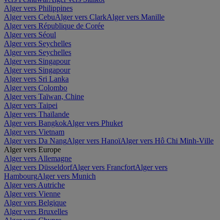
Alger vers Philippines
Alger vers Cebu
Alger vers Clark
Alger vers Manille
Alger vers République de Corée
Alger vers Séoul
Alger vers Seychelles
Alger vers Seychelles
Alger vers Singapour
Alger vers Singapour
Alger vers Sri Lanka
Alger vers Colombo
Alger vers Taïwan, Chine
Alger vers Taipei
Alger vers Thaïlande
Alger vers Bangkok
Alger vers Phuket
Alger vers Vietnam
Alger vers Da Nang
Alger vers Hanoï
Alger vers Hô Chi Minh-Ville
Alger vers Europe
Alger vers Allemagne
Alger vers Düsseldorf
Alger vers Francfort
Alger vers
Hambourg
Alger vers Munich
Alger vers Autriche
Alger vers Vienne
Alger vers Belgique
Alger vers Bruxelles