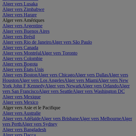
Alger vers Lusaka
Alger vers Zimbabwe
Alger vers Harare
Alger vers Amériques
Alger vers Argentine
Alger vers Buenos Aires
Alger vers Brésil
Alger vers Rio de Janeiro
Alger vers São Paulo
Alger vers Canada
Alger vers Montréal
Alger vers Toronto
Alger vers Colombie
Alger vers Bogota
Alger vers États-Unis
Alger vers Boston
Alger vers Chicago
Alger vers Dallas
Alger vers
Houston
Alger vers Los Angeles
Alger vers Miami
Alger vers New
York John F Kennedy
Alger vers Newark
Alger vers Orlando
Alger
vers San Francisco
Alger vers Seattle
Alger vers Washington DC
Alger vers Mexique
Alger vers Mexico
Alger vers Asie et le Pacifique
Alger vers Australie
Alger vers Adélaïde
Alger vers Brisbane
Alger vers Melbourne
Alger
vers Perth
Alger vers Sydney
Alger vers Bangladesh
Alger vers Dacca