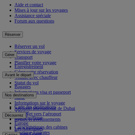
Aide et contact
Mises à jour sur les voyages
Assistance spéciale
Forum aux questions
Réserver
Réserver un vol
Services de voyage
Gérer
Transport
Planifier votre voyage
Enregistrement
Gérer votre réservation
Avant le départ
Voiture avec chauffeur
Statut du vol
Bagages
Informations visa et passeport
Nos destinations
Santé
Informations sur le voyage
Carte des destinations
Aéroport international de Dubai
Afrique
Depuis et vers l’aéroport
Découvrez
Asie-Pacifique
Règles et avertissements
Europe
Caractéristiques des cabines
Les Amériques
Boutique Emirates
Moyen-Orient