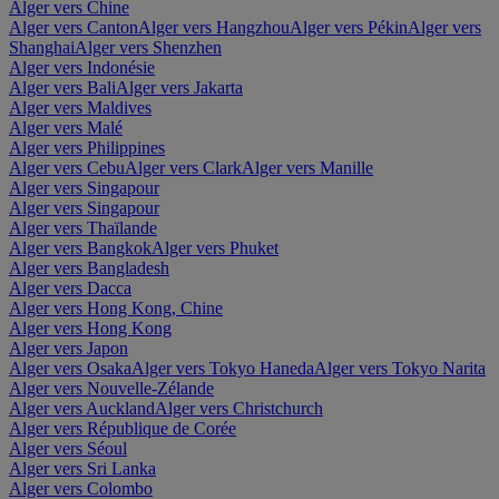
Alger vers Chine
Alger vers Canton
Alger vers Hangzhou
Alger vers Pékin
Alger vers
Shanghai
Alger vers Shenzhen
Alger vers Indonésie
Alger vers Bali
Alger vers Jakarta
Alger vers Maldives
Alger vers Malé
Alger vers Philippines
Alger vers Cebu
Alger vers Clark
Alger vers Manille
Alger vers Singapour
Alger vers Singapour
Alger vers Thaïlande
Alger vers Bangkok
Alger vers Phuket
Alger vers Bangladesh
Alger vers Dacca
Alger vers Hong Kong, Chine
Alger vers Hong Kong
Alger vers Japon
Alger vers Osaka
Alger vers Tokyo Haneda
Alger vers Tokyo Narita
Alger vers Nouvelle-Zélande
Alger vers Auckland
Alger vers Christchurch
Alger vers République de Corée
Alger vers Séoul
Alger vers Sri Lanka
Alger vers Colombo