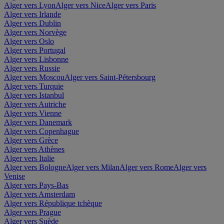
Alger vers Lyon
Alger vers Nice
Alger vers Paris
Alger vers Irlande
Alger vers Dublin
Alger vers Norvège
Alger vers Oslo
Alger vers Portugal
Alger vers Lisbonne
Alger vers Russie
Alger vers Moscou
Alger vers Saint-Pétersbourg
Alger vers Turquie
Alger vers Istanbul
Alger vers Autriche
Alger vers Vienne
Alger vers Danemark
Alger vers Copenhague
Alger vers Grèce
Alger vers Athènes
Alger vers Italie
Alger vers Bologne
Alger vers Milan
Alger vers Rome
Alger vers
Venise
Alger vers Pays-Bas
Alger vers Amsterdam
Alger vers République tchèque
Alger vers Prague
Alger vers Suède