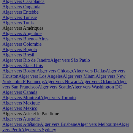
Alger vers Casablanca
Alger vers Ouganda
Alger vers Entebbe
Alger vers Tunisie
Alger vers Tunis
Alger vers Amériques
Alger vers Argentine
Alger vers Buenos Aires
Alger vers Colombie
Alger vers Bogota
Alger vers Brésil
Alger vers Rio de Janeiro
Alger vers São Paulo
Alger vers États-Unis
Alger vers Boston
Alger vers Chicago
Alger vers Dallas
Alger vers
Houston
Alger vers Los Angeles
Alger vers Miami
Alger vers New
York John F Kennedy
Alger vers Newark
Alger vers Orlando
Alger
vers San Francisco
Alger vers Seattle
Alger vers Washington DC
Alger vers Canada
Alger vers Montréal
Alger vers Toronto
Alger vers Mexique
Alger vers Mexico
Alger vers Asie et le Pacifique
Alger vers Australie
Alger vers Adélaïde
Alger vers Brisbane
Alger vers Melbourne
Alger
vers Perth
Alger vers Sydney