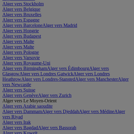
Alger vers Stockholm
Alger vers Belgique
Alger vers Bruxelles
Alger vers Espagne
Alger vers Barcelone
Alger vers Madrid
Alger vers Hongrie
Alger vers Budapest
Alger vers Malte
Alger vers Malte
Alger vers Pologne
Alger vers Varsovie
Alger vers Royaume-Uni
Alger vers Birmingham
Alger vers Édimbourg
Alger vers
Glasgow
Alger vers Londres Gatwick
Alger vers Londres
Heathrow
Alger vers Londres-Stansted
Alger vers Manchester
Alger
vers Newcastle
Alger vers Suisse
Alger vers Genève
Alger vers Zurich
Alger vers Le Moyen-Orient
Alger vers Arabie saoudite
Alger vers Dammam
Alger vers Djeddah
Alger vers Médine
Alger
vers Riyad
Alger vers Irak
Alger vers Bagdad
Alger vers Bassorah
Alger vers Koweït