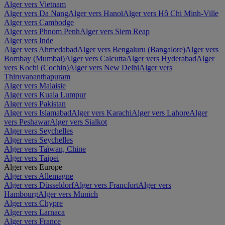
Alger vers Vietnam
Alger vers Da Nang
Alger vers Hanoï
Alger vers Hô Chi Minh-Ville
Alger vers Cambodge
Alger vers Phnom Penh
Alger vers Siem Reap
Alger vers Inde
Alger vers Ahmedabad
Alger vers Bengaluru (Bangalore)
Alger vers
Bombay (Mumbai)
Alger vers Calcutta
Alger vers Hyderabad
Alger
vers Kochi (Cochin)
Alger vers New Delhi
Alger vers
Thiruvananthapuram
Alger vers Malaisie
Alger vers Kuala Lumpur
Alger vers Pakistan
Alger vers Islamabad
Alger vers Karachi
Alger vers Lahore
Alger
vers Peshawar
Alger vers Sialkot
Alger vers Seychelles
Alger vers Seychelles
Alger vers Taïwan, Chine
Alger vers Taipei
Alger vers Europe
Alger vers Allemagne
Alger vers Düsseldorf
Alger vers Francfort
Alger vers
Hambourg
Alger vers Munich
Alger vers Chypre
Alger vers Larnaca
Alger vers France