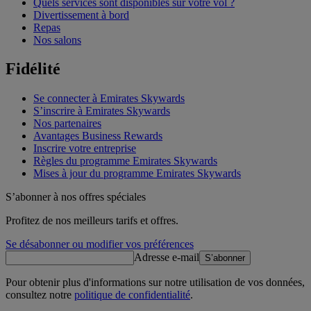
Quels services sont disponibles sur votre vol ?
Divertissement à bord
Repas
Nos salons
Fidélité
Se connecter à Emirates Skywards
S’inscrire à Emirates Skywards
Nos partenaires
Avantages Business Rewards
Inscrire votre entreprise
Règles du programme Emirates Skywards
Mises à jour du programme Emirates Skywards
S’abonner à nos offres spéciales
Profitez de nos meilleurs tarifs et offres.
Se désabonner ou modifier vos préférences
Adresse e-mail
S’abonner
Pour obtenir plus d'informations sur notre utilisation de vos données,
consultez notre
politique de confidentialité
.