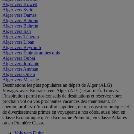
Alger vers Koweït
Alger vers Syrie
Alger vers Damas
Alger vers Bahreïn
Alger vers Bahreïn
Alger vers Iran
Alger vers Téhéran
Alger vers Liban
Alger vers Beyrouth
Alger vers Émirats arabes unis
Alger vers Dubai
Alger vers Jordanie
Alger vers Amman
Alger vers Oman
Alger vers Mascate
Destinations les plus populaires au départ de Alger (ALG)
Voyagez avec Emirates vers Alger (ALG) et au-delà. Trouvez
l’inspiration parmi nos conseils de destinations et réservez votre
prochain vol ou vos prochaines vacances dès maintenant. En
chemin, profitez d’un confort supérieur, de repas gastronomiques et
de divertissements primés en voyageant à nos côtés, aussi bien en
Classe Économique qu’en Économie Premium, en Classe Affaires
ou en Première Classe.
Vols vers Dubai