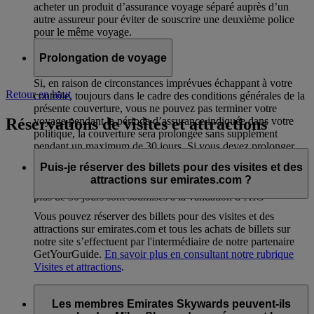
acheter un produit d’assurance voyage séparé auprès d’un
autre assureur pour éviter de souscrire une deuxième police
pour le même voyage.
Prolongation de voyage
Si, en raison de circonstances imprévues échappant à votre
Retour en haut
contrôle, toujours dans le cadre des conditions générales de la
présente couverture, vous ne pouvez pas terminer votre
Réservations de visites et attractions
voyage pendant la période d’assurance indiquée dans votre
politique, la couverture sera prolongée sans supplément
pendant un maximum de 30 jours. Si vous devez prolonger
pour des raisons médicales, cette règle s’applique également à
Puis-je réserver des billets pour des visites et des
un accompagnant à condition d’avoir obtenu l’autorisation
attractions sur emirates.com ?
d’AIG au préalable. Toutes les demandes de prolongation de
plus de 30 jours sont soumises à la validation d’AIG
Vous pouvez réserver des billets pour des visites et des
attractions sur emirates.com et tous les achats de billets sur
notre site s’effectuent par l'intermédiaire de notre partenaire
GetYourGuide.
En savoir plus en consultant notre rubrique
Visites et attractions
.
Les membres Emirates Skywards peuvent-ils