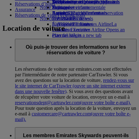
Boissons
Divertissements pour les enfants
La durabilité en pratique
Se connecter à Emirates Skywards
Téléphone portable et l'application
Réservations d’hôtel
Notre flotte
Jouets pour enfants
Politique environnementale
Skywards+
Emirates
Assurance
Boeing 777
Activités pour les enfants
Rapports environnementaux
Annuler ou modifier une réservation
Réservations de visites et attractions
Nos communautés
L’A380 d’Emirates
Perturbations de vols
L’A350 d’Emirates
La Fondation Emirates Airline
À propos d’Emirates
La
Location de voiture
Emirates Executive
Fondation Emirates Airline Opens an
Plan des sièges
external link in a new tab
Parrainages
Où puis-je trouver des informations sur les
réservations de voiture ?
Les réservations de voiture sur emirates.com sont effectuées
par l'intermédiaire de notre partenaire CarTrawler. Si vous
avez des questions sur la location de voiture,
rendez-vous sur
le site internet de CarTrawler
(ouvre un site internet externe
dans une nouvelle fenêtre)
. Si vous avez des questions avant
de récupérer votre voiture de location, envoyez un e-mail à
reservationsdept@cartrawler.com
(ouvre votre boîte e-mail)
.
Pour toute question après la location de la voiture, envoyez un
e-mail à
customercare@cartrawler.com
(ouvre votre boîte e-
mail)
.
Les membres Emirates Skywards peuvent-ils