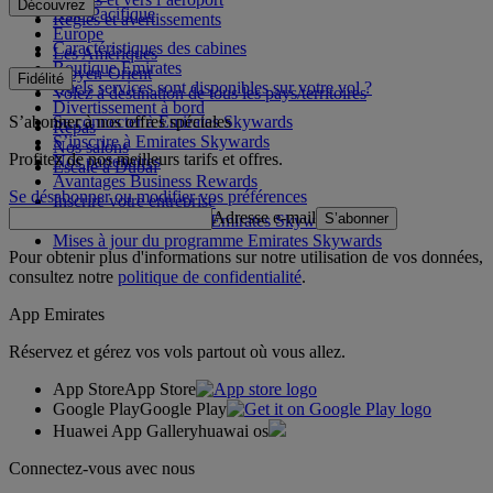
Découvrez
Asie-Pacifique
Règles et avertissements
Europe
Caractéristiques des cabines
Les Amériques
Boutique Emirates
Moyen-Orient
Fidélité
Quels services sont disponibles sur votre vol ?
Volez à destination de tous les pays/territoires
Divertissement à bord
S’abonner à nos offres spéciales
Se connecter à Emirates Skywards
Repas
S’inscrire à Emirates Skywards
Nos salons
Profitez de nos meilleurs tarifs et offres.
Nos partenaires
Escale à Dubai
Avantages Business Rewards
Se désabonner ou modifier vos préférences
Inscrire votre entreprise
Adresse e-mail
S’abonner
Règles du programme Emirates Skywards
Mises à jour du programme Emirates Skywards
Pour obtenir plus d'informations sur notre utilisation de vos données,
consultez notre
politique de confidentialité
.
App Emirates
Réservez et gérez vos vols partout où vous allez.
App Store
App Store
Google Play
Google Play
Huawei App Gallery
huawai os
Connectez-vous avec nous