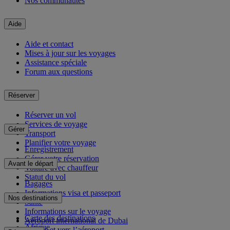
Nos communautés
Aide
Aide et contact
Mises à jour sur les voyages
Assistance spéciale
Forum aux questions
Réserver
Réserver un vol
Services de voyage
Gérer
Transport
Planifier votre voyage
Enregistrement
Gérer votre réservation
Avant le départ
Voiture avec chauffeur
Statut du vol
Bagages
Informations visa et passeport
Nos destinations
Santé
Informations sur le voyage
Carte des destinations
Aéroport international de Dubai
Afrique
Depuis et vers l’aéroport