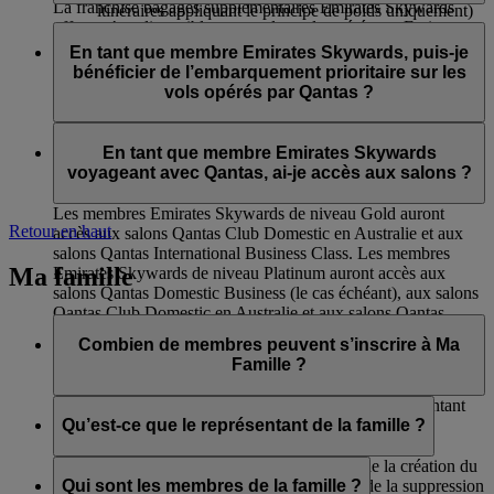
La franchise bagages supplémentaires Emirates Skywards
itinéraires appliquant le principe de poids uniquement)
offerte n’est disponible que sur les vols opérés par Emirates et
aux salons International Business de Qantas et aux
Les membres Emirates Skywards de niveau Silver voyageant
flydubai. Cet avantage ne s’applique pas aux vols en partage
salons Domestic Club de Qantas ;
sur des vols opérés par Qantas auront accès :
En tant que membre Emirates Skywards, puis-je
de code opérés par d’autres compagnies aériennes et dans le
à l'embarquement prioritaire ;
bénéficier de l’embarquement prioritaire sur les
cas où l’itinéraire comprendrait des vols sur d’autres
à l’enregistrement en Economie Premium (si
à la livraison prioritaire des bagages.
vols opérés par Qantas ?
compagnies aériennes.
disponible) ;
Franchise bagages de 12 kg supplémentaire (sur les
Oui, il y aura un appel d’embarquement prioritaire pour les
itinéraires appliquant le principe de poids uniquement)
membres Emirates Skywards de niveaux Platinum et Gold.
En tant que membre Emirates Skywards
voyageant avec Qantas, ai-je accès aux salons ?
Les membres Emirates Skywards de niveau Gold auront
Retour en haut
accès aux salons Qantas Club Domestic en Australie et aux
salons Qantas International Business Class. Les membres
Ma famille
Emirates Skywards de niveau Platinum auront accès aux
salons Qantas Domestic Business (le cas échéant), aux salons
Qantas Club Domestic en Australie et aux salons Qantas
International Business Class.
Combien de membres peuvent s’inscrire à Ma
Famille ?
Huit membres au maximum peuvent s’inscrire, représentant
de la famille inclus.
Qu’est-ce que le représentant de la famille ?
Le représentant de la famille est responsable de la création du
compte Ma Famille, de l’ajout des membres, de la suppression
Qui sont les membres de la famille ?