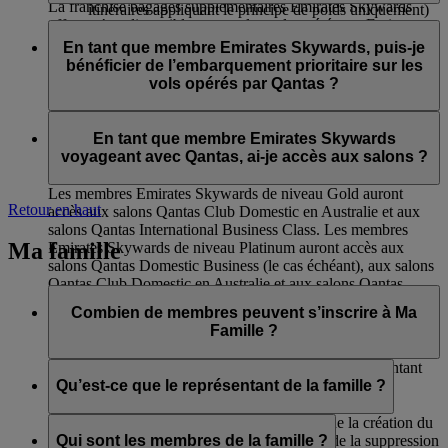
La franchise bagages supplémentaires Emirates Skywards
itinéraires appliquant le principe de poids uniquement)
offerte n’est disponible que sur les vols opérés par Emirates et
aux salons International Business de Qantas et aux
Les membres Emirates Skywards de niveau Silver voyageant
flydubai. Cet avantage ne s’applique pas aux vols en partage
salons Domestic Club de Qantas ;
sur des vols opérés par Qantas auront accès :
En tant que membre Emirates Skywards, puis-je
de code opérés par d’autres compagnies aériennes et dans le
à l'embarquement prioritaire ;
bénéficier de l’embarquement prioritaire sur les
cas où l’itinéraire comprendrait des vols sur d’autres
à l’enregistrement en Economie Premium (si
à la livraison prioritaire des bagages.
vols opérés par Qantas ?
compagnies aériennes.
disponible) ;
Franchise bagages de 12 kg supplémentaire (sur les
Oui, il y aura un appel d’embarquement prioritaire pour les
itinéraires appliquant le principe de poids uniquement)
membres Emirates Skywards de niveaux Platinum et Gold.
En tant que membre Emirates Skywards
voyageant avec Qantas, ai-je accès aux salons ?
Les membres Emirates Skywards de niveau Gold auront
Retour en haut
accès aux salons Qantas Club Domestic en Australie et aux
salons Qantas International Business Class. Les membres
Ma famille
Emirates Skywards de niveau Platinum auront accès aux
salons Qantas Domestic Business (le cas échéant), aux salons
Qantas Club Domestic en Australie et aux salons Qantas
International Business Class.
Combien de membres peuvent s’inscrire à Ma
Famille ?
Huit membres au maximum peuvent s’inscrire, représentant
de la famille inclus.
Qu’est-ce que le représentant de la famille ?
Le représentant de la famille est responsable de la création du
compte Ma Famille, de l’ajout des membres, de la suppression
Qui sont les membres de la famille ?