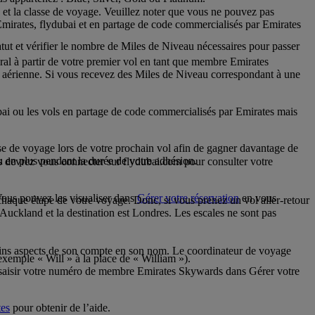
 et la classe de voyage. Veuillez noter que vous ne pouvez pas
irates, flydubai et en partage de code commercialisés par Emirates
ut et vérifier le nombre de Miles de Niveau nécessaires pour passer
al à partir de votre premier vol en tant que membre Emirates
 aérienne. Si vous recevez des Miles de Niveau correspondant à une
ai ou les vols en partage de code commercialisés par Emirates mais
asse de voyage lors de votre prochain vol afin de gagner davantage de
en plus pendant la durée de votre adhésion.
 devrez vous connecter sur flydubai.com pour consulter votre
Vous pouvez les visualiser dans
Gérer votre réservation
en vous
 chaque étape de votre voyage. Donc, si vous prenez un vol aller-retour
Auckland et la destination est Londres. Les escales ne sont pas
ins aspects de son compte en son nom. Le coordinateur de voyage
xemple « Will » à la place de « William »).
z saisir votre numéro de membre Emirates Skywards dans Gérer votre
tes
pour obtenir de l’aide.