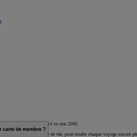
s
s Airline et flydubai, lancé en mai 2000.
ne carte de membre ?
 en fonction de leur mode de vie, pour rendre chaque voyage encore pl