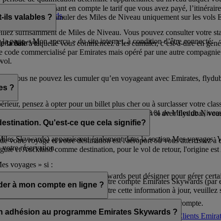
ywards, en prenant en compte le tarif que vous avez payé, l’itinéraire
d’Emirates Skywards
.
ue vous pouvez cumuler des Miles de Niveau uniquement sur les vols Em
ils valables ?
illez suffisamment de Miles de Niveau. Vous pouvez consulter votre stat
 la page « Mon aperçu » du site internet, à condition d’être connecté.
 prochain vol.
 la date à laquelle vous commencez à les cumuler, c’est-à-dire en génér
de code commercialisé par Emirates mais opéré par une autre compagnie
.
vol.
etés. Vous ne pouvez les cumuler qu’en voyageant avec Emirates, flydub
es ?
érieur, pensez à opter pour un billet plus cher ou à surclasser votre cl
ywards+
Premium, qui vous permet de gagner 20 % de Miles de Niveau 
voyages avec Emirates. Si vous avez réservé un vol avec flydubai, vous
destination. Qu'est-ce que cela signifie?
s Miles Skywards) apparaissent également dans la section Mes voyages. 
e votre voyage et votre destination est l'aéroport où vous atterrissez à
 votre réservation.
ine et Auckland comme destination, pour le vol de retour, l'origine est 
Mes voyages » si :
8 ans qu’un membre Emirates Skywards peut désigner pour gérer certa
ion ne correspond pas au nom sur votre compte Emirates Skywards (par e
er à mon compte en ligne ?
cié à votre réservation. Pour mettre cette information à jour, veuille
 ;
ligne à moins de lui transmettre les identifiants de votre compte.
mon adhésion au programme Emirates Skywards ?
ue à vos réservations à venir, merci d’appeler le
Service Clients Emira
 dans le cadre de son adhésion à Emirates Skywards.