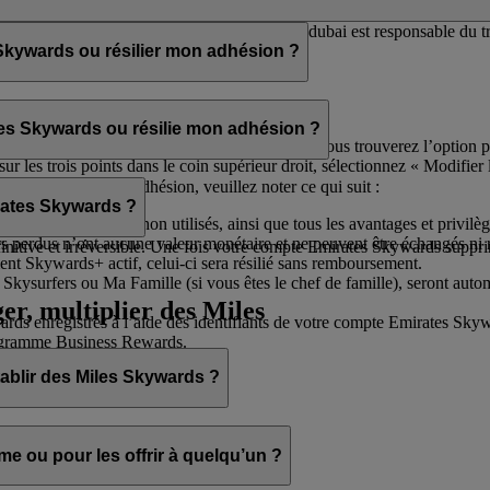
ai pour que vous receviez les newsletters. flydubai est responsable du
kywards ou résilier mon adhésion ?
ier votre adhésion à tout moment via :
tes Skywards ou résilie mon adhésion ?
otre profil et sélectionnez
Gérer mon compte
. Vous trouverez l’option 
les trois points dans le coin supérieur droit, sélectionnez « Modifier l
de résilier votre adhésion, veuillez noter ce qui suit :
 plaisir de vous aider.
rates Skywards ?
es et récompenses non utilisés, ainsi que tous les avantages et privilè
s perdus n’ont aucune valeur monétaire et ne peuvent être échangés ni
nitive et irréversible. Une fois votre compte Emirates Skywards suppri
 Skywards+ actif, celui-ci sera résilié sans remboursement.
 Skysurfers ou Ma Famille (si vous êtes le chef de famille), seront auto
ger, multiplier des Miles
enregistrés à l’aide des identifiants de votre compte Emirates Skyward
programme Business Rewards.
établir des Miles Skywards ?
vez :
 ou pour les offrir à quelqu’un ?