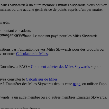
des Miles Skywards à un autre membre Emirates Skywards, vous pouvez
ates ou une activité génératrice de points auprès d’un partenaire.
ywards.
e montant en cadeau.
ontant en cadeau.
s ou flydubai existant. Le montant payé pour les Miles Skywards
mitions pas l’utilisation de vos Miles Skywards pour des produits ou
s sur notre
Calculateur de Miles
.
. Consultez la FAQ «
Comment acheter des Miles Skywards
» pour
uvez consulter le
Calculateur de Miles
.
z à Transférer des Miles Skywards depuis cette
page
, ou utilisez l’app
Skywards, à un autre membre ou à d’autres membres Emirates Skywards.