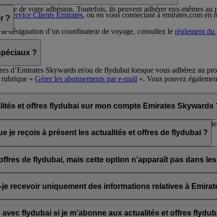
antage de votre adhésion. Toutefois, ils peuvent adhérer eux-mêmes a
 le
Service Clients Emirates
, ou en vous connectant à emirates.com en re
r ?
à la désignation d’un coordinateur de voyage, consultez le
règlement du
spéciaux ?
offres d’Emirates Skywards et/ou de flydubai lorsque vous adhérez au p
 rubrique «
Gérer les abonnements par e-mail
». Vous pouvez également
ien « Se désabonner » situé au bas des e-mails de flydubai et/ou d’Emi
 de chat en direct ou leur Service Clients.
ités et offres flydubai sur mon compte Emirates Skywards 
ydubai ; vous pouvez donc choisir de recevoir les actualités et offres d
 je reçois à présent les actualités et offres de flydubai ?
 choix de vous abonner aux actualités et offres d’Emirates, Emirates S
es offres de flydubai, mais cette option n’apparaît pas dan
 associée à plusieurs numéros de membre Emirates Skywards ou le nom q
irates Skywards et mettre à jour vos abonnements aux e-mails dans vo
is-je recevoir uniquement des informations relatives à Emir
ubai, y compris les promotions de flydubai et flydubai Holidays.
vec flydubai si je m’abonne aux actualités et offres flydub