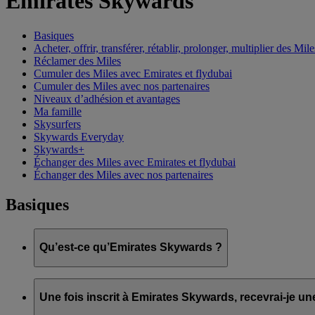
Emirates Skywards
Basiques
Acheter, offrir, transférer, rétablir, prolonger, multiplier des Mile
Réclamer des Miles
Cumuler des Miles avec Emirates et flydubai
Cumuler des Miles avec nos partenaires
Niveaux d’adhésion et avantages
Ma famille
Skysurfers
Skywards Everyday
Skywards+
Échanger des Miles avec Emirates et flydubai
Échanger des Miles avec nos partenaires
Basiques
Qu’est-ce qu’Emirates Skywards ?
Emirates Skywards est le programme de fidélité primé d’Emirate
Une fois inscrit à Emirates Skywards, recevrai-je u
Il offre à ses membres une gamme d’avantages et d’expériences