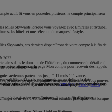
te actif. Si vous en possédez plusieurs, le compte principal sera
s Miles Skywards lorsque vous voyagez avec Emirates et flydubai,
ures, les hôtels et une sélection de marques lifestyle.
les Skywards, ces derniers disparaîtront de votre compte à la fin de
ût 2022.
naires dans le domaine de l'hôtellerie, du commerce de détail et du
ages automatiques sur la page Mon compte pour recevoir des rappels
ti de vos Miles Skywards.
ies aériennes partenaires jusqu’à 11 mois à l’avance.
ur validité de 12 mois supplémentaires au-delà de la date
ubai et auprès de nos compagnies aériennes partenaires. Vous pouvez
établir leur validité. Rendez-vous sur
cette page
pour connaître tous
iver les Miles Skywards qui ont expiré au cours des 6 derniers mois.
e. Pour en savoir plus, rendez-vous sur notre page
Échanger des
 un billet d’avion avec Emirates. Il vous suffit d’indiquer
à changer de niveau d’adhésion et sont cumulés principalement lorsque
s appartenez : Blue, Silver, Gold ou Platinum.