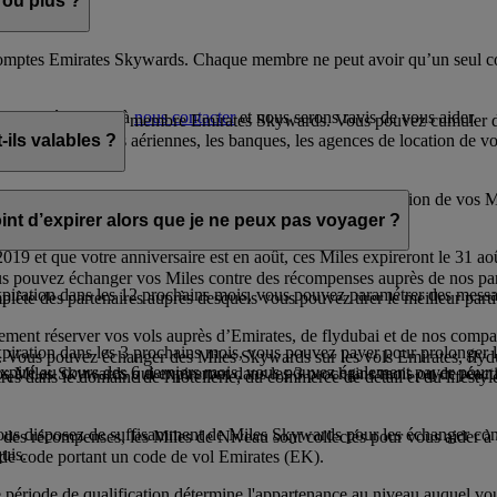
ou plus ?
comptes Emirates Skywards. Chaque membre ne peut avoir qu’un seul comp
er, n’hésitez pas à
nous contacter
et nous serons ravis de vous aider.
agnez en tant que membre Emirates Skywards. Vous pouvez cumuler de
is les compagnies aériennes, les banques, les agences de location de voit
ils valables ?
 la date d’obtention. Pendant l’année calendaire d’expiration de vos Mi
nt d’expirer alors que je ne peux pas voyager ?
19 et que votre anniversaire est en août, ces Miles expireront le 31 ao
s pouvez échanger vos Miles contre des récompenses auprès de nos parte
xpiration dans les 12 prochains mois, vous pouvez paramétrer des mess
plète des partenaires auprès desquels vous pouvez tirer le meilleur par
ent réserver vos vols auprès d’Emirates, de flydubai et de nos compagn
piration dans les 3 prochains mois, vous pouvez payer pour prolonger le
 Vous pouvez échanger des Miles Skywards sur les vols Emirates, flyd
expiré au cours des 6 derniers mois, vous pouvez également payer pour r
vos Miles Skywards qui expireront dans les 3 prochains mois ou de réact
s dans le domaine de l'hôtellerie, du commerce de détail et du lifestyl
ous disposez de suffisamment de Miles Skywards pour les échanger contre
r des récompenses, les Miles de Niveau sont collectés pour vous aider 
uis.
 de code portant un code de vol Emirates (EK).
ériode de qualification détermine l'appartenance au niveau auquel vou