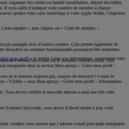
xe, organiser des sorties en famille inoubliables, obtenir des billets
n. Il vous suffit d’indiquer votre numéro de membre à chaque
pouvez ajouter votre carte numérique à votre Apple Wallet, l’imprimer
« Liens rapides », puis cliquez sur « Carte de membre ».
n’est pas partagée avec d’autres comptes. Cela permet également de
re désactivé ou certaines fonctionnalités pourraient être restreintes
Gérer mon profil
» et mettez à jour vos informations, notamment votre
éclenche l’envoi d'un e-mail via le domaine emirates.email, vous
mail enregistrée dans la section Mon aperçu > Gérer mon profil >
i vous ne le trouvez toujours pas, essayez de renvoyer l’e-mail de
on « Vérifier » sous Mon aperçu > Gérer mon profil > Informations
. Vous devrez vérifier la nouvelle adresse e-mail une fois cette
res Emirates Skywards, vous devez d’abord mettre à jour votre
ant, veuillez vous assurer que l’adresse e-mail principale enregistrée