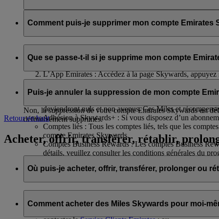
Nous partagerons votre nom et votre adresse e-mail avec flydub
confidentialité de flydubai
.
Comment puis-je supprimer mon compte Emirates S
Vous pouvez supprimer votre compte Emirates Skywards ou résil
Que se passe-t-il si je supprime mon compte Emira
Le site internet d’Emirates : Connectez-vous, accédez à v
L’App Emirates : Accédez à la page Skywards, appuyez sur 
compte.
Si vous décidez de supprimer votre compte Emirates Skywards ou 
Assistance en ligne
: Parlez à notre équipe, elle se fera un
Puis-je annuler la suppression de mon compte Emi
Miles Skywards et récompenses non utilisés : Tous vos Mil
deviendront nuls et non avenus. Ces Miles et récompense
Non, la suppression de votre compte Emirates Skywards est défi
Adhésion à Skywards+ : Si vous disposez d’un abonnement
Retour en haut
définitivement supprimés.
Comptes liés : Tous les comptes liés, tels que les comptes
compte Emirates Skywards.
Acheter, offrir, transférer, rétablir, prolon
Comptes Business Rewards : Les comptes Business Rewards 
détails, veuillez consulter les conditions générales du 
Où puis-je acheter, offrir, transférer, prolonger ou r
Pour acheter, offrir ou transférer des Miles Skywards, vous pou
Comment acheter des Miles Skywards pour moi-même
vous connecter sur emirates.com ; ou