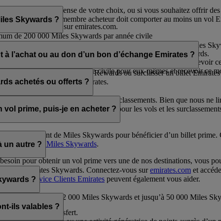
d’Emirates.
r obtenir la récompense de votre choix, ou si vous souhaitez offrir 
ge
. Le compte d’un membre acheteur doit comporter au moins un vol Emir
Miles Skywards ?
 en vous connectant sur emirates.com.
mum de 200 000 Miles Skywards par année civile
 de 100 000 Miles Skywards par année civile
offrir à quelqu’un par tranches de 1 000, à partir de 2 000 Miles Sk
ansaction, au prix de 30 USD par tranche de 1 000 Miles Skywards.
nt à l’achat ou au don d’un bon d’échange Emirates ?
00 000 Miles Skywards par année civile pour eux-mêmes et recevoir c
 000 Miles Skywards par année civile pour eux-mêmes et recevoir ce m
és pour réserver un vol Classic Rewards ou surclasser un billet Emirate
r des produits et services Emirates.
rds achetés ou offerts ?
tre des vols Classic Rewards et des surclassements. Bien que nous ne li
r le nombre de Miles Skywards requis pour les vols et les surclassement
vol prime, puis-je en acheter ?
 de suffisamment de Miles Skywards pour bénéficier d’un billet prime
age
Acheter des Miles Skywards
.
à un autre ?
besoin pour obtenir un vol prime vers une de nos destinations, vous po
e compte Emirates Skywards. Connectez-vous sur
emirates.com
et accéde
ates et le
Service Clients Emirates
peuvent également vous aider.
Skywards ?
s de 1 000, à partir de 2 000 Miles Skywards et jusqu’à 50 000 Miles 
t-ils valables ?
e au moment du transfert.