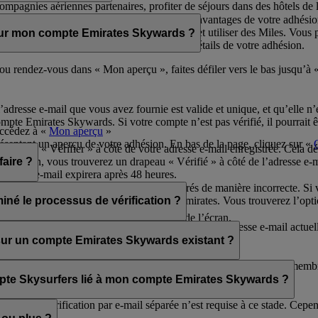
mpagnies aériennes partenaires, profiter de séjours dans des hôtels de lu
bien plus encore.
de carte physique pour profiter de tous les avantages de votre adhésio
Emirates Skywards pour continuer à cumuler et utiliser des Miles. Vous 
sur mon compte Emirates Skywards ?
e et ses avantages exceptionnels.
votre appareil pour accéder rapidement aux détails de votre adhésion.
ou rendez-vous dans « Mon aperçu », faites défiler vers le bas jusqu’à 
l’adresse e-mail que vous avez fournie est valide et unique, et qu’elle 
ompte Emirates Skywards. Si votre compte n’est pas vérifié, il pourrait êt
accédez à «
Mon aperçu
»
présentant un aperçu de votre adhésion. En bas de la page, cliquez sur «
l’option « Vérifier » à côté de votre adresse e-mail enregistrée. Cela d
vrance.
r ce lien, vous trouverez un drapeau « Vérifié » à côté de l’adresse e-
faire ?
oyé par e-mail expirera après 48 heures.
il arrive parfois que les e-mails soient filtrés de manière incorrecte. S
rds sur www.emirates.com ou via l’app Emirates. Vous trouverez l’opti
iné le processus de vérification ?
rates Skywards.
ide.
points situés dans le coin supérieur droit de l’écran.
e adresse unique, même après avoir vérifié votre adresse e-mail actuelle
ifiez vos informations personnelles.
e sur un compte Emirates Skywards existant ?
e-mail unique. Si votre adresse e-mail est partagée avec d’autres memb
ication. Merci de
nous contacter
pour obtenir de l’aide.
ompte Skysurfers lié à mon compte Emirates Skywards ?
 aucune vérification par e-mail séparée n’est requise à ce stade. Cepend