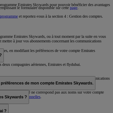
u programme Emirates Skywards pour pouvoir bénéficier des avantages
mplissant le formulaire disponible sur cette
page
.
 programme
et reportez-vous à la section 4 : Gestion des comptes.
rogramme Emirates Skywards, ou à tout moment par la suite en vous
 mettre à jour vos abonnements concernant les communications
rates, en modifiant les préférences de votre compte Emirates
?
es deux compagnies aériennes, Emirates et flydubai.
kywards et/ou flydubai. Vos préférences en matière de communications
s les préférences de mon compte Emirates Skywards.
ue vous avez indiqué ne correspond pas aux noms sur votre compte
s
Préférences personnelles
.
ates Skywards ?
ai ?