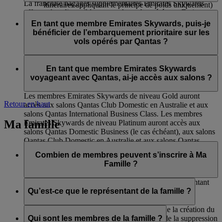
La franchise bagages supplémentaires Emirates Skywards
itinéraires appliquant le principe de poids uniquement)
offerte n’est disponible que sur les vols opérés par Emirates et
aux salons International Business de Qantas et aux
Les membres Emirates Skywards de niveau Silver voyageant
flydubai. Cet avantage ne s’applique pas aux vols en partage
salons Domestic Club de Qantas ;
sur des vols opérés par Qantas auront accès :
En tant que membre Emirates Skywards, puis-je
de code opérés par d’autres compagnies aériennes et dans le
à l'embarquement prioritaire ;
bénéficier de l’embarquement prioritaire sur les
cas où l’itinéraire comprendrait des vols sur d’autres
à l’enregistrement en Economie Premium (si
à la livraison prioritaire des bagages.
vols opérés par Qantas ?
compagnies aériennes.
disponible) ;
Franchise bagages de 12 kg supplémentaire (sur les
Oui, il y aura un appel d’embarquement prioritaire pour les
itinéraires appliquant le principe de poids uniquement)
membres Emirates Skywards de niveaux Platinum et Gold.
En tant que membre Emirates Skywards
voyageant avec Qantas, ai-je accès aux salons ?
Les membres Emirates Skywards de niveau Gold auront
Retour en haut
accès aux salons Qantas Club Domestic en Australie et aux
salons Qantas International Business Class. Les membres
Ma famille
Emirates Skywards de niveau Platinum auront accès aux
salons Qantas Domestic Business (le cas échéant), aux salons
Qantas Club Domestic en Australie et aux salons Qantas
International Business Class.
Combien de membres peuvent s’inscrire à Ma
Famille ?
Huit membres au maximum peuvent s’inscrire, représentant
de la famille inclus.
Qu’est-ce que le représentant de la famille ?
Le représentant de la famille est responsable de la création du
compte Ma Famille, de l’ajout des membres, de la suppression
Qui sont les membres de la famille ?