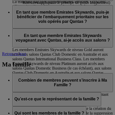
La franchise bagages supplémentaires Emirates Skywards
itinéraires appliquant le principe de poids uniquement)
offerte n’est disponible que sur les vols opérés par Emirates et
aux salons International Business de Qantas et aux
Les membres Emirates Skywards de niveau Silver voyageant
flydubai. Cet avantage ne s’applique pas aux vols en partage
salons Domestic Club de Qantas ;
sur des vols opérés par Qantas auront accès :
En tant que membre Emirates Skywards, puis-je
de code opérés par d’autres compagnies aériennes et dans le
à l'embarquement prioritaire ;
bénéficier de l’embarquement prioritaire sur les
cas où l’itinéraire comprendrait des vols sur d’autres
à l’enregistrement en Economie Premium (si
à la livraison prioritaire des bagages.
vols opérés par Qantas ?
compagnies aériennes.
disponible) ;
Franchise bagages de 12 kg supplémentaire (sur les
Oui, il y aura un appel d’embarquement prioritaire pour les
itinéraires appliquant le principe de poids uniquement)
membres Emirates Skywards de niveaux Platinum et Gold.
En tant que membre Emirates Skywards
voyageant avec Qantas, ai-je accès aux salons ?
Les membres Emirates Skywards de niveau Gold auront
Retour en haut
accès aux salons Qantas Club Domestic en Australie et aux
salons Qantas International Business Class. Les membres
Ma famille
Emirates Skywards de niveau Platinum auront accès aux
salons Qantas Domestic Business (le cas échéant), aux salons
Qantas Club Domestic en Australie et aux salons Qantas
International Business Class.
Combien de membres peuvent s’inscrire à Ma
Famille ?
Huit membres au maximum peuvent s’inscrire, représentant
de la famille inclus.
Qu’est-ce que le représentant de la famille ?
Le représentant de la famille est responsable de la création du
compte Ma Famille, de l’ajout des membres, de la suppression
Qui sont les membres de la famille ?