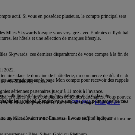
te actif. Si vous en possédez plusieurs, le compte principal sera
s Miles Skywards lorsque vous voyagez avec Emirates et flydubai,
ures, les hôtels et une sélection de marques lifestyle.
les Skywards, ces derniers disparaîtront de votre compte à la fin de
ût 2022.
naires dans le domaine de l'hôtellerie, du commerce de détail et du
ages automatiques sur la page Mon compte pour recevoir des rappels
ti de vos Miles Skywards.
ies aériennes partenaires jusqu’à 11 mois à l’avance.
ur validité de 12 mois supplémentaires au-delà de la date
ubai et auprès de nos compagnies aériennes partenaires. Vous pouvez
établir leur validité. Rendez-vous sur
cette page
pour connaître tous
iver les Miles Skywards qui ont expiré au cours des 6 derniers mois.
e. Pour en savoir plus, rendez-vous sur notre page
Échanger des
 un billet d’avion avec Emirates. Il vous suffit d’indiquer
à changer de niveau d’adhésion et sont cumulés principalement lorsque
s appartenez : Blue, Silver, Gold ou Platinum.