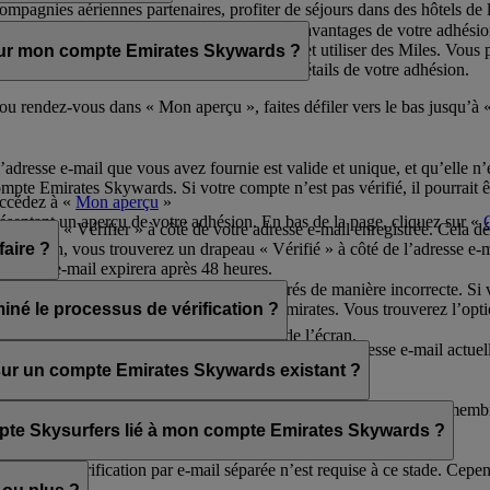
mpagnies aériennes partenaires, profiter de séjours dans des hôtels de lu
bien plus encore.
de carte physique pour profiter de tous les avantages de votre adhésio
Emirates Skywards pour continuer à cumuler et utiliser des Miles. Vous 
sur mon compte Emirates Skywards ?
e et ses avantages exceptionnels.
votre appareil pour accéder rapidement aux détails de votre adhésion.
ou rendez-vous dans « Mon aperçu », faites défiler vers le bas jusqu’à 
l’adresse e-mail que vous avez fournie est valide et unique, et qu’elle 
ompte Emirates Skywards. Si votre compte n’est pas vérifié, il pourrait êt
accédez à «
Mon aperçu
»
présentant un aperçu de votre adhésion. En bas de la page, cliquez sur «
l’option « Vérifier » à côté de votre adresse e-mail enregistrée. Cela d
vrance.
r ce lien, vous trouverez un drapeau « Vérifié » à côté de l’adresse e-
faire ?
oyé par e-mail expirera après 48 heures.
il arrive parfois que les e-mails soient filtrés de manière incorrecte. S
rds sur www.emirates.com ou via l’app Emirates. Vous trouverez l’opti
iné le processus de vérification ?
rates Skywards.
ide.
points situés dans le coin supérieur droit de l’écran.
e adresse unique, même après avoir vérifié votre adresse e-mail actuelle
ifiez vos informations personnelles.
e sur un compte Emirates Skywards existant ?
e-mail unique. Si votre adresse e-mail est partagée avec d’autres memb
ication. Merci de
nous contacter
pour obtenir de l’aide.
ompte Skysurfers lié à mon compte Emirates Skywards ?
 aucune vérification par e-mail séparée n’est requise à ce stade. Cepend