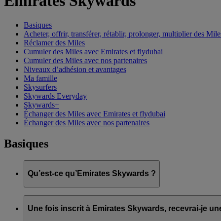
Emirates Skywards
Basiques
Acheter, offrir, transférer, rétablir, prolonger, multiplier des Mile
Réclamer des Miles
Cumuler des Miles avec Emirates et flydubai
Cumuler des Miles avec nos partenaires
Niveaux d’adhésion et avantages
Ma famille
Skysurfers
Skywards Everyday
Skywards+
Échanger des Miles avec Emirates et flydubai
Échanger des Miles avec nos partenaires
Basiques
Qu’est-ce qu’Emirates Skywards ?
Emirates Skywards est le programme de fidélité primé d’Emirate
Une fois inscrit à Emirates Skywards, recevrai-je u
Il offre à ses membres une gamme d’avantages et d’expériences