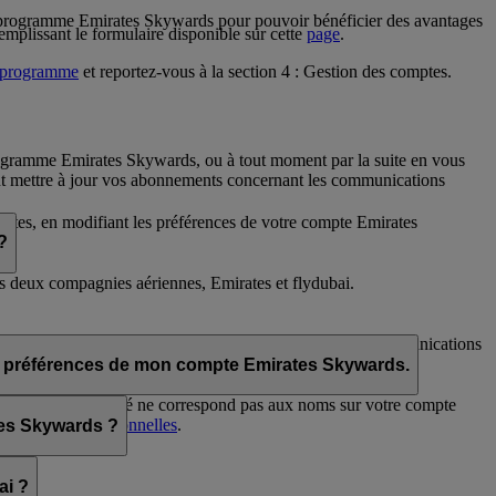
u programme Emirates Skywards pour pouvoir bénéficier des avantages
mplissant le formulaire disponible sur cette
page
.
 programme
et reportez-vous à la section 4 : Gestion des comptes.
rogramme Emirates Skywards, ou à tout moment par la suite en vous
 mettre à jour vos abonnements concernant les communications
rates, en modifiant les préférences de votre compte Emirates
?
es deux compagnies aériennes, Emirates et flydubai.
kywards et/ou flydubai. Vos préférences en matière de communications
s les préférences de mon compte Emirates Skywards.
ue vous avez indiqué ne correspond pas aux noms sur votre compte
s
Préférences personnelles
.
ates Skywards ?
ai ?