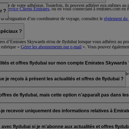
antage de votre adhésion. Toutefois, ils peuvent adhérer eux-mêmes a
 le
Service Clients Emirates
, ou en vous connectant à emirates.com en re
r ?
à la désignation d’un coordinateur de voyage, consultez le
règlement du
spéciaux ?
offres d’Emirates Skywards et/ou de flydubai lorsque vous adhérez au p
 rubrique «
Gérer les abonnements par e-mail
». Vous pouvez également
ien « Se désabonner » situé au bas des e-mails de flydubai et/ou d’Emi
 de chat en direct ou leur Service Clients.
ités et offres flydubai sur mon compte Emirates Skywards 
ydubai ; vous pouvez donc choisir de recevoir les actualités et offres d
 je reçois à présent les actualités et offres de flydubai ?
 choix de vous abonner aux actualités et offres d’Emirates, Emirates S
es offres de flydubai, mais cette option n’apparaît pas dan
 associée à plusieurs numéros de membre Emirates Skywards ou le nom q
irates Skywards et mettre à jour vos abonnements aux e-mails dans vo
is-je recevoir uniquement des informations relatives à Emir
ubai, y compris les promotions de flydubai et flydubai Holidays.
vec flydubai si je m’abonne aux actualités et offres flydub