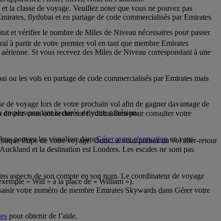
 et la classe de voyage. Veuillez noter que vous ne pouvez pas
irates, flydubai et en partage de code commercialisés par Emirates
ut et vérifier le nombre de Miles de Niveau nécessaires pour passer
al à partir de votre premier vol en tant que membre Emirates
 aérienne. Si vous recevez des Miles de Niveau correspondant à une
ai ou les vols en partage de code commercialisés par Emirates mais
asse de voyage lors de votre prochain vol afin de gagner davantage de
en plus pendant la durée de votre adhésion.
 devrez vous connecter sur flydubai.com pour consulter votre
Vous pouvez les visualiser dans
Gérer votre réservation
en vous
 chaque étape de votre voyage. Donc, si vous prenez un vol aller-retour
Auckland et la destination est Londres. Les escales ne sont pas
ins aspects de son compte en son nom. Le coordinateur de voyage
xemple « Will » à la place de « William »).
z saisir votre numéro de membre Emirates Skywards dans Gérer votre
tes
pour obtenir de l’aide.