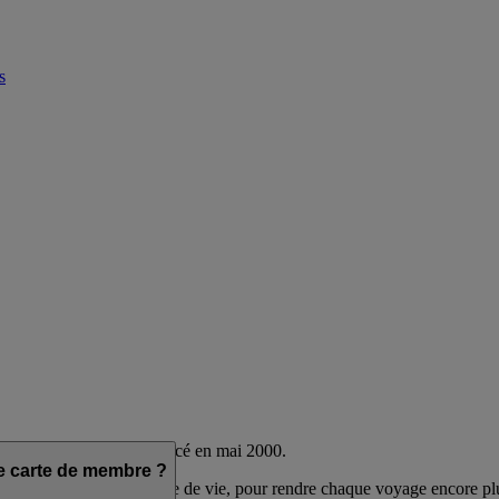
s
s Airline et flydubai, lancé en mai 2000.
ne carte de membre ?
 en fonction de leur mode de vie, pour rendre chaque voyage encore pl