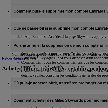
Nous partagerons votre nom et votre adresse e-mail avec flydub
confidentialité de flydubai
.
Comment puis-je supprimer mon compte Emirates S
Vous pouvez supprimer votre compte Emirates Skywards ou résil
Que se passe-t-il si je supprime mon compte Emira
Le site internet d’Emirates : Connectez-vous, accédez à v
L’App Emirates : Accédez à la page Skywards, appuyez sur 
compte.
Si vous décidez de supprimer votre compte Emirates Skywards ou 
Assistance en ligne
: Parlez à notre équipe, elle se fera un
Puis-je annuler la suppression de mon compte Emi
Miles Skywards et récompenses non utilisés : Tous vos Mil
deviendront nuls et non avenus. Ces Miles et récompense
Non, la suppression de votre compte Emirates Skywards est défi
Adhésion à Skywards+ : Si vous disposez d’un abonnement
Retour en haut
définitivement supprimés.
Comptes liés : Tous les comptes liés, tels que les comptes
compte Emirates Skywards.
Acheter, offrir, transférer, rétablir, prolon
Comptes Business Rewards : Les comptes Business Rewards 
détails, veuillez consulter les conditions générales du 
Où puis-je acheter, offrir, transférer, prolonger ou r
Pour acheter, offrir ou transférer des Miles Skywards, vous pou
Comment acheter des Miles Skywards pour moi-même
vous connecter sur emirates.com ; ou