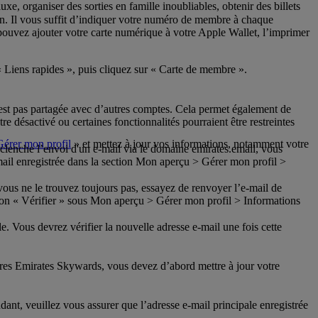
xe, organiser des sorties en famille inoubliables, obtenir des billets
n. Il vous suffit d’indiquer votre numéro de membre à chaque
pouvez ajouter votre carte numérique à votre Apple Wallet, l’imprimer
« Liens rapides », puis cliquez sur « Carte de membre ».
n’est pas partagée avec d’autres comptes. Cela permet également de
re désactivé ou certaines fonctionnalités pourraient être restreintes
Gérer mon profil
» et mettez à jour vos informations, notamment votre
éclenche l’envoi d'un e-mail via le domaine emirates.email, vous
mail enregistrée dans la section Mon aperçu > Gérer mon profil >
i vous ne le trouvez toujours pas, essayez de renvoyer l’e-mail de
on « Vérifier » sous Mon aperçu > Gérer mon profil > Informations
. Vous devrez vérifier la nouvelle adresse e-mail une fois cette
res Emirates Skywards, vous devez d’abord mettre à jour votre
ant, veuillez vous assurer que l’adresse e-mail principale enregistrée