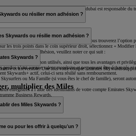
ai pour que vous receviez les newsletters. flydubai est responsable du
kywards ou résilier mon adhésion ?
ier votre adhésion à tout moment via :
tes Skywards ou résilie mon adhésion ?
otre profil et sélectionnez
Gérer mon compte
. Vous trouverez l’option 
les trois points dans le coin supérieur droit, sélectionnez « Modifier l
de résilier votre adhésion, veuillez noter ce qui suit :
 plaisir de vous aider.
rates Skywards ?
es et récompenses non utilisés, ainsi que tous les avantages et privilè
s perdus n’ont aucune valeur monétaire et ne peuvent être échangés ni
nitive et irréversible. Une fois votre compte Emirates Skywards suppri
 Skywards+ actif, celui-ci sera résilié sans remboursement.
 Skysurfers ou Ma Famille (si vous êtes le chef de famille), seront auto
ger, multiplier des Miles
enregistrés à l’aide des identifiants de votre compte Emirates Skyward
programme Business Rewards.
établir des Miles Skywards ?
vez :
 ou pour les offrir à quelqu’un ?