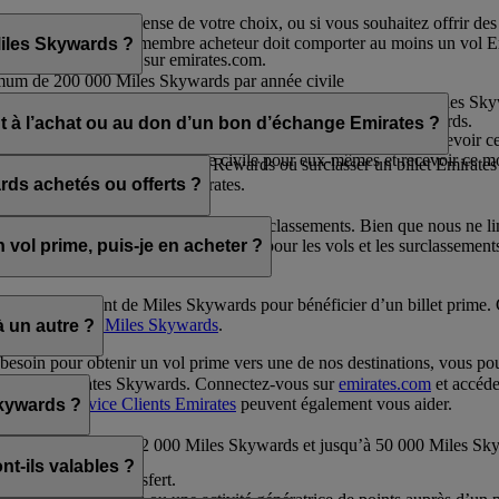
d’Emirates.
r obtenir la récompense de votre choix, ou si vous souhaitez offrir 
ge
. Le compte d’un membre acheteur doit comporter au moins un vol Emir
Miles Skywards ?
 en vous connectant sur emirates.com.
mum de 200 000 Miles Skywards par année civile
 de 100 000 Miles Skywards par année civile
offrir à quelqu’un par tranches de 1 000, à partir de 2 000 Miles Sk
ansaction, au prix de 30 USD par tranche de 1 000 Miles Skywards.
nt à l’achat ou au don d’un bon d’échange Emirates ?
00 000 Miles Skywards par année civile pour eux-mêmes et recevoir c
 000 Miles Skywards par année civile pour eux-mêmes et recevoir ce m
és pour réserver un vol Classic Rewards ou surclasser un billet Emirate
r des produits et services Emirates.
rds achetés ou offerts ?
tre des vols Classic Rewards et des surclassements. Bien que nous ne li
r le nombre de Miles Skywards requis pour les vols et les surclassement
vol prime, puis-je en acheter ?
 de suffisamment de Miles Skywards pour bénéficier d’un billet prime
age
Acheter des Miles Skywards
.
à un autre ?
besoin pour obtenir un vol prime vers une de nos destinations, vous po
e compte Emirates Skywards. Connectez-vous sur
emirates.com
et accéde
ates et le
Service Clients Emirates
peuvent également vous aider.
Skywards ?
s de 1 000, à partir de 2 000 Miles Skywards et jusqu’à 50 000 Miles 
t-ils valables ?
e au moment du transfert.