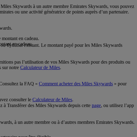
des Miles Skywards à un autre membre Emirates Skywards, vous pouvez
ates ou une activité génératrice de points auprès d’un partenaire.
ywards.
e montant en cadeau.
ontant en cadeau.
s ou flydubai existant. Le montant payé pour les Miles Skywards
mitions pas l’utilisation de vos Miles Skywards pour des produits ou
s sur notre
Calculateur de Miles
.
. Consultez la FAQ «
Comment acheter des Miles Skywards
» pour
uvez consulter le
Calculateur de Miles
.
z à Transférer des Miles Skywards depuis cette
page
, ou utilisez l’app
Skywards, à un autre membre ou à d’autres membres Emirates Skywards.