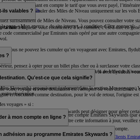
ywards, en prenant en compte le tarif que vous avez payé, l’itinéraire
d’Emirates Skywards
.
ue vous pouvez cumuler des Miles de Niveau uniquement sur les vols Em
ils valables ?
illez suffisamment de Miles de Niveau. Vous pouvez consulter votre stat
 la page « Mon aperçu » du site internet, à condition d’être connecté.
 prochain vol.
 la date à laquelle vous commencez à les cumuler, c’est-à-dire en génér
de code commercialisé par Emirates mais opéré par une autre compagnie
.
vol.
etés. Vous ne pouvez les cumuler qu’en voyageant avec Emirates, flydub
es ?
érieur, pensez à opter pour un billet plus cher ou à surclasser votre cl
ywards+
Premium, qui vous permet de gagner 20 % de Miles de Niveau 
voyages avec Emirates. Si vous avez réservé un vol avec flydubai, vous
destination. Qu'est-ce que cela signifie?
s Miles Skywards) apparaissent également dans la section Mes voyages. 
e votre voyage et votre destination est l'aéroport où vous atterrissez à
 votre réservation.
ine et Auckland comme destination, pour le vol de retour, l'origine est 
Mes voyages » si :
8 ans qu’un membre Emirates Skywards peut désigner pour gérer certa
ion ne correspond pas au nom sur votre compte Emirates Skywards (par e
er à mon compte en ligne ?
cié à votre réservation. Pour mettre cette information à jour, veuille
 ;
ligne à moins de lui transmettre les identifiants de votre compte.
mon adhésion au programme Emirates Skywards ?
ue à vos réservations à venir, merci d’appeler le
Service Clients Emira
 dans le cadre de son adhésion à Emirates Skywards.