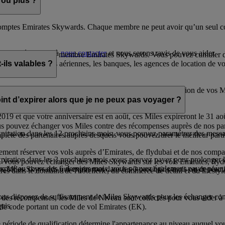
ou plus ?
comptes Emirates Skywards. Chaque membre ne peut avoir qu’un seul comp
er, n’hésitez pas à
nous contacter
et nous serons ravis de vous aider.
agnez en tant que membre Emirates Skywards. Vous pouvez cumuler de
is les compagnies aériennes, les banques, les agences de location de voit
ils valables ?
 la date d’obtention. Pendant l’année calendaire d’expiration de vos Mi
nt d’expirer alors que je ne peux pas voyager ?
19 et que votre anniversaire est en août, ces Miles expireront le 31 ao
s pouvez échanger vos Miles contre des récompenses auprès de nos parte
xpiration dans les 12 prochains mois, vous pouvez paramétrer des mess
plète des partenaires auprès desquels vous pouvez tirer le meilleur par
ent réserver vos vols auprès d’Emirates, de flydubai et de nos compagn
piration dans les 3 prochains mois, vous pouvez payer pour prolonger le
 Vous pouvez échanger des Miles Skywards sur les vols Emirates, flyd
expiré au cours des 6 derniers mois, vous pouvez également payer pour r
vos Miles Skywards qui expireront dans les 3 prochains mois ou de réact
s dans le domaine de l'hôtellerie, du commerce de détail et du lifestyl
ous disposez de suffisamment de Miles Skywards pour les échanger contre
r des récompenses, les Miles de Niveau sont collectés pour vous aider 
uis.
 de code portant un code de vol Emirates (EK).
ériode de qualification détermine l'appartenance au niveau auquel vou