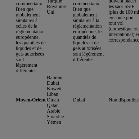
Turquie
doivent placer
commerciaux.
commerciaux.
Royaume-
les sacs SSIE
Bien que
Bien que
Uni
(plus de 100 ml
globalement
globalement
en soute pour
similaires à
similaires à la
tout vol
celles de la
réglementation
(domestique ou
réglementation
européenne, les
international) e
européenne,
quantités de
correspondance
les quantités de
liquides et de
liquides et de
gels autorisées
gels autorisées
sont légèrement
sont
différentes.
légèrement
différentes.
Bahreïn
Dubai
Koweït
Liban
Moyen-Orient
Oman
Dubai
Non disponible
Qatar
Arabie
Saoudite
Yémen