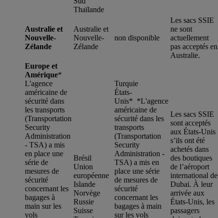
Sud
Thaïlande
Les sacs SSIE
Australie et
Australie et
ne sont
Nouvelle-
Nouvelle-
non disponible
actuellement
Zélande
Zélande
pas acceptés en
Australie.
Europe et
Amérique
*
L'agence
Turquie
américaine de
États-
sécurité dans
Unis* *
L'agence
les transports
américaine de
Les sacs SSIE
(Transportation
sécurité dans les
sont acceptés
Security
transports
aux États-Unis
Administration
(Transportation
s’ils ont été
- TSA) a mis
Security
achetés dans
en place une
Administration -
Brésil
des boutiques
série de
TSA) a mis en
Union
de l’aéroport
mesures de
place une série
européenne
international de
sécurité
de mesures de
Islande
Dubai. À leur
concernant les
sécurité
Norvège
arrivée aux
bagages à
concernant les
Russie
États-Unis, les
main sur les
bagages à main
Suisse
passagers
vols
sur les vols