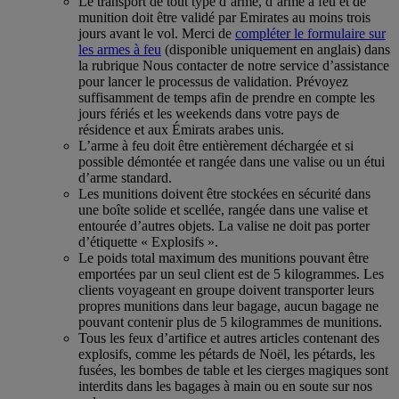
Le transport de tout type d’arme, d’arme à feu et de
munition doit être validé par Emirates au moins trois
jours avant le vol. Merci de
compléter le formulaire sur
les armes à feu
(disponible uniquement en anglais) dans
la rubrique Nous contacter de notre service d’assistance
pour lancer le processus de validation. Prévoyez
suffisamment de temps afin de prendre en compte les
jours fériés et les weekends dans votre pays de
résidence et aux Émirats arabes unis.
L’arme à feu doit être entièrement déchargée et si
possible démontée et rangée dans une valise ou un étui
d’arme standard.
Les munitions doivent être stockées en sécurité dans
une boîte solide et scellée, rangée dans une valise et
entourée d’autres objets. La valise ne doit pas porter
d’étiquette « Explosifs ».
Le poids total maximum des munitions pouvant être
emportées par un seul client est de 5 kilogrammes. Les
clients voyageant en groupe doivent transporter leurs
propres munitions dans leur bagage, aucun bagage ne
pouvant contenir plus de 5 kilogrammes de munitions.
Tous les feux d’artifice et autres articles contenant des
explosifs, comme les pétards de Noël, les pétards, les
fusées, les bombes de table et les cierges magiques sont
interdits dans les bagages à main ou en soute sur nos