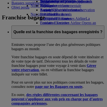
Boissons
Divertissements pour les enfants
La durabilité en pratique
Se connecter à Emirates Skywards
Téléphone portable et l'application
Bagages supplémentaires
Notre flotte
Jouets pour enfants
Politique environnementale
Skywards+
Emirates
Objet perdu
Boeing 777
Activités pour les enfants
Rapports environnementaux
Annuler ou modifier une réservation
Nos communautés
L’A380 d’Emirates
Perturbations de vols
Franchise bagage
L’A350 d’Emirates
La Fondation Emirates Airline
À propos d’Emirates
La
Emirates Executive
Fondation Emirates Airline Opens an
Plan des sièges
external link in a new tab
Parrainages
Quelle est la franchise des bagages enregistrés ?
Emirates vous propose l’une des plus généreuses politiques
bagages au monde.
Votre franchise bagages en soute dépend de votre itinéraire et
de votre type de tarif. Découvrez tous les détails de votre
franchise bagages pour votre voyage à venir dans
Gérer
votre réservation
, ou en vérifiant la franchise bagages
indiquée sur votre billet.
Pour en savoir plus sur nos politiques concernant les bagages,
consultez notre
page sur les Bagages en soute
.
En outre,
des règles différentes concernant les bagages
peuvent s’appliquer aux vols pris en charge par d’autres
compagnies aériennes
.