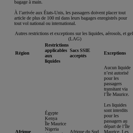
bagage à main.
À l’arrivée aux États-Unis, les passagers doivent placer tout
article de plus de 100 ml dans leurs bagages enregistrés pour
tout vol national ou international.
Autres restrictions et exceptions sur les liquides, aérosols, et ge
(LAG)
Restrictions
applicables
Sacs SSIE
Région
Exceptions
aux
acceptés
liquides
Aucun liquide
n’est autorisé
pour les
passagers
transitant via
l’Île Maurice.
Les liquides
sont interdits
Égypte
pour les
Kenya
passagers au
Île Maurice
départ de l’Île
Nigeria
Afrique
Afrique du Sud
Maurice. Les