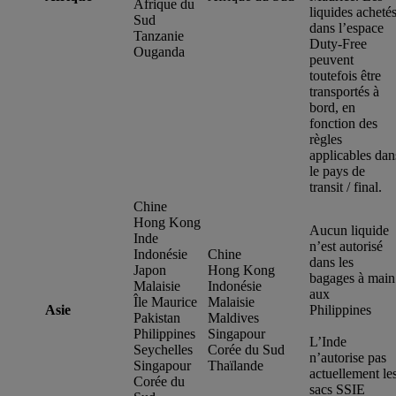
Afrique du
liquides acheté
Sud
dans l’espace
Tanzanie
Duty-Free
Ouganda
peuvent
toutefois être
transportés à
bord, en
fonction des
règles
applicables dan
le pays de
transit / final.
Chine
Hong Kong
Aucun liquide
Inde
n’est autorisé
Indonésie
Chine
dans les
Japon
Hong Kong
bagages à main
Malaisie
Indonésie
aux
Île Maurice
Malaisie
Asie
Philippines
Pakistan
Maldives
Philippines
Singapour
L’Inde
Seychelles
Corée du Sud
n’autorise pas
Singapour
Thaïlande
actuellement le
Corée du
sacs SSIE