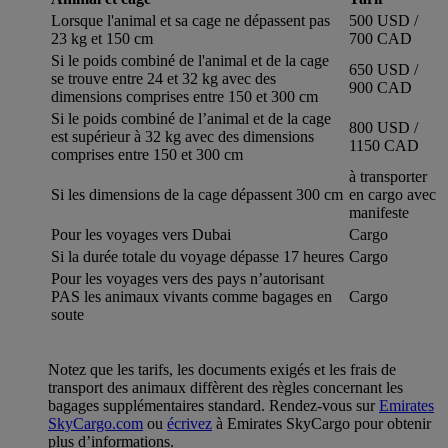
Lorsque l'animal et sa cage ne dépassent pas
500 USD /
23 kg et 150 cm
700 CAD
Si le poids combiné de l'animal et de la cage
650 USD /
se trouve entre 24 et 32 kg avec des
900 CAD
dimensions comprises entre 150 et 300 cm
Si le poids combiné de l’animal et de la cage
800 USD /
est supérieur à 32 kg avec des dimensions
1150 CAD
comprises entre 150 et 300 cm
à transporter
Si les dimensions de la cage dépassent 300 cm
en cargo avec
manifeste
Pour les voyages vers Dubai
Cargo
Si la durée totale du voyage dépasse 17 heures
Cargo
Pour les voyages vers des pays n’autorisant
PAS les animaux vivants comme bagages en
Cargo
soute
Notez que les tarifs, les documents exigés et les frais de
transport des animaux diffèrent des règles concernant les
bagages supplémentaires standard. Rendez-vous sur
Emirates
SkyCargo.com
ou
écrivez
à Emirates SkyCargo pour obtenir
plus d’informations.