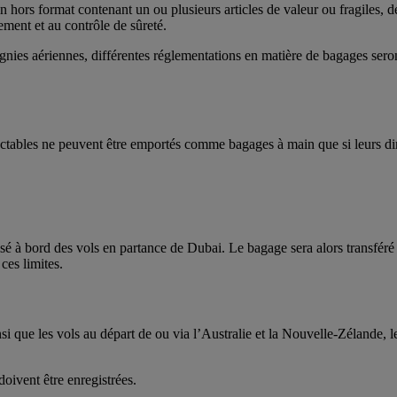
 hors format contenant un ou plusieurs articles de valeur ou fragiles, d
ement et au contrôle de sûreté.
gnies aériennes, différentes réglementations en matière de bagages seron
ractables ne peuvent être emportés comme bagages à main que si leurs di
risé à bord des vols en partance de Dubai. Le bagage sera alors transfér
ces limites.
insi que les vols au départ de ou via l’Australie et la Nouvelle-Zélande,
oivent être enregistrées.