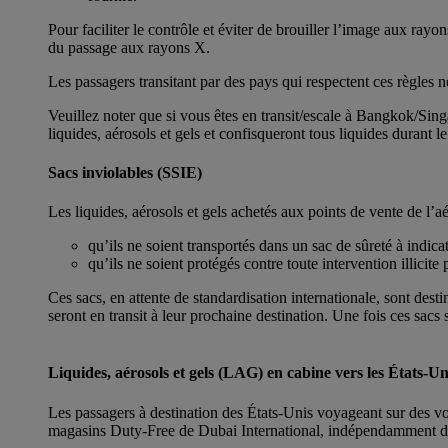
Pour faciliter le contrôle et éviter de brouiller l’image aux ray
du passage aux rayons X.
Les passagers transitant par des pays qui respectent ces règles 
Veuillez noter que si vous êtes en transit/escale à Bangkok/S
liquides, aérosols et gels et confisqueront tous liquides durant le 
Sacs inviolables (SSIE)
Les liquides, aérosols et gels achetés aux points de vente de l’
qu’ils ne soient transportés dans un sac de sûreté à indica
qu’ils ne soient protégés contre toute intervention illici
Ces sacs, en attente de standardisation internationale, sont dest
seront en transit à leur prochaine destination. Une fois ces sacs 
Liquides, aérosols et gels (LAG) en cabine vers les États-Un
Les passagers à destination des États-Unis voyageant sur des vol
magasins Duty-Free de Dubai International, indépendamment de 