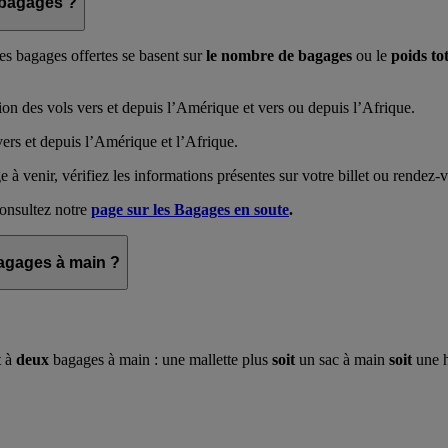
 bagages ?
es bagages offertes se basent sur
le nombre de bagages
ou le
poids to
ption des vols vers et depuis l’Amérique et vers ou depuis l’Afrique.
vers et depuis l’Amérique et l’Afrique.
 à venir, vérifiez les informations présentes sur votre billet ou rendez
consultez notre
page sur les Bagages en soute
.
bagages à main ?
t à
deux
bagages à main : une mallette plus
soit
un sac à main
soit
une h