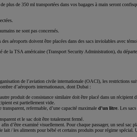
nts de plus de 350 ml transportées dans vos bagages à main seront confi
ectées.
 humains ne sont pas concernés.
es aéroports doivent être placées dans des sacs inviolables avec témoin d
é de la TSA américaine (Transport Security Administration), du départemen
ation de l’aviation civile internationale (OACI), les restrictions suiv
nombre d’aéroports internationaux, dont Dubai :
 autre produit de consistance similaire doit être placé dans un récipient 
ipient est partiellement vide.
ue transparent, refermable, d’une capacité maximale
d’un litre
. Les sacs
nsparent et le sac doit être totalement fermé.
é, afin d’être examiné visuellement. Pour chaque passager, un seul sac pl
lait / les aliments pour bébé et certains produits pour régime spécial. 