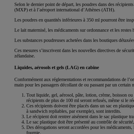
Selon le dernier point de départ, les poudres dans des récipie
(MXP) et à l’aéroport international d’Athènes (ATH).
Les poudres en quantités inférieures à 350 ml pourront être insp
Le lait maternisé, les médicaments sur ordonnance et les restes
Les substances poudreuses achetées dans les boutiques détaxées d
Ces mesures s’inscrivent dans les nouvelles directives de sécurit
zélandaise.
Liquides, aérosols et gels (LAG) en cabine
Conformément aux réglementations et recommandations de l’organis
main pour les passagers décollant de ou passant par un certain 
Tout liquide, gel, aérosol, pâte, lotion, crème, boisson ou
récipients de plus de 100 ml seront refusés, même si le réc
Ces récipients doivent être placés dans un sac en plastiq
à sandwich repliables, par exemple), sont interdits.
Le récipient doit rentrer aisément dans le sac plastique tra
Le sac plastique doit être présenté au contrôle de sécurit
Des dérogations seront accordées pour les médicaments, le 
fournie.