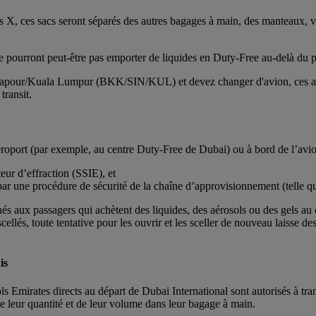
ons X, ces sacs seront séparés des autres bagages à main, des manteaux, v
ne pourront peut-être pas emporter de liquides en Duty-Free au-delà du po
ingapour/Kuala Lumpur (BKK/SIN/KUL) et devez changer d'avion, ces aér
transit.
aéroport (par exemple, au centre Duty-Free de Dubai) ou à bord de l’avion
teur d’effraction (SSIE), et
te par une procédure de sécurité de la chaîne d’approvisionnement (telle q
inés aux passagers qui achètent des liquides, des aérosols ou des gels au
scellés, toute tentative pour les ouvrir et les sceller de nouveau laisse d
is
s Emirates directs au départ de Dubai International sont autorisés à tran
leur quantité et de leur volume dans leur bagage à main.