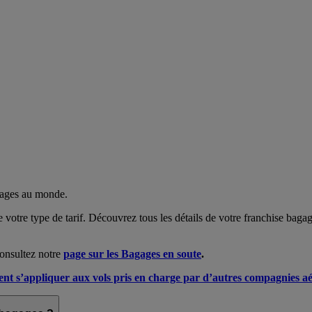
gages au monde.
e votre type de tarif. Découvrez tous les détails de votre franchise bag
consultez notre
page sur les Bagages en soute
.
vent s’appliquer aux vols pris en charge par d’autres compagnies a