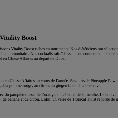
 Vitality Boost
ssons Vitality Boost riches en nutriments. Nos diététiciens ont sélecti
tème immunitaire. Nos cocktails rafraîchissants ne contiennent ni sucre a
t en Classe Affaires au départ de Dubai.
ou en Classe Affaires au cours de l’année. Savourez le Pineapple Powe
co, à la pomme rouge, au citron, au gingembre et à la betterave.
ec du pamplemousse, de l’orange, du céleri et de la menthe. Le Guava Z
de banane et de citron. Enfin, un verre de Tropical Twist regorge de nu