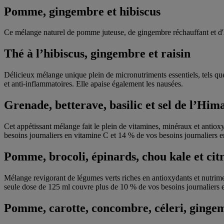
Pomme, gingembre et hibiscus
Ce mélange naturel de pomme juteuse, de gingembre réchauffant et d'h
Thé à l’hibiscus, gingembre et raisin
Délicieux mélange unique plein de micronutriments essentiels, tels que
et anti-inflammatoires. Elle apaise également les nausées.
Grenade, betterave, basilic et sel de l’Him
Cet appétissant mélange fait le plein de vitamines, minéraux et antiox
besoins journaliers en vitamine C et 14 % de vos besoins journaliers en
Pomme, brocoli, épinards, chou kale et cit
Mélange revigorant de légumes verts riches en antioxydants et nutriment
seule dose de 125 ml couvre plus de 10 % de vos besoins journaliers en 
Pomme, carotte, concombre, céleri, gingem