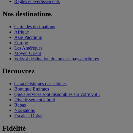
Règles et avertissements
Nos destinations
Carte des destinations
Afrique
Asie-Pacifique
Europe
Les Amériques
Moyen-Orient
Volez à destination de tous les pays/territoires
Découvrez
Caractéristiques des cabines
Boutique Emirates
Quels services sont disponibles sur votre vol ?
Divertissement à bord
Repas
Nos salons
Escale à Dubai
Fidélité