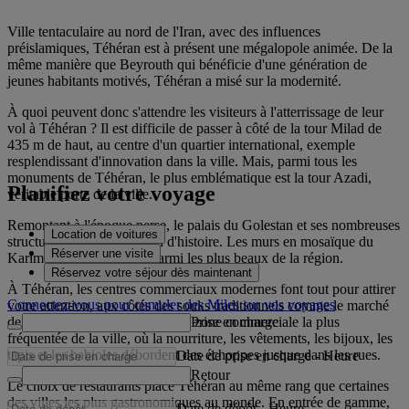
Ville tentaculaire au nord de l'Iran, avec des influences
préislamiques, Téhéran est à présent une mégalopole animée. De la
même manière que Beyrouth qui bénéficie d'une génération de
jeunes habitants motivés, Téhéran a misé sur la modernité.
À quoi peuvent donc s'attendre les visiteurs à l'atterrissage de leur
vol à Téhéran ? Il est difficile de passer à côté de la tour Milad de
435 m de haut, au centre d'un quartier international, exemple
resplendissant d'innovation dans la ville. Mais, parmi tous les
monuments de Téhéran, le plus emblématique est la tour Azadi,
Planifiez votre voyage
véritable porte de la ville.
Remontant à l'époque perse, le palais du Golestan et ses nombreuses
Location de voitures
structures offrent une leçon d'histoire. Les murs en mosaïque du
Réserver une visite
Karim Khani Nook sont parmi les plus beaux de la région.
Réservez votre séjour dès maintenant
À Téhéran, les centres commerciaux modernes font tout pour attirer
Connectez-vous pour cumuler des Miles sur vos voyages
votre attention, aux côtés des souks traditionnels comme le marché
Prise en charge
de Tajrish. Le grand bazar est la zone commerciale la plus
fréquentée de la ville, où la nourriture, les vêtements, les bijoux, les
tapis et les babioles débordent des échoppes jusque dans les rues.
Date de prise en charge
-
Heure
Retour
Le choix de restaurants place Téhéran au même rang que certaines
des villes les plus gastronomiques au monde. En entrée de gamme,
Date de dépôt
-
Heure