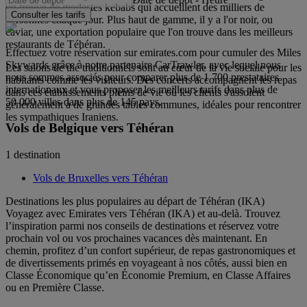
on trouve de modestes kebabs qui accueillent des milliers de
Consulter les tarifs
personnes chaque jour. Plus haut de gamme, il y a l'or noir, ou
caviar, une exportation populaire que l'on trouve dans les meilleurs
restaurants de Téhéran.
Effectuez votre réservation sur emirates.com pour cumuler des Miles
Skywards grâce à notre partenaire CarTrawler, avec lequel nous
Les salons de thé traditionnels sont au cœur de la vie sociale pour les
nous sommes associés pour comparer plus de 1 700 prestataires
habitants comme les visiteurs. Des concerts accompagnent les repas
internationaux et vous proposer les meilleurs tarifs dans plus de
dans ces établissements pleins de vie où les clients s'assoient
50 000 villes dans plus de 145 pays.
généralement à de grandes tables communes, idéales pour rencontrer
les sympathiques Iraniens.
Vols de Belgique vers Téhéran
1 destination
Vols de Bruxelles vers Téhéran
Destinations les plus populaires au départ de Téhéran (IKA)
Voyagez avec Emirates vers Téhéran (IKA) et au-delà. Trouvez
l’inspiration parmi nos conseils de destinations et réservez votre
prochain vol ou vos prochaines vacances dès maintenant. En
chemin, profitez d’un confort supérieur, de repas gastronomiques et
de divertissements primés en voyageant à nos côtés, aussi bien en
Classe Économique qu’en Économie Premium, en Classe Affaires
ou en Première Classe.