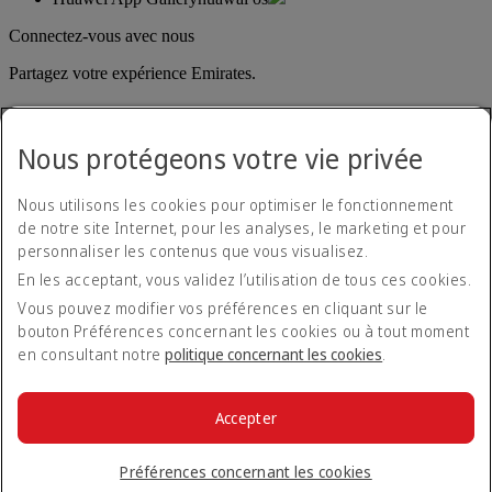
Connectez-vous avec nous
Partagez votre expérience Emirates.
Nous protégeons votre vie privée
Nous utilisons les cookies pour optimiser le fonctionnement
de notre site Internet, pour les analyses, le marketing et pour
personnaliser les contenus que vous visualisez.
Déclaration d'accessibilité
En les acceptant, vous validez l’utilisation de tous ces cookies.
Nous contacter
Politique de confidentialité
Vous pouvez modifier vos préférences en cliquant sur le
Conditions générales
bouton Préférences concernant les cookies ou à tout moment
Politique en matière de cookies
en consultant notre
politique concernant les cookies
.
Cyber-sécurité
Déclaration de transparence vis-à-vis de la loi sur l’esclavage
moderne
Accepter
Plan du site
© 2026 The Emirates Group. Tous droits réservés.
Préférences concernant les cookies