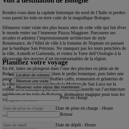
Vols à destination de Bologne
Rendez-vous dans la capitale historique du nord de l’Italie et perdez-
vous parmi les toits en terre cuite de la magnifique Bologne.
Démarrez votre visite des plus beaux sites de cette ville qui fait rêver
le monde entier sur l’immense Piazza Maggiore. Parcourez ses
arcades et admirez l’impressionnante architecture de style
Renaissance, de l’hôtel de ville à la fontaine de Neptune en passant
par la basilique San Petronio. Ne manquez pas les tours penchées de
la ville, Asinelli et Garisenda, et visitez la Torre dell’Orologio à la
découverte des œuvres d’art incontournables de la région.
Planifiez votre voyage
En été, faites un plongeon dans l’une des piscines en plein air de
Bologne et promenez-vous dans le jardin botanique, puis faites une
Location de voitures
pause dans l’un des innombrables cafés, restaurants et gelaterias de
Réserver une visite
la ville. Montez au sanctuaire de la Madone de San Luca sur la
Réservez votre séjour dès maintenant
colline de la basilique pour une vue exceptionnelle sur l’architecture
médiévale et les toits de Bologne, destination magique pour tous les
Prise en charge
voyageurs en Italie.
Date de prise en charge
-
Heure
Retour
Date de dépôt
-
Heure