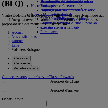
(BLQ)
Boissons
Divertissements pour les enfants
La durabilité en pratique
Se connecter à Emirates Skywards
Téléphone portable et l'application
Notre flotte
Jouets pour enfants
Politique environnementale
Skywards+
Emirates
Boeing 777
Activités pour les enfants
Rapports environnementaux
Annuler ou modifier une réservation
Nos communautés
L’A380 d’Emirates
Perturbations de vols
Visitez Bologne et découvrez une ville universitaire dynamique qui
L’A350 d’Emirates
La Fondation Emirates Airline
À propos d’Emirates
La
a de l’énergie à revendre, abritant des merveilles architecturales et
Emirates Executive
Fondation Emirates Airline Opens an
proposant une des meilleures cuisines d’Italie.
Plan des sièges
external link in a new tab
Parrainages
Accueil
Nos destinations
Europe
Italie
Vols vers Bologne
Aller-retour
Aller simple
Multi-destinations
Connectez-vous pour réserver Classic Rewards
Aéroport de départ
Aéroport d’arrivée
Départ
Retour