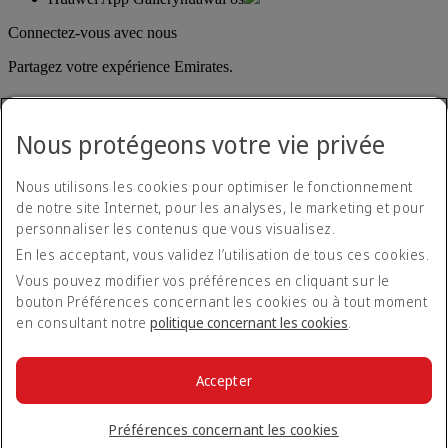
Connectez-vous avec nous
Partagez votre expérience Emirates.
Nous protégeons votre vie privée
Nous utilisons les cookies pour optimiser le fonctionnement
de notre site Internet, pour les analyses, le marketing et pour
personnaliser les contenus que vous visualisez.
Déclaration d'accessibilité
En les acceptant, vous validez l’utilisation de tous ces cookies.
Nous contacter
Politique de confidentialité
Vous pouvez modifier vos préférences en cliquant sur le
Conditions générales
bouton Préférences concernant les cookies ou à tout moment
Politique en matière de cookies
en consultant notre
politique concernant les cookies
.
Cyber-sécurité
Déclaration de transparence vis-à-vis de la loi sur l’esclavage
moderne
Accepter
Plan du site
© 2026 The Emirates Group. Tous droits réservés.
Préférences concernant les cookies