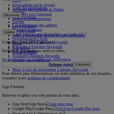
Santé
Informations sur le voyage
Carte des destinations
Aéroport international de Dubai
Afrique
Depuis et vers l’aéroport
Découvrez
Asie-Pacifique
Règles et avertissements
Europe
Caractéristiques des cabines
Les Amériques
Boutique Emirates
Moyen-Orient
Fidélité
Quels services sont disponibles sur votre vol ?
Volez à destination de tous les pays/territoires
Divertissement à bord
S’abonner à nos offres spéciales
Se connecter à Emirates Skywards
Repas
S’inscrire à Emirates Skywards
Nos salons
Profitez de nos meilleurs tarifs et offres.
Nos partenaires
Escale à Dubai
Avantages Business Rewards
Se désabonner ou modifier vos préférences
Inscrire votre entreprise
Adresse e-mail
S’abonner
Règles du programme Emirates Skywards
Mises à jour du programme Emirates Skywards
Pour obtenir plus d'informations sur notre utilisation de vos données,
consultez notre
politique de confidentialité
.
App Emirates
Réservez et gérez vos vols partout où vous allez.
App Store
App Store
Google Play
Google Play
Huawei App Gallery
huawai os