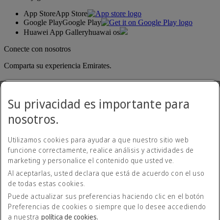
App Store
App Store
Google Play
Google Play
Huawei App Gallery
huawai os
Conecte con nosotros
Comparta su experiencia Emirates.
Su privacidad es importante para
nosotros.
Utilizamos cookies para ayudar a que nuestro sitio web
funcione correctamente, realice análisis y actividades de
Emirates, domicilio legal: Rodríguez Peña 694, Piso 10, Ciudad
marketing y personalice el contenido que usted ve.
Autónoma de Buenos Aires
Al aceptarlas, usted declara que está de acuerdo con el uso
Declaración de accesibilidad
de todas estas cookies.
Contacte con nosotros
Política de privacidad
Puede actualizar sus preferencias haciendo clic en el botón
Condiciones generales
Preferencias de cookies o siempre que lo desee accediendo
Política de cookies
a nuestra
política de cookies.