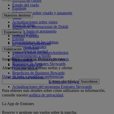
Servicio de chófer
Estado del vuelo
Equipaje
Información sobre visado y pasaporte
Nuestros destinos
Salud
Actualizaciones sobre viajes
Mapa de rutas
Aeropuerto Internacional de Dubái
África
Desde y hasta el aeropuerto
Experiencia
Asia y Pacífico
Normas y avisos
Europa
Características de las cabinas
El continente americano
Comprar en Emirates
Oriente Próximo
Fidelización
¿Qué ofrece su vuelo?
Vuelos a todos los países/territorios
Entretenimiento a bordo
Suscribirse a nuestras ofertas especiales
Inicie sesión en Emirates Skywards
Gastronomía
Regístrese en Emirates Skywards
Nuestras salas VIP
Ahorre con nuestras últimas tarifas y ofertas
Nuestros socios
Beneficios de Business Rewards
Darse de baja o modificar preferencias
Inscriba su empresa
Correo electrónico
Suscribirse
Normativa del programa Emirates Skywards
Actualizaciones del programa Emirates Skywards
Para obtener más detalles sobre cómo utilizamos su información,
consulte nuestra
política de privacidad
.
La App de Emirates
Reserve y gestione sus vuelos sobre la marcha.