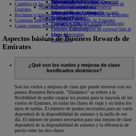
Opens an external link in a new tab
Bebidas
Diversión para los niños
Sostenibilidad en las operaciones
Skywards Rail
Móvil y app de Emirates
Cambios en las cuentas antiguas de Business Rewards de
Nuestra flota
Juguetes infantiles
Política medioambiental
Calculadora de millas
Cancelar o cambiar una reserva
Emirates
Boeing 777
Actividades para niños
Informes medioambientales
Inicie sesión en Emirates Skywards
Alteraciones en los viajes
Reclamar o transferir puntos Business Rewards de Emirates
Nuestras comunidades
A380 de Emirates
Skywards+
Acerca de Emirates
Gestionar una cuenta Business Rewards de Emirates
Emirates A350
Fundación Emirates Airline
Fundación
Gastar puntos Business Rewards de Emirates
Emirates Executive
Emirates Airline Opens an external link in
Mapa de asientos
a new tab
Aspectos básicos de Business Rewards de
Patrocinios
Emirates
¿Qué son los vuelos y mejoras de clase
bonificados dinámicos?
Son los vuelos y mejoras de clase que puede reservar con sus
puntos Business Rewards. "Dinámico" se refiere a la
flexibilidad de poder canjear los puntos para la mayoría de los
vuelos de Emirates, en todas las clases de viaje y en todos los
tipos de tarifas. El número de puntos necesarios para un vuelo
dependerá de la disponibilidad de asientos y la tarifa de ese
día. El número de puntos necesarios para una mejora de clase
dependerá de la disponibilidad de asientos y la diferencia de
precio entre las dos clases.