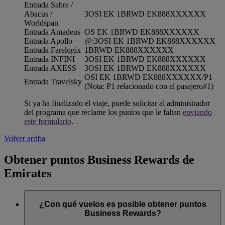
Entrada Sabre /
Abacus /
3OSI EK 1BRWD EK888XXXXXX
Worldspan
Entrada Amadeus
OS EK 1BRWD EK888XXXXXX
Entrada Apollo
@:3OSI EK 1BRWD EK888XXXXXX
Entrada Farelogix
1BRWD EK888XXXXXX
Entrada INFINI
3OSI EK 1BRWD EK888XXXXXX
Entrada AXESS
3OSI EK 1BRWD EK888XXXXXX
OSI EK 1BRWD EK888XXXXXX/P1
Entrada Travelsky
(Nota: P1 relacionado con el pasajero#1)
Si ya ha finalizado el viaje, puede solicitar al administrador
del programa que reclame los puntos que le faltan
enviando
este formulario
.
Volver arriba
Obtener puntos Business Rewards de
Emirates
¿Con qué vuelos es posible obtener puntos
Business Rewards?