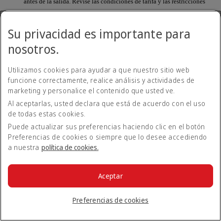
antes de la salida. Revise las condiciones de tarifa y las restricciones
aplicables en www.emirates.com durante la reserva.
Su privacidad es importante para
¿Debo realizar la mejora de clase para todos los
nosotros.
pasajeros de una reserva o puedo mejorar la
clase de uno solo?
Utilizamos cookies para ayudar a que nuestro sitio web
funcione correctamente, realice análisis y actividades de
Tendrá que mejorar la clase de todos los pasajeros de la
marketing y personalice el contenido que usted ve.
reserva.
Al aceptarlas, usted declara que está de acuerdo con el uso
de todas estas cookies.
¿Cómo puedo saber cuántos puntos necesito
Puede actualizar sus preferencias haciendo clic en el botón
para mejorar la clase de un vuelo?
Preferencias de cookies o siempre que lo desee accediendo
a nuestra
política de cookies.
El número de puntos necesarios para mejorar la clase de un
vuelo canjeado por puntos dependerá de la disponibilidad de
asientos y la diferencia de precio entre las dos clases. El
Aceptar
número de puntos que necesita para mejorar la clase de un
viaje en particular se mostrará en la página de la reserva
cuando acceda a su cuenta Business Rewards de Emirates.
Preferencias de cookies