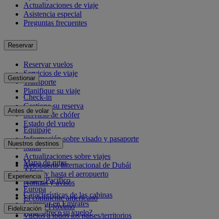
Actualizaciones de viaje
Asistencia especial
Preguntas frecuentes
Reservar
Reservar vuelos
Servicios de viaje
Gestionar
Transporte
Planifique su viaje
Check-in
Gestione su reserva
Antes de volar
Servicio de chófer
Estado del vuelo
Equipaje
Información sobre visado y pasaporte
Nuestros destinos
Salud
Actualizaciones sobre viajes
Mapa de rutas
Aeropuerto Internacional de Dubái
África
Desde y hasta el aeropuerto
Experiencia
Asia y Pacífico
Normas y avisos
Europa
Características de las cabinas
El continente americano
Comprar en Emirates
Oriente Próximo
Fidelización
¿Qué ofrece su vuelo?
Vuelos a todos los países/territorios