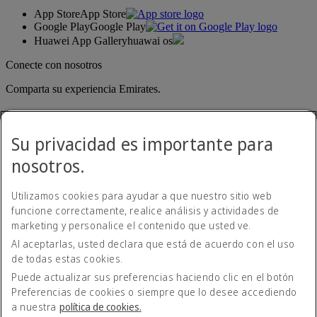
App Store
App Store
Google Play
Google Play
Huawei App Gallery
huawai os
Conecte con nosotros
Comparta su experiencia Emirates.
Su privacidad es importante para
nosotros.
Utilizamos cookies para ayudar a que nuestro sitio web
funcione correctamente, realice análisis y actividades de
Emirates, domicilio legal: Rodríguez Peña 694, Piso 10, Ciudad
marketing y personalice el contenido que usted ve.
Autónoma de Buenos Aires
Al aceptarlas, usted declara que está de acuerdo con el uso
Declaración de accesibilidad
de todas estas cookies.
Contacte con nosotros
Política de privacidad
Puede actualizar sus preferencias haciendo clic en el botón
Condiciones generales
Preferencias de cookies o siempre que lo desee accediendo
Política de cookies
a nuestra
política de cookies.
Ciberseguridad