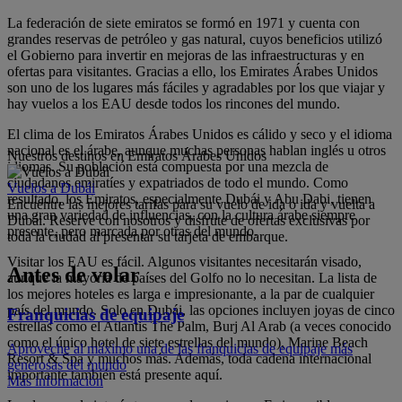
La federación de siete emiratos se formó en 1971 y cuenta con
grandes reservas de petróleo y gas natural, cuyos beneficios utilizó
el Gobierno para invertir en mejoras de las infraestructuras y en
ofertas para visitantes. Gracias a ello, los Emirates Árabes Unidos
son uno de los lugares más fáciles y agradables por los que viajar y
hay vuelos a los EAU desde todos los rincones del mundo.
El clima de los Emiratos Árabes Unidos es cálido y seco y el idioma
nacional es el árabe, aunque muchas personas hablan inglés u otros
Nuestros destinos en Emiratos Árabes Unidos
idiomas. Su población está compuesta por una mezcla de
ciudadanos emiratíes y expatriados de todo el mundo. Como
Vuelos a Dubái
resultado, los Emiratos, especialmente Dubái y Abu Dabi, tienen
Encuentre las mejores tarifas para su vuelo de ida o ida y vuelta a
una gran variedad de influencias, con la cultura árabe siempre
Dubái. Reserve con nosotros y disfrute de ofertas exclusivas por
presente, pero marcada por otras del mundo.
toda la ciudad al presentar su tarjeta de embarque.
Visitar los EAU es fácil. Algunos visitantes necesitarán visado,
Antes de volar
aunque la mayoría de países del Golfo no lo necesitan. La lista de
los mejores hoteles es larga e impresionante, a la par de cualquier
país del mundo. Solo en Dubái, las opciones incluyen joyas de cinco
Franquicias de equipaje
estrellas como el Atlantis The Palm, Burj Al Arab (a veces conocido
como el único hotel de siete estrellas del mundo), Marine Beach
Aproveche al máximo una de las franquicias de equipaje más
Resort & Spa y muchos más. Además, toda cadena internacional
generosas del mundo
importante también está presente aquí.
Más información