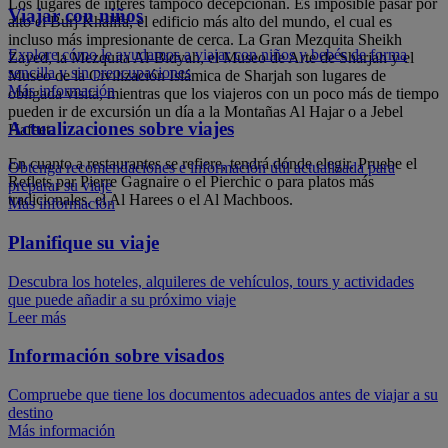
Los lugares de interés tampoco decepcionan. Es imposible pasar por
Viajar con niños
alto el Burj Khalifa, el edificio más alto del mundo, el cual es
incluso más impresionante de cerca. La Gran Mezquita Sheikh
Explore cómo le ayudamos a viajar con niños y bebés de forma
Zayed, la Mezquita Al-Bidyah, el Museo de Arte de Sharjah y el
sencilla y sin preocupaciones
Museo de la Civilización Islámica de Sharjah son lugares de
Más información
obligada visita, mientras que los viajeros con un poco más de tiempo
pueden ir de excursión un día a la Montañas Al Hajar o a Jebel
Actualizaciones sobre viajes
Hafeet.
En cuanto a restaurantes se refiere, tendrá dónde elegir. Pruebe el
Obtenga recomendaciones e información útil actualizada para
Reflets par Pierre Gagnaire o el Pierchic o para platos más
preparar su viaje
tradicionales, el Al Harees o el Al Machboos.
Más información
Planifique su viaje
Descubra los hoteles, alquileres de vehículos, tours y actividades
que puede añadir a su próximo viaje
Leer más
Información sobre visados
Compruebe que tiene los documentos adecuados antes de viajar a su
destino
Más información