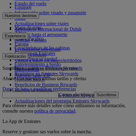
Estado del vuelo
Equipaje
Información sobre visado y pasaporte
Nuestros destinos
Salud
Actualizaciones sobre viajes
Mapa de rutas
Aeropuerto Internacional de Dubái
África
Desde y hasta el aeropuerto
Experiencia
Asia y Pacífico
Normas y avisos
Europa
Características de las cabinas
El continente americano
Comprar en Emirates
Oriente Próximo
Fidelización
¿Qué ofrece su vuelo?
Vuelos a todos los países/territorios
Entretenimiento a bordo
Suscribirse a nuestras ofertas especiales
Inicie sesión en Emirates Skywards
Gastronomía
Regístrese en Emirates Skywards
Nuestras salas VIP
Ahorre con nuestras últimas tarifas y ofertas
Nuestros socios
Beneficios de Business Rewards
Darse de baja o modificar preferencias
Inscriba su empresa
Correo electrónico
Suscribirse
Normativa del programa Emirates Skywards
Actualizaciones del programa Emirates Skywards
Para obtener más detalles sobre cómo utilizamos su información,
consulte nuestra
política de privacidad
.
La App de Emirates
Reserve y gestione sus vuelos sobre la marcha.