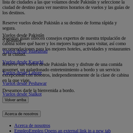
lista de ciudades a las que volamos desde Pakistán y seleccione la
ciudad de destino para ver nuestros horarios de vuelos y las guías de
los destinos.
Reserve vuelos desde Pakistán a su destino de forma rápida y
segura.
Vuelos desde Pakistán
Nuestras guías ofrecen consejos expertos de nuestra tripulación de
5 destinos
cabina sobre qué hacer y los mejores lugares para visitar, así como
recomendaciones para los mejores hoteles, actividades y restaurantes
Vuelos desde Islamabad
de la ciudad.
Vuelos desde Karachi
Reserve sus vuelos desde Pakistán hoy y disfrute de una comida
gourmet, un galardonado entretenimiento a bordo y un servicio
Vuelos desde Lahore
excepcional con nosotros, independientemente de la clase de cabina
en la que viaje.
Vuelos desde Peshawar
Deseamos darle la bienvenida a bordo.
Vuelos desde Sialkot
Volver arriba
Acerca de nosotros
Acerca de nosotros
Empleo
Empleo Opens an external link in a new tab