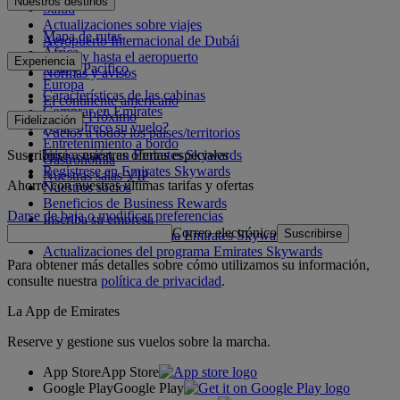
Nuestros destinos
Salud
Actualizaciones sobre viajes
Mapa de rutas
Aeropuerto Internacional de Dubái
África
Desde y hasta el aeropuerto
Experiencia
Asia y Pacífico
Normas y avisos
Europa
Características de las cabinas
El continente americano
Comprar en Emirates
Oriente Próximo
Fidelización
¿Qué ofrece su vuelo?
Vuelos a todos los países/territorios
Entretenimiento a bordo
Suscribirse a nuestras ofertas especiales
Inicie sesión en Emirates Skywards
Gastronomía
Regístrese en Emirates Skywards
Nuestras salas VIP
Ahorre con nuestras últimas tarifas y ofertas
Nuestros socios
Beneficios de Business Rewards
Darse de baja o modificar preferencias
Inscriba su empresa
Correo electrónico
Suscribirse
Normativa del programa Emirates Skywards
Actualizaciones del programa Emirates Skywards
Para obtener más detalles sobre cómo utilizamos su información,
consulte nuestra
política de privacidad
.
La App de Emirates
Reserve y gestione sus vuelos sobre la marcha.
App Store
App Store
Google Play
Google Play