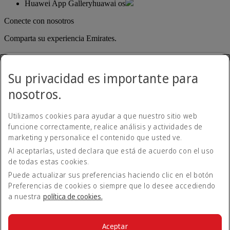
Huawei App Gallery
huawai os
Conecte con nosotros
Comparta su experiencia Emirates.
Su privacidad es importante para
nosotros.
Utilizamos cookies para ayudar a que nuestro sitio web
funcione correctamente, realice análisis y actividades de
Emirates, domicilio legal: Rodríguez Peña 694, Piso 10, Ciudad
marketing y personalice el contenido que usted ve.
Autónoma de Buenos Aires
Al aceptarlas, usted declara que está de acuerdo con el uso
Declaración de accesibilidad
de todas estas cookies.
Contacte con nosotros
Política de privacidad
Puede actualizar sus preferencias haciendo clic en el botón
Condiciones generales
Preferencias de cookies o siempre que lo desee accediendo
Política de cookies
a nuestra
política de cookies.
Ciberseguridad
Declaración de transparencia de la Ley sobre la Esclavitud
Moderna
Aceptar
Mapa del sitio web