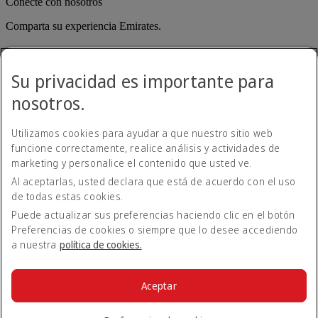
Conecte con nosotros
Comparta su experiencia Emirates.
Su privacidad es importante para
nosotros.
Utilizamos cookies para ayudar a que nuestro sitio web
funcione correctamente, realice análisis y actividades de
Emirates, domicilio legal: Rodríguez Peña 694, Piso 10, Ciudad
marketing y personalice el contenido que usted ve.
Autónoma de Buenos Aires
Al aceptarlas, usted declara que está de acuerdo con el uso
Declaración de accesibilidad
de todas estas cookies.
Contacte con nosotros
Política de privacidad
Puede actualizar sus preferencias haciendo clic en el botón
Condiciones generales
Preferencias de cookies o siempre que lo desee accediendo
Política de cookies
a nuestra
política de cookies.
Ciberseguridad
Declaración de transparencia de la Ley sobre la Esclavitud
Moderna
Aceptar
Mapa del sitio web
© 2026 The Emirates Group. Todos los derechos reservados.