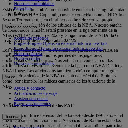
Nuestras comunidades
Patrocinio
Esta colaboración también nos convierte en el socio inaugural titular
Baloncesto
de la Emirates NBA Cup, antiguamente conocida como el NBA In-
Season Tournament, y en el primer colaborador con su propio
parche en la equipación de los árbitros de la NBA. Nuestro parche
Acerca de nosotros
de colaborador también estará presente en la liga femenina de la
NBA (WNBA) a partir de 2025 y la liga menor de la NBA, la G
Acerca de nosotros
League, a partir de la temporada 2024/25.
Empleo
Empleo Opens an external link in a new tab
Prensa
Prensa Opens an external link in a new tab
Los aficionados podrán ver en directo los partidos de la NBA en
Nuestro planeta
nuestros aviones, así como los perfiles de los jugadores,
Nuestro equipo
documentales y mucho más. Nos entusiasma conectar con los
Nuestras comunidades
aficionados a través de los eventos de la liga, como NBA District y
NBA House. Los aficionados también podrán comprar una gran
variedad de artículos de la NBA en la tienda oficial de Emirates
Ayuda
como, por ejemplo, las míticas camisetas de los jugadores de la
NBA.
Ayuda y contacto
Actualizaciones de viaje
Asistencia especial
Preguntas frecuentes
Asociación de Baloncesto de los EAU
Emirates es un firme defensor del baloncesto desde 1991, año en el
Reservar
que inició su colaboración con la Asociación de Baloncesto de los
EAU como patrocinador y aerolínea oficial. La aerolínea patrocina
Reservar vuelos