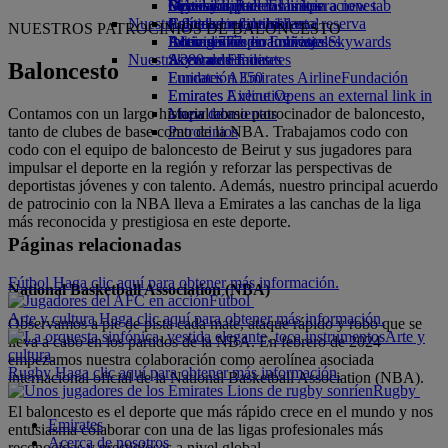
Opens an external link in a new tab
Bebidas
Diversión para los niños
Sostenibilidad en las operaciones
Skywards Rail
Móvil y app de Emirates
Nuestra flota
Juguetes infantiles
Política medioambiental
Calculadora de millas
Cancelar o cambiar una reserva
NUESTROS PATROCINIOS DE BALONCESTO
Boeing 777
Actividades para niños
Informes medioambientales
Inicie sesión en Emirates Skywards
Alteraciones en los viajes
Nuestras comunidades
A380 de Emirates
Skywards+
Acerca de Emirates
Baloncesto
Emirates A350
Fundación Emirates Airline
Fundación
Emirates Executive
Emirates Airline Opens an external link in
Contamos con un largo historial como patrocinador de baloncesto,
Mapa de asientos
a new tab
tanto de clubes de base como de la NBA. Trabajamos codo con
Patrocinios
codo con el equipo de baloncesto de Beirut y sus jugadores para
impulsar el deporte en la región y reforzar las perspectivas de
deportistas jóvenes y con talento. Además, nuestro principal acuerdo
de patrocinio con la NBA lleva a Emirates a las canchas de la liga
más reconocida y prestigiosa en este deporte.
Páginas relacionadas
Fútbol Haga clic aquí para obtener más información.
National Basketball Association (NBA)
Fútbol
Arte y cultura Haga clic aquí para obtener más información.
Observamos a pie de pista cada mate, ataque rápido y robo que se
Arte y
lleva a cabo en los partidos de la NBA. En febrero de 2024
cultura
empezamos nuestra colaboración como aerolínea asociada
Rugby Haga clic aquí para obtener más información.
internacional oficial de la National Basketball Association (NBA).
Rugby
El baloncesto es el deporte que más rápido crece en el mundo y nos
Emirates
entusiasma colaborar con una de las ligas profesionales más
Acerca de nosotros
reconocidas y prestigiosas a nivel global.