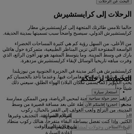
البحث عن الرحلات
الرحلات إلى كرايستشيرش
حالما تلامس طائرتك المتجهة إلى كرايستشيرش مطار
كرايستشيرش الدولي، سيصبح واضحاً سبب تسميتها بمدينة الحديقة.
من الأعلى، من السهل رؤية كم هي كثيرة المساحات الخضراء
الواسعة المفتوحة التي تزين المناظر الطبيعية، متمركزة حول هاغلي
بارك في وسط المدينة. وما يتوسط المشهد هو نهر آفون الرائع، الذي
وفرت مياهه تاريخياً الوسائل لإبقاء كرايستشيرش مزدهرة.
كرايستشيرش هي أكبر مدينة في الجزيرة الجنوبية من نيوزيلندا
ومركز صناعة رياضات المغامرات فيها. وعندما تأخذ بالحسبان كم
التخطيط لرحلتكم
يحب الكيويز (كما يسمى سكان البلاد) الهواء الطلق، سيعني ذلك
شيئاً حقاً.
استئجار سيارة
حجز جولة سياحية
كرايستشيرش هي حقاً جنة لمحبي الرياضة، ومن الممكن ممارسة
مجموعة واسعة من الأنشطة على بعد مسافة قصيرة من وسط
احجزوا إقامتكم الآن
المدينة، من التزلج ولعب الغولف إلى القفز بالحبال، ركوب
استلام السيارة
الدراجات في الجبال، ركوب الطائرات الشراعية، التجديف وغيرها
الكثير. وإذا كنت تفضل ببساطة البقاء متفرجاً، هنالك ركوب منطاد
تاريخ الاستلام
-
الوقت
الهواء الساخن وجولات لمشاهدة الحيتان أيضاً.
إعادة السيارة