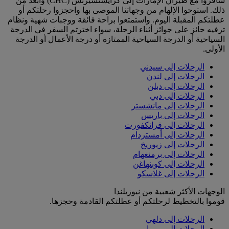
سافروا مع طيران الإمارات إلى كرايستشيرتش (CHC) وأبعد من
ذلك. استوحوا الإلهام من وجهاتنا الموصى بها واحجزوا رحلتكم أو
عطلتكم المقبلة اليوم. واستمتعوا براحة فائقة ووجبات شهية ونظام
ترفيه حائز على جوائز أثناء الرحلة، سواء اخترتم السفر في الدرجة
السياحية أو الدرجة السياحية الممتازة أو درجة الأعمال أو الدرجة
الأولى.
الرحلات إلى سيدني
الرحلات إلى لندن
الرحلات إلى دبلن
الرحلات إلى دبي
الرحلات إلى مانشستر
الرحلات إلى باريس
الرحلات إلى فرانكفورت
الرحلات إلى أمستردام
الرحلات إلى زيوريخ
الرحلات إلى برمنغهام
الرحلات إلى كوبنهاغن
الرحلات إلى غلاسكو
الوجهات الأكثر شعبية من نيوزيلندا
قوموا بالتخطيط لرحلتكم أو عطلتكم القادمة وحجزها.
الرحلات إلى دلهي
الرحلات إلى روما