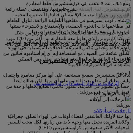
ومع ذلك، أنت لا تذهب إلى كرايستشيرش فقط لمغادرة
كرايستشيرش. لدى المدينة سحر خاص بها، وقد تمضي عطلة رائعة
تاريخ الإعادة
-
الوقت
بالقرب من مركز المدينة؛ الإقامة في فنادقها الصغيرة الفخمة،
التحقق من الأسعار
ارتشاف كوب إسبريسو في مقاهيها اللطيفة الرائعة، تناول الطعام
في مطاعمها ذات النجوم الخمسة، والاستمتاع والاسترخاء ببيئتها
الودودة التي يفخر السكان المحليون بأنفسهم لصنعها.
احجزوا عبر emirates.com لكسب أميال سكاي واردز من خلال
شريكنا كارترولر، الذي تعاونا معه للمقارنة بين أكثر من 1700 مورد
هاغلي بارك هو مكان عام خلاب حيث تظهر فيه المشاريع الفنية من
عالمي وتقديم أسعار رائعة لأكثر من 50000 موقع في أكثر من 145
العدم فجأة وتختفي بنفس السرعة. الحفلات الموسيقية في الهواء
دولة.
الطلق شائعة في الصيف مع استضافة إيه آي إم استاديوم فنانين من
كافة أنحاء العالم، والعالم القديم متواجد، أيضاً، ومن الممكن
الرحلات من المغرب إلى كرايستشيرتش
مشاهدته في الكاتدرائيات الجميلة.
1 وجهة
لدى كرايستشيرش سمعة مستحقة على أنها مركز مغامرة واحتفال،
وليس عليك أن تنظر بعيداً للعثور على أي منها. لكن هنالك أيضاً
الرحلات من الدار البيضاء إلى كرايستشيرتش
إحساس بتطوير في المدينة، شعور عالمي الطابع يجعلها واحدة من
أفضل الوجهات في نيوزيلندا.
وجهاتنا في نيوزيلندا
نيوزيلندا
الرحلات إلى أوكلاند
إنها جنة لأولئك العاشقين لقضاء أوقات في الهواء الطلق، جغرافيّة
أوكلاند الفريدة تجعل منها وجهة لا بد من زيارتها لكل محب للسفر.
الوجهات الأكثر شعبية من كرايستشيرتش (CHC)